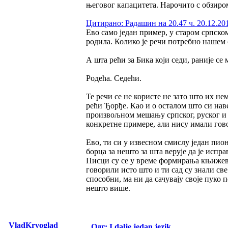
његовог капацитета. Нарочито с обзиром
Цитирано: Радашин на 20.47 ч. 20.12.20
Ево само један пример, у старом српском 
родила. Колико је речи потребно нашем с
А шта рећи за Бика који седи, раније се 
Родећа. Седећи.
Те речи се не користе не зато што их не
рећи Ђорђе. Као и о осталом што си нав
произвољном мешању српског, руског и 
конкретне примере, али нису имали гов
Ево, ти си у извесном смислу један пион
борца за нешто за шта верује да је испр
Писци су се у време формирања књижевно
говорили исто што и ти сад су знали све
способни, ма ни да сачувају своје пуко 
нешто више.
VladKrvoglad
Одг: I dalje jedan jezik