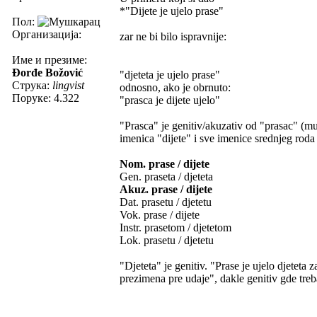
*"Dijete je ujelo prase"
Пол:
Организација:
zar ne bi bilo ispravnije:
Име и презиме:
Đorđe Božović
"djeteta je ujelo prase"
Струка:
lingvist
odnosno, ako je obrnuto:
Поруке: 4.322
"prasca je dijete ujelo"
"Prasca" je genitiv/akuzativ od "prasac" (mu
imenica "dijete" i sve imenice srednjeg roda 
Nom. prase / dijete
Gen. praseta / djeteta
Akuz. prase / dijete
Dat. prasetu / djetetu
Vok. prase / dijete
Instr. prasetom / djetetom
Lok. prasetu / djetetu
"Djeteta" je genitiv. "Prase je ujelo djeteta
prezimena pre udaje", dakle genitiv gde tre