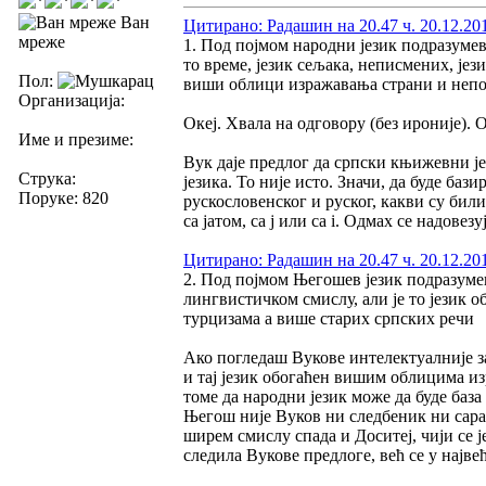
Ван
Цитирано: Радашин на 20.47 ч. 20.12.20
мреже
1. Под појмом народни језик подразуме
то време, језик сељака, неписмених, јез
Пол:
виши облици изражавања страни и неп
Организација:
Океј. Хвала на одговору (без ироније). 
Име и презиме:
Вук даје предлог да српски књижевни ј
Струка:
језика. То није исто. Значи, да буде ба
Поруке: 820
рускословенског и руског, какви су били
са јатом, са ј или са i. Одмах се надовез
Цитирано: Радашин на 20.47 ч. 20.12.20
2. Под појмом Његошев језик подразумев
лингвистичком смислу, али је то језик
турцизама а више старих српских речи
Ако погледаш Вукове интелектуалније за
и тај језик обогаћен вишим облицима 
томе да народни језик може да буде база
Његош није Вуков ни следбеник ни сарадн
ширем смислу спада и Доситеј, чији се ј
следила Вукове предлоге, већ се у најве