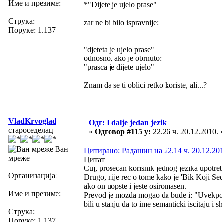
Име и презиме:
*"Dijete je ujelo prase"
Струка:
zar ne bi bilo ispravnije:
Поруке: 1.137
"djeteta je ujelo prase"
odnosno, ako je obrnuto:
"prasca je dijete ujelo"
Znam da se ti oblici retko koriste, ali...?
VladKrvoglad
Одг: I dalje jedan jezik
староседелац
«
Одговор #115 у:
22.26 ч. 20.12.2010. 
Ван
Цитирано: Радашин на 22.14 ч. 20.12.20
мреже
Цитат
Cuj, prosecan korisnik jednog jezika upotreb
Организација:
Drugo, nije rec o tome kako je 'Bik Koji Se
ako on uopste i jeste osiromasen.
Име и презиме:
Prevod je mozda mogao da bude i: "Uvekposedn
bili u stanju da to ime semanticki iscitaju i s
Струка:
Поруке: 1.137