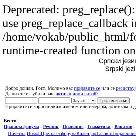
Deprecated: preg_replace():
use preg_replace_callback i
/home/vokab/public_html/f
runtime-created function on
Српски јези
Srpski jez
Добро дошли,
Гост
. Молимо вас
пријавите се
или се
региструј
Да ли сте изгубили ваш
активациони e-mail?
Пријавите се корисничким именом или имејлом, лозинком и 
Вести
:
Правила форума
-
Речник
-
Правопис
-
Граматика
-
Вокатив
Почетна
Помоћ
Претрага форума
Календар
Тагови
Пријављив