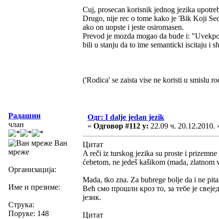
Cuj, prosecan korisnik jednog jezika upotreb
Drugo, nije rec o tome kako je 'Bik Koji Se
ako on uopste i jeste osiromasen.
Prevod je mozda mogao da bude i: "Uvekposedn
bili u stanju da to ime semanticki iscitaju i 
('Rodica' se zaista vise ne koristi u smislu ro
Радашин
Одг: I dalje jedan jezik
члан
«
Одговор #112 у:
22.09 ч. 20.12.2010. 
Ван
Цитат
мреже
A reči iz turskog jezika su proste i prizemne
ćebetom, ne jedeš kašikom (mada, zlatnom vil
Организација:
Mada, tko zna. Za bubrege bolje da i ne pit
Име и презиме:
Већ смо прошли кроз то, за тебе је свеје
језик.
Струка:
Поруке: 148
Цитат