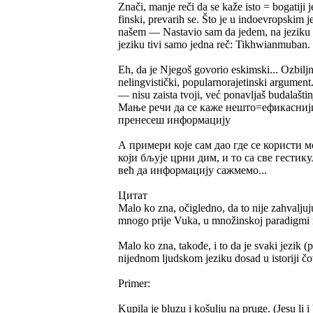
Znači, manje reči da se kaže isto = bogatiji 
finski, prevarih se. Što je u indoevropskim j
našem — Nastavio sam da jedem, na jeziku 
jeziku tivi samo jedna reč: Tikhwianmuban.
Eh, da je Njegoš govorio eskimski... Ozbiljno
nelingvistički, popularnorajetinski argument
— nisu zaista tvoji, već ponavljaš budalašti
Мање речи да се каже нешто=ефикаснији и
пренесеш информацију
А примери које сам дао где се користи м
који бљује црни дим, и то са све гестик
већ да информацију сажмемо...
Цитат
Malo ko zna, očigledno, da to nije zahvalju
mnogo prije Vuka, u množinskoj paradigmi ra
Malo ko zna, takođe, i to da je svaki jezik (
nijednom ljudskom jeziku dosad u istoriji 
Primer:
Kupila je bluzu i košulju na pruge. (Jesu li i