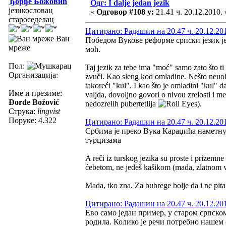
Ђорђе Божовић
Одг: I dalje jedan jezik
језикословац
«
Одговор #108 у:
21.41 ч. 20.12.2010. 
староседелац
Цитирано: Радашин на 20.47 ч. 20.12.20
Ван
Победом Вукове реформе српски језик ј
мреже
моћ.
Пол:
Taj jezik za tebe ima "moć" samo zato što t
Организација:
zvuči. Kao sleng kod omladine. Nešto neuobič
takoreći "kul". I kao što je omladini "kul" d
Име и презиме:
valjda, dovoljno govori o nivou zrelosti i m
Đorđe Božović
nedozrelih pubertetlija
).
Струка:
lingvist
Поруке: 4.322
Цитирано: Радашин на 20.47 ч. 20.12.20
Србима је преко Вука Караџића наметнут
турцизама
A reči iz turskog jezika su proste i prizemne
ćebetom, ne jedeš kašikom (mada, zlatnom vil
Mada, tko zna. Za bubrege bolje da i ne pit
Цитирано: Радашин на 20.47 ч. 20.12.20
Ево само један пример, у старом српском 
родила. Колико је речи потребно нашем с