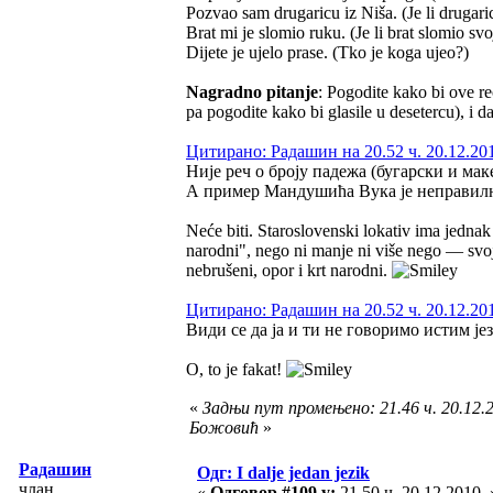
Pozvao sam drugaricu iz Niša. (Je li drugaric
Brat mi je slomio ruku. (Je li brat slomio svo
Dijete je ujelo prase. (Tko je koga ujeo?)
Nagradno pitanje
: Pogodite kako bi ove re
pa pogodite kako bi glasile u desetercu), i d
Цитирано: Радашин на 20.52 ч. 20.12.20
Није реч о броју падежа (бугарски и мак
А пример Мандушића Вука је неправилнос
Neće biti. Staroslovenski lokativ ima jednak
narodni", nego ni manje ni više nego — svoj d
nebrušeni, opor i krt narodni.
Цитирано: Радашин на 20.52 ч. 20.12.20
Види се да ја и ти не говоримо истим је
O, to je fakat!
«
Задњи пут промењено: 21.46 ч. 20.12.
Божовић
»
Радашин
Одг: I dalje jedan jezik
члан
«
Одговор #109 у:
21.50 ч. 20.12.2010. 