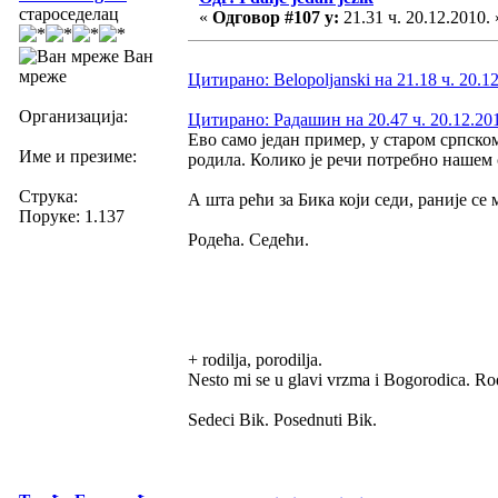
староседелац
«
Одговор #107 у:
21.31 ч. 20.12.2010. 
Ван
мреже
Цитирано: Belopoljanski на 21.18 ч. 20.1
Организација:
Цитирано: Радашин на 20.47 ч. 20.12.20
Ево само један пример, у старом српском 
Име и презиме:
родила. Колико је речи потребно нашем с
Струка:
А шта рећи за Бика који седи, раније се 
Поруке: 1.137
Родећа. Седећи.
+ rodilja, porodilja.
Nesto mi se u glavi vrzma i Bogorodica. Ro
Sedeci Bik. Posednuti Bik.