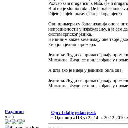
Pozvao sam drugaricu iz Niša. (Je li drugaric
Brat mi je slomio ruku. (Je li brat slomio svo
Dijete je ujelo prase. (Tko je koga ujeo?)
Ови примери су банализација онога што с
непрецизности у изражавању, а ја сам д
систем српског језика.
Не видим какве везе имају ове твоје дв
Ево још једног примера:
Једнина: Људи се прилагођавају промен
Множина: Људи се прилагођавају пром
А шта ако је идеја у једнини била ова:
Једнина: Људи се прилагођавају промен
Множина: Људи се прилагођавају промен
Радашин
Одг: I dalje jedan jezik
члан
«
Одговор #113 у:
22.14 ч. 20.12.2010. 
Ван