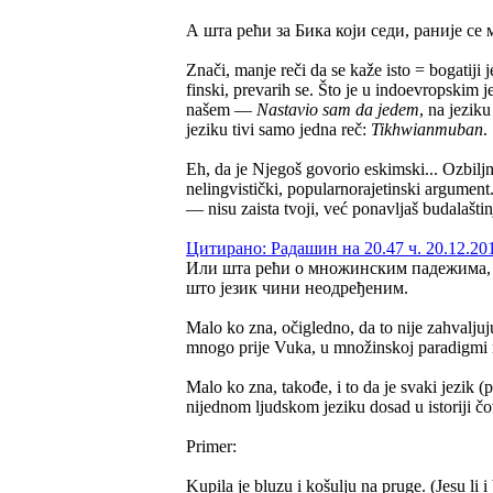
А шта рећи за Бика који седи, раније се 
Znači, manje reči da se kaže isto = bogatiji 
finski, prevarih se. Što je u indoevropskim j
našem —
Nastavio sam da jedem
, na jezik
jeziku tivi samo jedna reč:
Tikhwianmuban
.
Eh, da je Njegoš govorio eskimski... Ozbiljno
nelingvistički, popularnorajetinski argument
— nisu zaista tvoji, već ponavljaš budalašti
Цитирано: Радашин на 20.47 ч. 20.12.20
Или шта рећи о множинским падежима, м
што језик чини неодређеним.
Malo ko zna, očigledno, da to nije zahvalju
mnogo prije Vuka, u množinskoj paradigmi ra
Malo ko zna, takođe, i to da je svaki jezik (
nijednom ljudskom jeziku dosad u istoriji 
Primer:
Kupila je bluzu i košulju na pruge. (Jesu li i