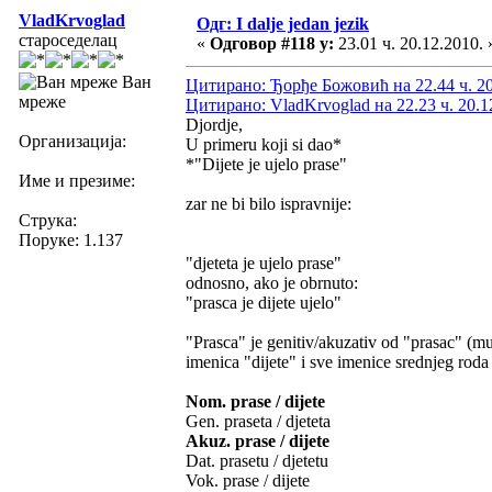
VladKrvoglad
Одг: I dalje jedan jezik
староседелац
«
Одговор #118 у:
23.01 ч. 20.12.2010. 
Ван
Цитирано: Ђорђе Божовић на 22.44 ч. 20
мреже
Цитирано: VladKrvoglad на 22.23 ч. 20.1
Djordje,
Организација:
U primeru koji si dao*
*"Dijete je ujelo prase"
Име и презиме:
zar ne bi bilo ispravnije:
Струка:
Поруке: 1.137
"djeteta je ujelo prase"
odnosno, ako je obrnuto:
"prasca je dijete ujelo"
"Prasca" je genitiv/akuzativ od "prasac" (mu
imenica "dijete" i sve imenice srednjeg roda 
Nom. prase / dijete
Gen. praseta / djeteta
Akuz. prase / dijete
Dat. prasetu / djetetu
Vok. prase / dijete