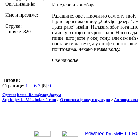
Организација:
И педере и конобаре.
Име и презиме:
Радашине, океј. Прочитао сам ону твоју
Црногорчевом опису „Лабуђег језера“. Н
Струка:
„расправе“ изаћи. Излазим због тога шт
Поруке: 820
смислу, за који сигурно знаш. Ниси сада
пише, што јесте у океј тону, али сам ве
наставити да тече, а уз твоје поштовањ
поштовања, некако немам вољу.
Све најбоље.
Тагови:
Странице:
1
...
6
7
[
8
]
9
Српски језик - Вокабулар форум
Srpski jezik - Vokabular forum
>
О српском језику и култури
>
Антиправила
Powered by SMF 1.1 R