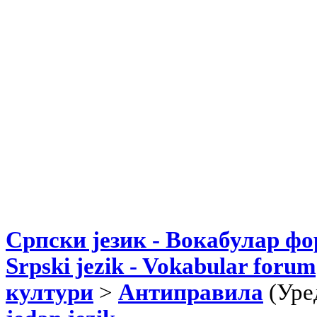
Српски језик - Вокабулар ф
Srpski jezik - Vokabular forum
култури
>
Антиправила
(Уре