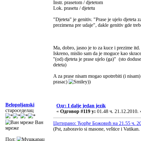
Instr. prasetom / djetetom
Lok. prasetu / djetetu
"Djeteta" je genitiv. "Prase je ujelo djeteta
prezimena pre udaje", dakle genitiv gde tre
Ma, dobro, jasno je to za kuce i prezime itd
Iskreno, mislio sam da je moguce kao skrace
''(od) djeteta je prase ujelo (ga)" (sto dodus
deteta)
A za prase nisam mogao upotrebiti (i nisam) "
prasac)
))
Belopoljanski
Одг: I dalje jedan jezik
староседелац
«
Одговор #119 у:
01.48 ч. 21.12.2010. 
Ван
Цитирано: Ђорђе Божовић на 21.55 ч. 20
мреже
(Pst, zaboravio si masone, veštice i Vatikan.
Пол: