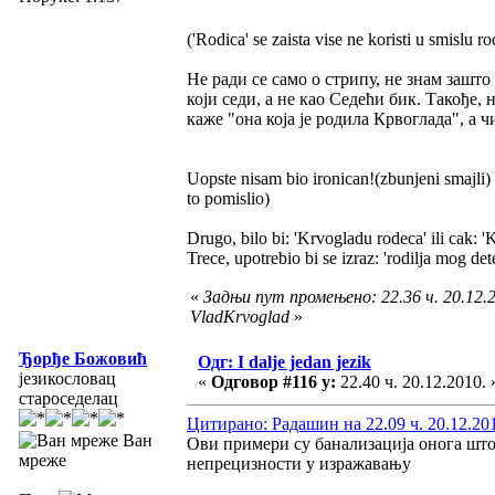
('Rodica' se zaista vise ne koristi u smislu ro
Не ради се само о стрипу, не знам зашто 
који седи, а не као Седећи бик. Такође,
каже "она која је родила Крвоглада", а ч
Uopste nisam bio ironican!(zbunjeni smajli) 
to pomislio)
Drugo, bilo bi: 'Krvogladu rodeca' ili cak: 
Trece, upotrebio bi se izraz: 'rodilja mog det
«
Задњи пут промењено: 22.36 ч. 20.12.2
VladKrvoglad
»
Ђорђе Божовић
Одг: I dalje jedan jezik
језикословац
«
Одговор #116 у:
22.40 ч. 20.12.2010. 
староседелац
Цитирано: Радашин на 22.09 ч. 20.12.20
Ван
Ови примери су банализација онога што с
мреже
непрецизности у изражавању