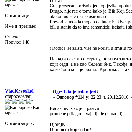
Цитат
мреже
Cuj, prosecan korisnik jednog jezika upotreb
Drugo, nije rec o tome kako je 'Bik Koji Se
Организација:
ako on uopste i jeste osiromasen.
Prevod je mozda mogao da bude i: "Uvekposedn
Име и презиме:
bili u stanju da to ime semanticki iscitaju i s
Струка:
Поруке: 148
('Rodica' se zaista vise ne koristi u smislu ro
Не ради се само о стрипу, не знам зашто 
који седи, а не као Седећи бик. Такође,
каже "она која је родила Крвоглада", а ч
VladKrvoglad
Одг: I dalje jedan jezik
староседелац
«
Одговор #114 у:
22.23 ч. 20.12.2010. 
Ван
Radasine: izlaz je u pasivu
мреже
promene prilagodjavaju ljude (situaciji)
Организација:
Djordje,
U primeru koji si dao*