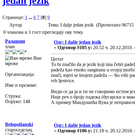
jedan jezik
Странице:
1
...
6
7
[
8
]
9
Аутор
Тема: I dalje jedan jezik (Прочитано 96715
0 чланова и 1 гост прегледају ову тему.
Радашин
Одг: I dalje jedan jezik
члан
«
Одговор #105 у:
20.52 ч. 20.12.2010. 
Ван
Цитат
мреже
To bi značilo da je jezik koji ima četiri pa
padeža kao visoko rangiranu u svojoj morfol
Организација:
znači, mjeri se brojem padeža — što više pad
vrh ljestvice.
Име и презиме:
Види се да ја и ти не говоримо истим је
Струка:
Није реч о броју падежа (бугарски и мак
Поруке: 148
А пример Мандушића Вука је неправилнос
Belopoljanski
Одг: I dalje jedan jezik
староседелац
«
Одговор #106 у:
21.18 ч. 20.12.2010. 