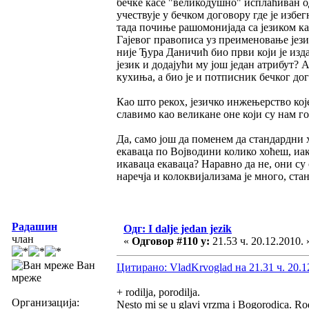
бечке касе "великодушно" исплаћиван од
учествује у бечком договору где је из
тада почиње рашомонијада са језиком ка
Гајевог правописа уз преименовање јези
није Ђура Даничић био први који је изд
језик и додајући му још један атрибут? А
кухиња, а био је и потписник бечког дог
Као што рекох, језичко инжењерство које
славимо као великане оне који су нам го
Да, само још да поменем да стандардни 
екаваца по Војводини колико хоћеш, иак
икаваца екаваца? Наравно да не, они су 
наречја и колоквијализама је много, станд
Радашин
Одг: I dalje jedan jezik
члан
«
Одговор #110 у:
21.53 ч. 20.12.2010. 
Ван
Цитирано: VladKrvoglad на 21.31 ч. 20.1
мреже
+ rodilja, porodilja.
Организација:
Nesto mi se u glavi vrzma i Bogorodica. Ro