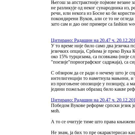
Његош за апстрактније појмове везане з
не разликује од неког сународника из, р
речи, или некога из Босне ко би користи
покондирени Вуков, али се то не огледа
зато сам и дао оне примере са fashion we
Цитирано: Радашин на 20.47 ч. 20.12.20
У то време није било само два језичка по
језичких опција, Србима је преко Вука К
око 15% турцизама, са псовкама (није 
"поезије"порнографског садржаја), са 
С обзиром да се ради о нечему што је сп
интелигенцији то наметнула мањини, и т
из прогоњене опозиције у позицију, а ма
једини пожељан образац било какве реф
Цитирано: Радашин на 20.47 ч. 20.12.20
Победом Вукове реформе српски језик ј
моћ.
А то се очитује тиме што права књижевно
Не знам, ја бих то пре окарактерисао к