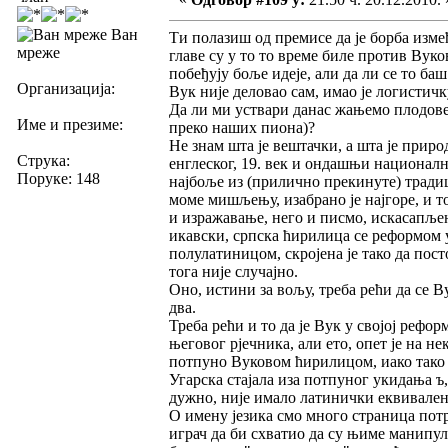
Ван
Ти полазиш од премисе да је борба изме
мреже
главе су у то то време биле против Вуко
побеђују боље идеје, али да ли се то баш
Организација:
Вук није деловао сам, имао је логистич
Да ли ми уствари данас жањемо плодове
Име и презиме:
преко наших пиона)?
Не знам шта је вештачки, а шта је приро
Струка:
енглеског, 19. век и ондашњи национални
Поруке: 148
најбоље из (прилично прекинуте) традици
моме мишљењу, изабрано је најгоре, и то
и изражавање, него и писмо, искасапљен
икавски, српска ћирилица се реформом у
полулатиницом, скројена је тако да пос
тога није случајно.
Оно, истини за вољу, треба рећи да се Ву
два.
Треба рећи и то да је Вук у својој рефор
његовог рјечника, али ето, опет је на 
потпуно Вуковом ћирилицом, иако тако к
Угарска стајала иза потпуног укидања ъ, к
дужно, није имало латинички еквивален
О имену језика смо много страница потр
играч да би схватио да су њиме манипул