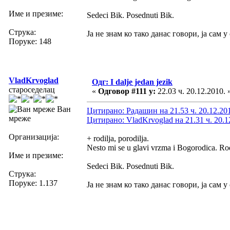
Име и презиме:
Sedeci Bik. Posednuti Bik.
Струка:
Ја не знам ко тако данас говори, ја сам 
Поруке: 148
VladKrvoglad
Одг: I dalje jedan jezik
староседелац
«
Одговор #111 у:
22.03 ч. 20.12.2010. 
Ван
Цитирано: Радашин на 21.53 ч. 20.12.20
мреже
Цитирано: VladKrvoglad на 21.31 ч. 20.1
Организација:
+ rodilja, porodilja.
Nesto mi se u glavi vrzma i Bogorodica. Ro
Име и презиме:
Sedeci Bik. Posednuti Bik.
Струка:
Поруке: 1.137
Ја не знам ко тако данас говори, ја сам 