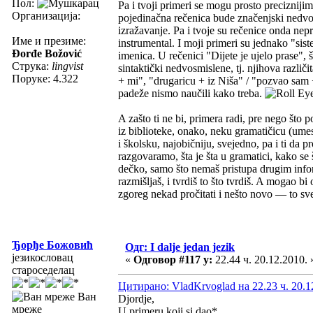
Пол:
Pa i tvoji primeri se mogu prosto preciznij
Организација:
pojedinačna rečenica bude značenjski nedvo
izražavanje. Pa i tvoje su rečenice onda neprec
Име и презиме:
instrumental. I moji primeri su jednako "sist
Đorđe Božović
imenica. U rečenici "Dijete je ujelo prase", 
Струка:
lingvist
sintaktički nedvosmislene, tj. njihova različi
Поруке: 4.322
+ mi", "drugaricu + iz Niša" / "pozvao sam +
padeže nismo naučili kako treba.
A zašto ti ne bi, primera radi, pre nego što 
iz biblioteke, onako, neku gramatičicu (ume
i školsku, najobičniju, svejedno, pa i ti da
razgovaramo, šta je šta u gramatici, kako se 
dečko, samo što nemaš pristupa drugim infor
razmišljaš, i tvrdiš to što tvrdiš. A mogao bi 
zgoreg nekad pročitati i nešto novo — to sve 
Ђорђе Божовић
Одг: I dalje jedan jezik
језикословац
«
Одговор #117 у:
22.44 ч. 20.12.2010. 
староседелац
Цитирано: VladKrvoglad на 22.23 ч. 20.1
Ван
Djordje,
мреже
U primeru koji si dao*