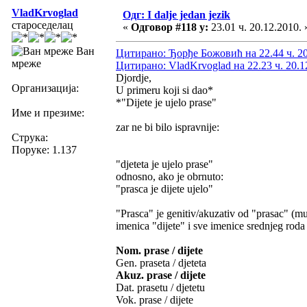
VladKrvoglad
Одг: I dalje jedan jezik
староседелац
«
Одговор #118 у:
23.01 ч. 20.12.2010. 
Ван
Цитирано: Ђорђе Божовић на 22.44 ч. 20
мреже
Цитирано: VladKrvoglad на 22.23 ч. 20.1
Djordje,
Организација:
U primeru koji si dao*
*"Dijete je ujelo prase"
Име и презиме:
zar ne bi bilo ispravnije:
Струка:
Поруке: 1.137
"djeteta je ujelo prase"
odnosno, ako je obrnuto:
"prasca je dijete ujelo"
"Prasca" je genitiv/akuzativ od "prasac" (mu
imenica "dijete" i sve imenice srednjeg roda 
Nom. prase / dijete
Gen. praseta / djeteta
Akuz. prase / dijete
Dat. prasetu / djetetu
Vok. prase / dijete