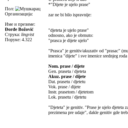
*"Dijete je ujelo prase"
Пол:
Организација:
zar ne bi bilo ispravnije:
Име и презиме:
Đorđe Božović
"djeteta je ujelo prase"
Струка:
lingvist
odnosno, ako je obrnuto:
Поруке: 4.322
"prasca je dijete ujelo"
"Prasca" je genitiv/akuzativ od "prasac" (mu
imenica "dijete" i sve imenice srednjeg roda 
Nom. prase / dijete
Gen. praseta / djeteta
Akuz. prase / dijete
Dat. prasetu / djetetu
Vok. prase / dijete
Instr. prasetom / djetetom
Lok. prasetu / djetetu
"Djeteta" je genitiv. "Prase je ujelo djeteta
prezimena pre udaje", dakle genitiv gde tre