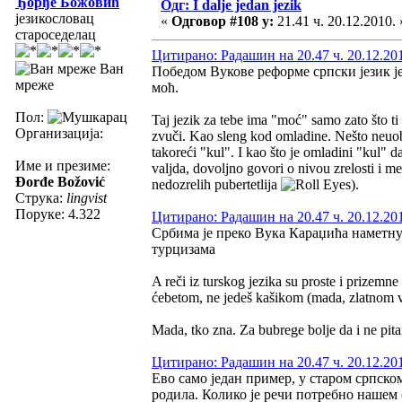
Ђорђе Божовић
Одг: I dalje jedan jezik
језикословац
«
Одговор #108 у:
21.41 ч. 20.12.2010. 
староседелац
Цитирано: Радашин на 20.47 ч. 20.12.20
Ван
Победом Вукове реформе српски језик ј
мреже
моћ.
Пол:
Taj jezik za tebe ima "moć" samo zato što t
Организација:
zvuči. Kao sleng kod omladine. Nešto neuobič
takoreći "kul". I kao što je omladini "kul" d
Име и презиме:
valjda, dovoljno govori o nivou zrelosti i m
Đorđe Božović
nedozrelih pubertetlija
).
Струка:
lingvist
Поруке: 4.322
Цитирано: Радашин на 20.47 ч. 20.12.20
Србима је преко Вука Караџића наметнут
турцизама
A reči iz turskog jezika su proste i prizemne
ćebetom, ne jedeš kašikom (mada, zlatnom vil
Mada, tko zna. Za bubrege bolje da i ne pit
Цитирано: Радашин на 20.47 ч. 20.12.20
Ево само један пример, у старом српском 
родила. Колико је речи потребно нашем с