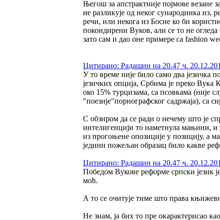
Његош за апстрактније појмове везане з
не разликује од неког сународника из, р
речи, или некога из Босне ко би користи
покондирени Вуков, али се то не огледа
зато сам и дао оне примере са fashion we
Цитирано: Радашин на 20.47 ч. 20.12.20
У то време није било само два језичка по
језичких опција, Србима је преко Вука К
око 15% турцизама, са псовкама (није 
"поезије"порнографског садржаја), са 
С обзиром да се ради о нечему што је сп
интелигенцији то наметнула мањини, и т
из прогоњене опозиције у позицију, а ма
једини пожељан образац било какве реф
Цитирано: Радашин на 20.47 ч. 20.12.20
Победом Вукове реформе српски језик ј
моћ.
А то се очитује тиме што права књижевно
Не знам, ја бих то пре окарактерисао к