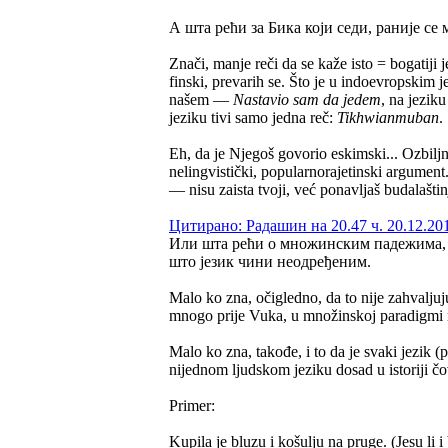
А шта рећи за Бика који седи, раније се 
Znači, manje reči da se kaže isto = bogatiji 
finski, prevarih se. Što je u indoevropskim j
našem —
Nastavio sam da jedem
, na jezik
jeziku tivi samo jedna reč:
Tikhwianmuban
.
Eh, da je Njegoš govorio eskimski... Ozbiljno
nelingvistički, popularnorajetinski argument
— nisu zaista tvoji, već ponavljaš budalašti
Цитирано: Радашин на 20.47 ч. 20.12.20
Или шта рећи о множинским падежима, м
што језик чини неодређеним.
Malo ko zna, očigledno, da to nije zahvalju
mnogo prije Vuka, u množinskoj paradigmi ra
Malo ko zna, takođe, i to da je svaki jezik (
nijednom ljudskom jeziku dosad u istoriji 
Primer:
Kupila je bluzu i košulju na pruge. (Jesu li i