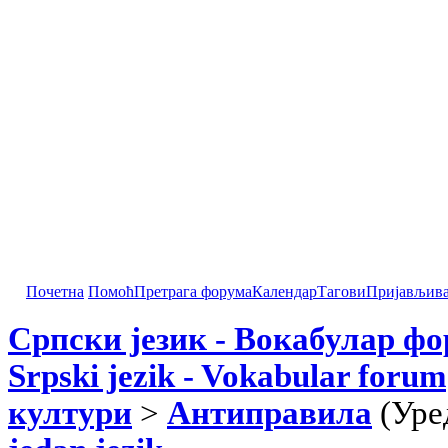
Почетна
Помоћ
Претрага форума
Календар
Тагови
Пријављив
Српски језик - Вокабулар ф
Srpski jezik - Vokabular forum
култури
>
Антиправила
(Уре