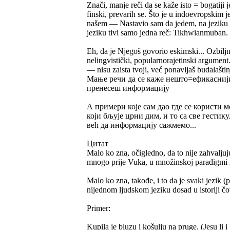
Znači, manje reči da se kaže isto = bogatiji 
finski, prevarih se. Što je u indoevropskim j
našem — Nastavio sam da jedem, na jeziku 
jeziku tivi samo jedna reč: Tikhwianmuban.
Eh, da je Njegoš govorio eskimski... Ozbiljno
nelingvistički, popularnorajetinski argument
— nisu zaista tvoji, već ponavljaš budalašti
Мање речи да се каже нешто=ефикаснији и
пренесеш информацију
А примери које сам дао где се користи м
који бљује црни дим, и то са све гестик
већ да информацију сажмемо...
Цитат
Malo ko zna, očigledno, da to nije zahvalju
mnogo prije Vuka, u množinskoj paradigmi ra
Malo ko zna, takođe, i to da je svaki jezik (
nijednom ljudskom jeziku dosad u istoriji 
Primer:
Kupila je bluzu i košulju na pruge. (Jesu li i