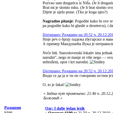
Pozvao sam drugaricu iz Niša. (Je li drugaric
Brat mi je slomio ruku. (Je li brat slomio svo
Dijete je ujelo prase. (Tko je koga ujeo?)
Nagradno pitanje
: Pogodite kako bi ove re
pa pogodite kako bi glasile u desetercu), i d
Цитирано: Радашин на 20.52 ч. 20.12.20
Није реч о броју падежа (бугарски и мак
А пример Мандушића Вука је неправилнос
Neće biti. Staroslovenski lokativ ima jednak
narodni", nego ni manje ni više nego — svoj d
nebrušeni, opor i krt narodni.
Цитирано: Радашин на 20.52 ч. 20.12.20
Види се да ја и ти не говоримо истим је
O, to je fakat!
«
Задњи пут промењено: 21.46 ч. 20.12.
Божовић
»
Радашин
Одг: I dalje jedan jezik
члан
«
Одговор #109 у:
21.50 ч. 20.12.2010. 