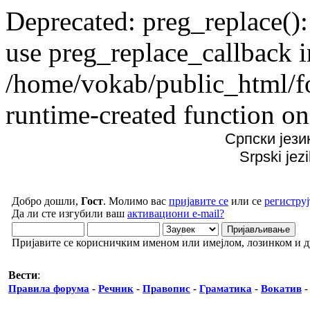
Deprecated: preg_replace():
use preg_replace_callback i
/home/vokab/public_html/f
runtime-created function on
Српски јези
Srpski jez
Добро дошли,
Гост
. Молимо вас
пријавите се
или се
региструј
Да ли сте изгубили ваш
активациони e-mail?
Пријавите се корисничким именом или имејлом, лозинком и 
Вести
:
Правила форума
-
Речник
-
Правопис
-
Граматика
-
Вокатив