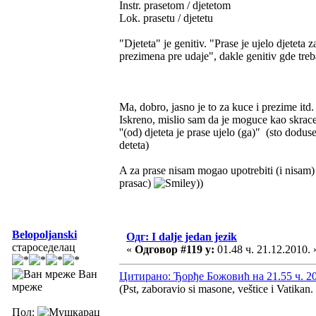
Instr. prasetom / djetetom
Lok. prasetu / djetetu
"Djeteta" je genitiv. "Prase je ujelo djeteta
prezimena pre udaje", dakle genitiv gde tre
Ma, dobro, jasno je to za kuce i prezime itd
Iskreno, mislio sam da je moguce kao skrace
''(od) djeteta je prase ujelo (ga)" (sto dodus
deteta)
A za prase nisam mogao upotrebiti (i nisam) "
prasac)
))
Belopoljanski
Одг: I dalje jedan jezik
староседелац
«
Одговор #119 у:
01.48 ч. 21.12.2010. 
Ван
Цитирано: Ђорђе Божовић на 21.55 ч. 20
мреже
(Pst, zaboravio si masone, veštice i Vatikan.
Пол: