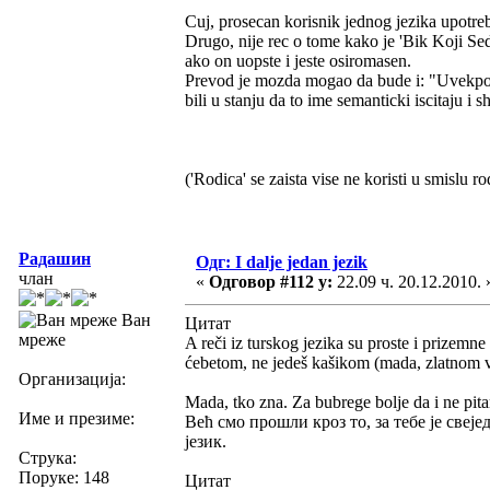
Cuj, prosecan korisnik jednog jezika upotreb
Drugo, nije rec o tome kako je 'Bik Koji Se
ako on uopste i jeste osiromasen.
Prevod je mozda mogao da bude i: "Uvekposedn
bili u stanju da to ime semanticki iscitaju i 
('Rodica' se zaista vise ne koristi u smislu ro
Радашин
Одг: I dalje jedan jezik
члан
«
Одговор #112 у:
22.09 ч. 20.12.2010. 
Ван
Цитат
мреже
A reči iz turskog jezika su proste i prizemne
ćebetom, ne jedeš kašikom (mada, zlatnom vil
Организација:
Mada, tko zna. Za bubrege bolje da i ne pit
Име и презиме:
Већ смо прошли кроз то, за тебе је свеје
језик.
Струка:
Поруке: 148
Цитат