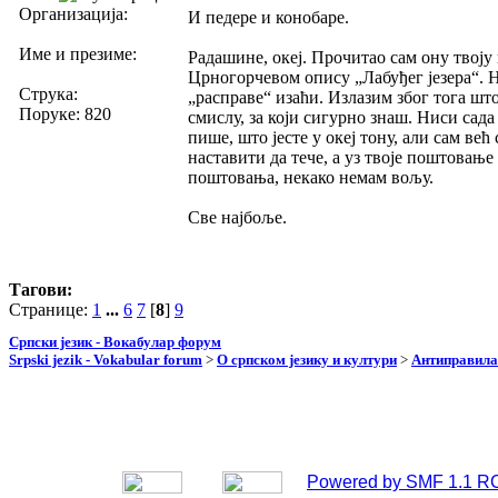
Организација:
И педере и конобаре.
Име и презиме:
Радашине, океј. Прочитао сам ону твоју
Црногорчевом опису „Лабуђег језера“. Н
Струка:
„расправе“ изаћи. Излазим због тога шт
Поруке: 820
смислу, за који сигурно знаш. Ниси сада
пише, што јесте у океј тону, али сам ве
наставити да тече, а уз твоје поштовањ
поштовања, некако немам вољу.
Све најбоље.
Тагови:
Странице:
1
...
6
7
[
8
]
9
Српски језик - Вокабулар форум
Srpski jezik - Vokabular forum
>
О српском језику и култури
>
Антиправила
Powered by SMF 1.1 R