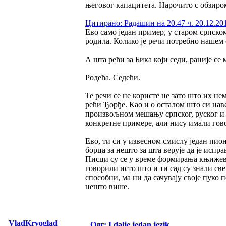
његовог капацитета. Нарочито с обзиром
Цитирано: Радашин на 20.47 ч. 20.12.20
Ево само један пример, у старом српском 
родила. Колико је речи потребно нашем с
А шта рећи за Бика који седи, раније се 
Родећа. Седећи.
Те речи се не користе не зато што их не
рећи Ђорђе. Као и о осталом што си нав
произвољном мешању српског, руског и 
конкретне примере, али нису имали гов
Ево, ти си у извесном смислу један пион
борца за нешто за шта верује да је испр
Писци су се у време формирања књижевно
говорили исто што и ти сад су знали све
способни, ма ни да сачувају своје пуко 
нешто више.
VladKrvoglad
Одг: I dalje jedan jezik