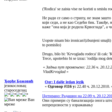
('Rodica' se zaista vise ne koristi u smislu ro
Не ради се само о стрипу, не знам зашто 
који седи, а не као Седећи бик. Такође,
каже "она која је родила Крвоглада", а ч
Uopste nisam bio ironican!(zbunjeni smajli) 
to pomislio)
Drugo, bilo bi: 'Krvogladu rodeca' ili cak: 
Trece, upotrebio bi se izraz: 'rodilja mog det
«
Задњи пут промењено: 22.36 ч. 20.12.2
VladKrvoglad
»
Ђорђе Божовић
Одг: I dalje jedan jezik
језикословац
«
Одговор #116 у:
22.40 ч. 20.12.2010. 
староседелац
Цитирано: Радашин на 22.09 ч. 20.12.20
Ван
Ови примери су банализација онога што с
мреже
непрецизности у изражавању