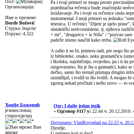
Пол:
Pa i tvoji primeri se mogu prosto preciznij
Организација:
pojedinačna rečenica bude značenjski nedvo
izražavanje. Pa i tvoje su rečenice onda neprec
Име и презиме:
instrumental. I moji primeri su jednako "sist
Đorđe Božović
imenica. U rečenici "Dijete je ujelo prase", 
Струка:
lingvist
sintaktički nedvosmislene, tj. njihova različi
Поруке: 4.322
+ mi", "drugaricu + iz Niša" / "pozvao sam +
padeže nismo naučili kako treba.
A zašto ti ne bi, primera radi, pre nego što 
iz biblioteke, onako, neku gramatičicu (ume
i školsku, najobičniju, svejedno, pa i ti da
razgovaramo, šta je šta u gramatici, kako se 
dečko, samo što nemaš pristupa drugim infor
razmišljaš, i tvrdiš to što tvrdiš. A mogao bi 
zgoreg nekad pročitati i nešto novo — to sve 
Ђорђе Божовић
Одг: I dalje jedan jezik
језикословац
«
Одговор #117 у:
22.44 ч. 20.12.2010. 
староседелац
Цитирано: VladKrvoglad на 22.23 ч. 20.1
Ван
Djordje,
мреже
U primeru koji si dao*