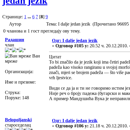
jedan jezik
Странице:
1
...
6
7
[
8
]
9
Аутор
Тема: I dalje jedan jezik (Прочитано 96695
0 чланова и 1 гост прегледају ову тему.
Радашин
Одг: I dalje jedan jezik
члан
«
Одговор #105 у:
20.52 ч. 20.12.2010. 
Ван
Цитат
мреже
To bi značilo da je jezik koji ima četiri pa
padeža kao visoko rangiranu u svojoj morfol
Организација:
znači, mjeri se brojem padeža — što više pad
vrh ljestvice.
Име и презиме:
Види се да ја и ти не говоримо истим је
Струка:
Није реч о броју падежа (бугарски и мак
Поруке: 148
А пример Мандушића Вука је неправилнос
Belopoljanski
Одг: I dalje jedan jezik
староседелац
«
Одговор #106 у:
21.18 ч. 20.12.2010. 