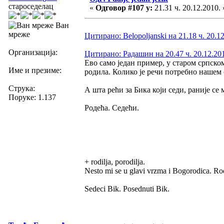
староседелац
«
Одговор #107 у:
21.31 ч. 20.12.2010. 
Ван
мреже
Цитирано: Belopoljanski на 21.18 ч. 20.1
Организација:
Цитирано: Радашин на 20.47 ч. 20.12.20
Ево само један пример, у старом српском 
Име и презиме:
родила. Колико је речи потребно нашем с
Струка:
А шта рећи за Бика који седи, раније се 
Поруке: 1.137
Родећа. Седећи.
+ rodilja, porodilja.
Nesto mi se u glavi vrzma i Bogorodica. Ro
Sedeci Bik. Posednuti Bik.