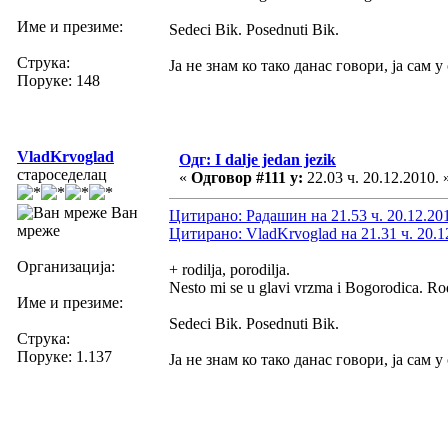
Име и презиме:
Sedeci Bik. Posednuti Bik.
Струка:
Ја не знам ко тако данас говори, ја сам 
Поруке: 148
VladKrvoglad
Одг: I dalje jedan jezik
староседелац
«
Одговор #111 у:
22.03 ч. 20.12.2010. 
Ван
Цитирано: Радашин на 21.53 ч. 20.12.20
мреже
Цитирано: VladKrvoglad на 21.31 ч. 20.1
Организација:
+ rodilja, porodilja.
Nesto mi se u glavi vrzma i Bogorodica. Ro
Име и презиме:
Sedeci Bik. Posednuti Bik.
Струка:
Поруке: 1.137
Ја не знам ко тако данас говори, ја сам 