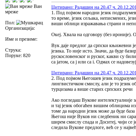
Ван
Цитирано: Радашин на 20.47 ч. 20.12.20
мреже
1. Под појмом народни језик подразуме
то време, језик сељака, неписмених, јез
Пол:
виши облици изражавања страни и неп
Организација:
Океј. Хвала на одговору (без ироније). 
Име и презиме:
Вук даје предлог да српски књижевни ј
Струка:
језика. То није исто. Значи, да буде ба
Поруке: 820
рускословенског и руског, какви су били
са јатом, са ј или са i. Одмах се надовез
Цитирано: Радашин на 20.47 ч. 20.12.20
2. Под појмом Његошев језик подразумев
лингвистичком смислу, али је то језик
турцизама а више старих српских речи
Ако погледаш Вукове интелектуалније за
и тај језик обогаћен вишим облицима 
томе да народни језик може да буде база
Његош није Вуков ни следбеник ни сарадн
ширем смислу спада и Доситеј, чији се ј
следила Вукове предлоге, већ се у најве