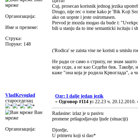
Цитат
мреже
Cuj, prosecan korisnik jednog jezika upotreb
Drugo, nije rec o tome kako je 'Bik Koji Se
Организација:
ako on uopste i jeste osiromasen.
Prevod je mozda mogao da bude i: "Uvekposedn
Име и презиме:
bili u stanju da to ime semanticki iscitaju i s
Струка:
Поруке: 148
('Rodica' se zaista vise ne koristi u smislu ro
Не ради се само о стрипу, не знам зашто 
који седи, а не као Седећи бик. Такође,
каже "она која је родила Крвоглада", а ч
VladKrvoglad
Одг: I dalje jedan jezik
староседелац
«
Одговор #114 у:
22.23 ч. 20.12.2010. 
Ван
Radasine: izlaz je u pasivu
мреже
promene prilagodjavaju ljude (situaciji)
Организација:
Djordje,
U primeru koji si dao*