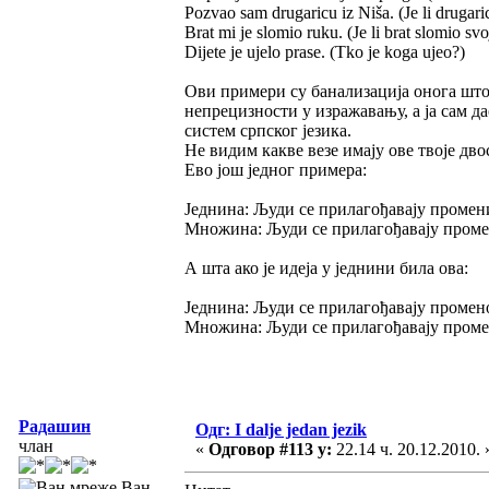
Pozvao sam drugaricu iz Niša. (Je li drugaric
Brat mi je slomio ruku. (Je li brat slomio svo
Dijete je ujelo prase. (Tko je koga ujeo?)
Ови примери су банализација онога што с
непрецизности у изражавању, а ја сам д
систем српског језика.
Не видим какве везе имају ове твоје дв
Ево још једног примера:
Једнина: Људи се прилагођавају промен
Множина: Људи се прилагођавају пром
А шта ако је идеја у једнини била ова:
Једнина: Људи се прилагођавају промен
Множина: Људи се прилагођавају промен
Радашин
Одг: I dalje jedan jezik
члан
«
Одговор #113 у:
22.14 ч. 20.12.2010. 
Ван