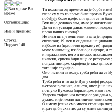
Ван
Ти полазиш од премисе да је борба изме
мреже
главе су у то то време биле против Вуко
побеђују боље идеје, али да ли се то баш
Организација:
Вук није деловао сам, имао је логистич
Да ли ми уствари данас жањемо плодове
Име и презиме:
преко наших пиона)?
Не знам шта је вештачки, а шта је приро
Струка:
енглеског, 19. век и ондашњи национални
Поруке: 148
најбоље из (прилично прекинуте) традици
моме мишљењу, изабрано је најгоре, и то
и изражавање, него и писмо, искасапљен
икавски, српска ћирилица се реформом у
полулатиницом, скројена је тако да пос
тога није случајно.
Оно, истини за вољу, треба рећи да се Ву
два.
Треба рећи и то да је Вук у својој рефор
његовог рјечника, али ето, опет је на 
потпуно Вуковом ћирилицом, иако тако к
Угарска стајала иза потпуног укидања ъ, к
дужно, није имало латинички еквивален
О имену језика смо много страница потр
играч да би схватио да су њиме манипул