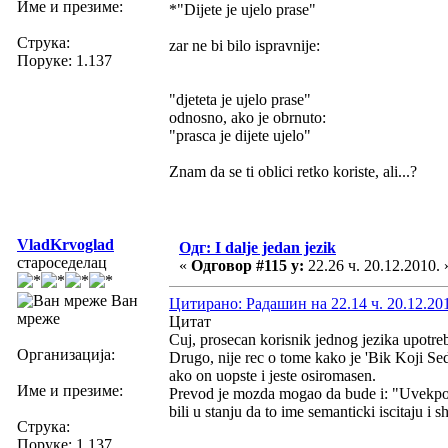
Име и презиме:
*"Dijete je ujelo prase"
Струка:
zar ne bi bilo ispravnije:
Поруке: 1.137
"djeteta je ujelo prase"
odnosno, ako je obrnuto:
"prasca je dijete ujelo"
Znam da se ti oblici retko koriste, ali...?
VladKrvoglad
Одг: I dalje jedan jezik
староседелац
«
Одговор #115 у:
22.26 ч. 20.12.2010. 
Ван
Цитирано: Радашин на 22.14 ч. 20.12.20
мреже
Цитат
Cuj, prosecan korisnik jednog jezika upotreb
Организација:
Drugo, nije rec o tome kako je 'Bik Koji Se
ako on uopste i jeste osiromasen.
Име и презиме:
Prevod je mozda mogao da bude i: "Uvekposedn
bili u stanju da to ime semanticki iscitaju i s
Струка:
Поруке: 1.137