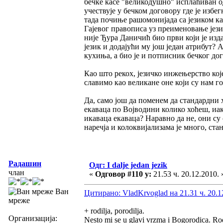
бечке касе "великодушно" исплаћиван од
учествује у бечком договору где је из
тада почиње рашомонијада са језиком ка
Гајевог правописа уз преименовање јези
није Ђура Даничић био први који је изд
језик и додајући му још један атрибут? А
кухиња, а био је и потписник бечког дог
Као што рекох, језичко инжењерство које
славимо као великане оне који су нам го
Да, само још да поменем да стандардни 
екаваца по Војводини колико хоћеш, иак
икаваца екаваца? Наравно да не, они су 
наречја и колоквијализама је много, станд
Радашин
Одг: I dalje jedan jezik
члан
«
Одговор #110 у:
21.53 ч. 20.12.2010. 
Ван
Цитирано: VladKrvoglad на 21.31 ч. 20.1
мреже
+ rodilja, porodilja.
Организација:
Nesto mi se u glavi vrzma i Bogorodica. Ro