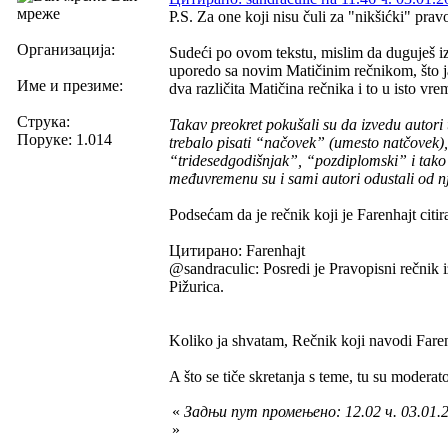
мреже
P.S. Za one koji nisu čuli za "nikšićki" pra
Организација:
Sudeći po ovom tekstu, mislim da duguješ iz
uporedo sa novim Matičinim rečnikom, što ja
Име и презиме:
dva različita Matičina rečnika i to u isto vre
Струка:
Takav preokret pokušali su da izvedu autori 
Поруке: 1.014
trebalo pisati “načovek” (umesto natčovek),
“tridesedgodišnjak”, “pozdiplomski” i tako 
međuvremenu su i sami autori odustali od n
Podsećam da je rečnik koji je Farenhajt citir
Цитирано: Farenhajt
@sandraculic: Posredi je Pravopisni rečnik i
Pižurica.
Koliko ja shvatam, Rečnik koji navodi Farenh
A što se tiče skretanja s teme, tu su modera
«
Задњи пут промењено: 12.02 ч. 03.01.
»