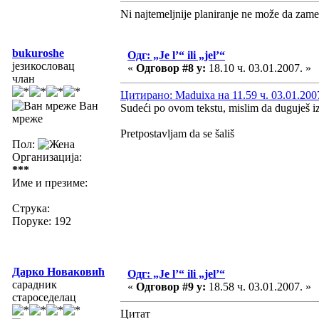
Ni najtemeljnije planiranje ne može da zame
bukuroshe
Одг: „Je l’“ ili „jel’“
језикословац
«
Одговор #8 у:
18.10 ч. 03.01.2007. »
члан
Цитирано: Maduixa на 11.59 ч. 03.01.200
Ван
Sudeći po ovom tekstu, mislim da duguješ i
мреже
Pretpostavljam da se šališ
Пол:
Организација:
***
Име и презиме:
Струка:
Поруке: 192
Дарко Новаковић
Одг: „Je l’“ ili „jel’“
сарадник
«
Одговор #9 у:
18.58 ч. 03.01.2007. »
староседелац
Цитат