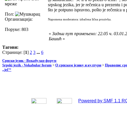
мреже
srpskog jezika, jer je rečenica u prezentu i
što je potpuno ispravno, pošto je rečenica u 
Пол:
Организација:
Napomena moderatora: izbačena lična prozivka.
Поруке: 803
«
Задњи пут промењено: 22.05 ч. 03.01.2
Башић
»
Тагови:
Странице: [
1
]
2
3
...
6
Српски језик - Вокабулар форум
Srpski jezik - Vokabular forum
>
О српском језику и култури
>
Правопис срп
„jel’“
Powered by SMF 1.1 R