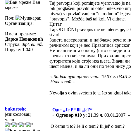
Ван
Taj pravopis koji pominjete vjerovatno je na
мреже
bili proglašeni pravilnim oblici intezivno um
bisera) sa povlađivanjem "narodnom" izgovor
Пол:
"pravopis". Možda baš taj koji Vi citirate.
Организација:
Цитат
Taj ODLIČNI pravopis me ne interesuje, iak
Име и презиме:
stvari.
Дарко Новаковић
Заиста невероватан и најблаже речено н
Струка:
dipl. el. inž.
речником који је део Правописа српског 
Поруке: 1.049
Не знаш ништа о њему (што се види и и
грешака за које си чула. Прихваташ пр
ауторитета који стоје иза њега. Значи л
шест имена, и да ли они по теби нису д
«
Задњи пут промењено: 19.03 ч. 03.01.
Новаковић
»
Nevolja s ovim svetom je ta što su glupi tak
bukuroshe
Одг: „Je l’“ ili „jel’“
језикословац
«
Одговор #10 у:
21.39 ч. 03.01.2007. »
члан
O čemu ti to? Je li o temi? Ili jel' o temi?
Ван