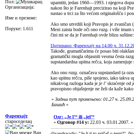
Пол:
upamtiti, jedan 1960—1993. i njegova dopun
Организација:
nakon što je Farenhajt precizirao na koji Pr
nastao u trci za što većom originalošću i p
Име и презиме:
Ako smo utvrdili koji Pravopis je zvaničan (a
Поруке: 1.611
Meni zaista bode oči ono
razg.
i više imam u
čini mi se da je Farenhajt ovde blizu suštine:
Цитирано: Фаренхајт на 14.00 ч. 31.12.2
Takođe, gramatičarima će posao biti olakša
gramatički mogla objasniti veoma česta razgov
supstandardna upitna rečca, koja zamenjuje 
Ako ono
razg.
označava supstandard (a ozna
kao upitnu rečcu, piše spojeno, iako takva u
nikakvog razloga kada je
je l’
skraćenje od
j
pravopisno objašnjenje ne želi da kaže kako
«
Задњи пут промењено: 01.27 ч. 25.09.2
Башић
»
Фаренхајт
Одг: „Je l’“ ili „jel’“
староседелац
«
Одговор #14 у:
22.03 ч. 03.01.2007. »
Ван
@sandraculic: "Je li ti to pričaš o temi?", š