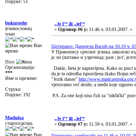
Поруке: 51
bukuroshe
„Je l’“ ili „jel’“
језикословац
«
Одговор #6 у:
11.46 ч. 03.01.2007. »
члан
Ван
Цитирано: Данијела Васић на 10.19 ч. 03
мреже
У Правопису српског језика, школско и
је ли (питање и узречица; разг.: јел', јелте
Пол:
Организација:
Dakle, šteta je napravljena. Kako su pisci t
***
da je ta odredba ispravljena (kako Bojan reče)
Име и презиме:
"Jezik danas"
http://www.maticasrpska.org
vjerovatno već desile, a među koje sigurno 
Струка:
Поруке: 192
P.S. Za one koji nisu čuli za "nikšićki" pra
Maduixa
„Je l’“ ili „jel’“
староседелац
«
Одговор #7 у:
11.59 ч. 03.01.2007. »
Ван
Цитирано: sandraculic на 11.46 ч. 03.01.2