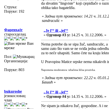
da shvatim "lingviste" koji cjepidlače o raz
Струка:
oblika tako bagatelišu.
Поруке: 192
«
Задњи пут промењено: 14.21 ч. 31.12.2
sandraculic
»
Фаренхајт
„Je l’“ ili „jel’“
староседелац
«
Одговор #3 у:
14.25 ч. 31.12.2006. »
Ван
Nema potrebe da se sipa žuč, sandraculic, 
мреже
samo zato što vam se ne sviđa jedna odredba 
za to neće uhapsiti. Samo ćete na kraju lekt
Пол:
Организација:
U Pravopisu Matice srpske nema nikakvih in
Поруке: 803
Napomena moderatora: izbačena lična prozivka.
«
Задњи пут промењено: 22.22 ч. 05.01.2
Башић
»
bukuroshe
„Je l’“ ili „jel’“
језикословац
«
Одговор #4 у:
14.35 ч. 31.12.2006. »
члан
Ne sipam ja nikakvu žuč, gospodine. A i ne 