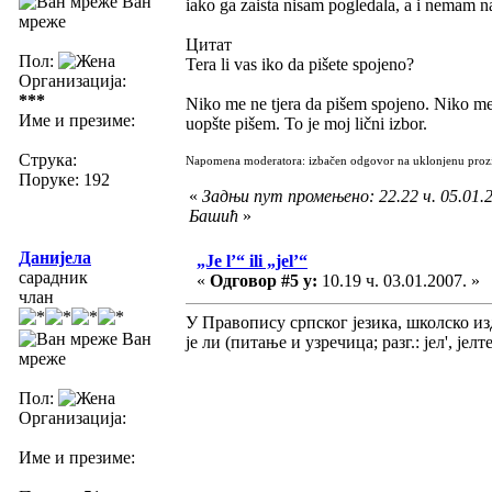
Ван
iako ga zaista nisam pogledala, a i nemam n
мреже
Цитат
Пол:
Tera li vas iko da pišete spojeno?
Организација:
***
Niko me ne tjera da pišem spojeno. Niko me 
Име и презиме:
uopšte pišem. To je moj lični izbor.
Струка:
Napomena moderatora: izbačen odgovor na uklonjenu proz
Поруке: 192
«
Задњи пут промењено: 22.22 ч. 05.01.2
Башић
»
Данијела
„Je l’“ ili „jel’“
сарадник
«
Одговор #5 у:
10.19 ч. 03.01.2007. »
члан
У Правопису српског језика, школско и
Ван
је ли (питање и узречица; разг.: јел', јелте
мреже
Пол:
Организација:
Име и презиме: