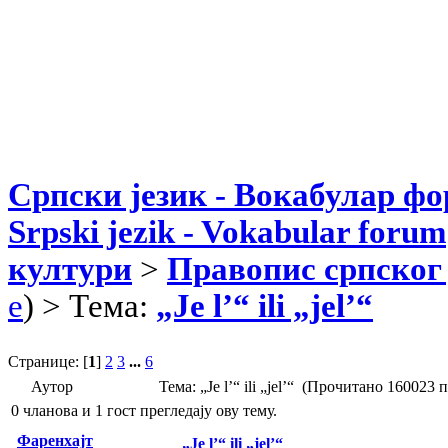
Српски језик - Вокабулар ф
Srpski jezik - Vokabular forum
култури
>
Правопис српског 
e
) > Тема:
„Je l’“ ili „jel’“
Странице: [
1
]
2
3
...
6
Аутор
Тема: „Je l’“ ili „jel’“ (Прочитано 160023 
0 чланова и 1 гост прегледају ову тему.
Фаренхајт
„Je l’“ ili „jel’“