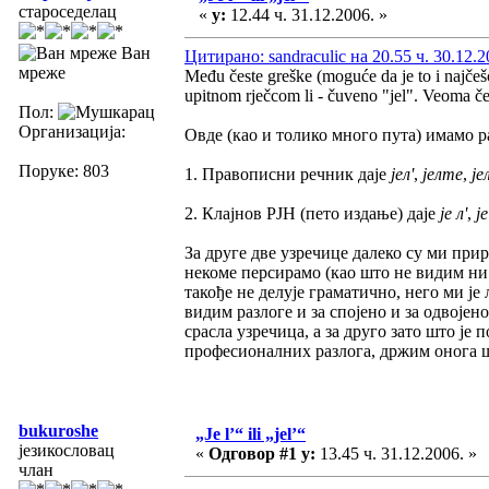
староседелац
«
у:
12.44 ч. 31.12.2006. »
Ван
Цитирано: sandraculic на 20.55 ч. 30.12.2
мреже
Među česte greške (moguće da je to i najčeš
upitnom rječcom li - čuveno "jel". Veoma čes
Пол:
Организација:
Овде (као и толико много пута) имамо
Поруке: 803
1. Правописни речник даје
јел'
,
јелте
,
је
2. Клајнов РЈН (пето издање) даје
је л'
,
је
За друге две узречице далеко су ми прир
некоме персирамо (као што не видим ни 
такође не делује граматично, него ми је 
видим разлоге и за спојено и за одвојен
срасла узречица, а за друго зато што је 
професионалних разлога, држим онога шт
bukuroshe
„Je l’“ ili „jel’“
језикословац
«
Одговор #1 у:
13.45 ч. 31.12.2006. »
члан