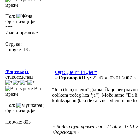
мреже
Пол:
Организација:
***
Име и презиме:
Струка:
Поруке: 192
Фаренхајт
Одг: „Je l’“ ili „jel’“
староседелац
«
Одговор #11 у:
21.47 ч. 03.01.2007. »
Ван
"Je li (ti to) o temi" gramatički je neisprav
мреже
oblikom trećeg lica "je"). Može samo "Da li (t
kolokvijalno (takođe sa izostavljenim predika
Пол:
Организација:
Поруке: 803
«
Задњи пут промењено: 21.50 ч. 03.01.2
Фаренхајт
»