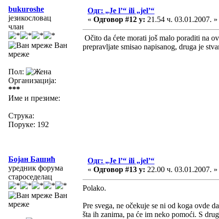
bukuroshe
Одг: „Je l’“ ili „jel’“
језикословац
«
Одговор #12 у:
21.54 ч. 03.01.2007. »
члан
Očito da ćete morati još malo poraditi na ov
Ван
prepravljate smisao napisanog, druga je stvar
мреже
Пол:
Организација:
***
Име и презиме:
Струка:
Поруке: 192
Бојан Башић
Одг: „Je l’“ ili „jel’“
уредник форума
«
Одговор #13 у:
22.00 ч. 03.01.2007. »
староседелац
Polako.
Ван
мреже
Pre svega, ne očekuje se ni od koga ovde da 
šta ih zanima, pa će im neko pomoći. S drug