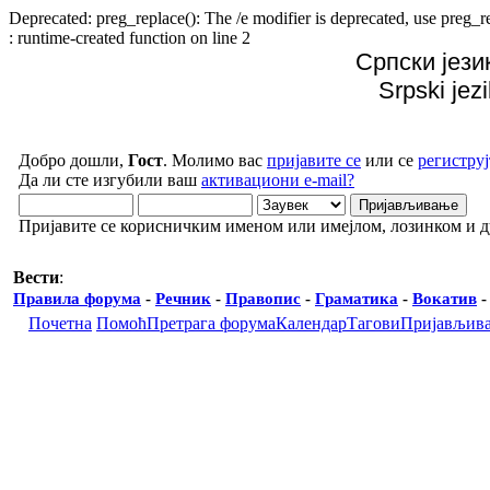
Deprecated: preg_replace(): The /e modifier is deprecated, use preg
: runtime-created function on line 2
Српски јези
Srpski jez
Добро дошли,
Гост
. Молимо вас
пријавите се
или се
региструј
Да ли сте изгубили ваш
активациони e-mail?
Пријавите се корисничким именом или имејлом, лозинком и 
Вести
:
Правила форума
-
Речник
-
Правопис
-
Граматика
-
Вокатив
Почетна
Помоћ
Претрага форума
Календар
Тагови
Пријављив