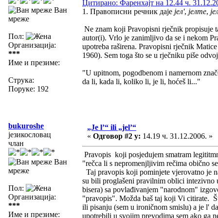
Цитирано: Фаренхајт на 12.44 ч. 31.12.2
Ван
1. Правописни речник даје
јел'
,
јелте
,
је
мреже
Ne znam koji Pravopisni rječnik propisuje takv
Пол:
autor(i). Vrlo je zanimljivo da se i nekom 
Организација:
upotreba raširena. Pravopisni rječnik Matice
***
1960). Sem toga što se u rječniku piše odvoje
Име и презиме:
"U upitnom, pogodbenom i namernom značenj
Струка:
da li, kada li, koliko li, je li, hoćeš li..."
Поруке: 192
bukuroshe
„Je l’“ ili „jel’“
језикословац
«
Одговор #2 у:
14.19 ч. 31.12.2006. »
члан
Pravopis koji posjedujem smatram legititmnim
Ван
"rečca li s nepromenjljivim rečima obično se s
мреже
Taj pravopis koji pominjete vjerovatno je n
su bili proglašeni pravilnim oblici intezivno
Пол:
bisera) sa povlađivanjem "narodnom" izgovor
Организација:
"pravopis". Možda baš taj koji Vi citirate. Št
***
ili pisanju (sem u ironičnom smislu) a je l' 
Име и презиме:
upotrebili u svojim prevodima sem ako ga ne 