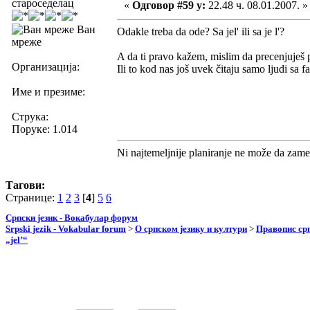
староседелац
«
Одговор #59 у:
22.48 ч. 08.01.2007. »
Ван
Odakle treba da ode? Sa jel' ili sa je l'?
мреже
A da ti pravo kažem, mislim da precenjuješ 
Организација:
Ili to kod nas još uvek čitaju samo ljudi 
Име и презиме:
Струка:
Поруке: 1.014
Ni najtemeljnije planiranje ne može da zame
Тагови:
Странице:
1
2
3
[
4
]
5
6
Српски језик - Вокабулар форум
Srpski jezik - Vokabular forum
>
О српском језику и култури
>
Правопис срп
„jel’“