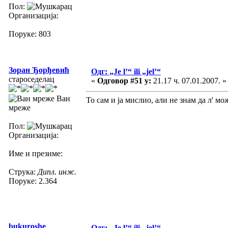
Пол:
Организација:
Поруке: 803
Зоран Ђорђевић
Одг: „Je l’“ ili „jel’“
староседелац
«
Одговор #51 у:
21.17 ч. 07.01.2007. »
Ван
То сам и ја мислио, али не знам да л' мо
мреже
Пол:
Организација:
Име и презиме:
Струка:
Дипл. инж.
Поруке: 2.364
bukuroshe
Одг: „Je l’“ ili „jel’“