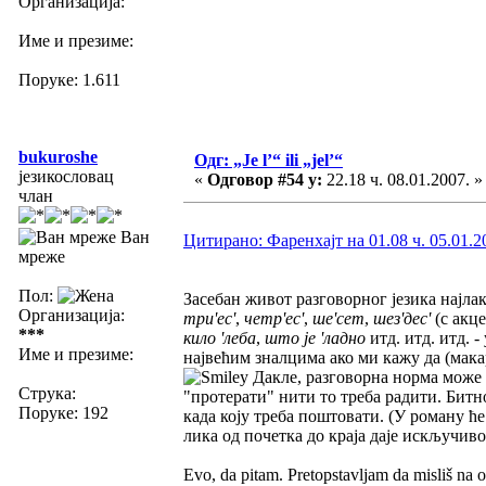
Организација:
Име и презиме:
Поруке: 1.611
bukuroshe
Одг: „Je l’“ ili „jel’“
језикословац
«
Одговор #54 у:
22.18 ч. 08.01.2007. »
члан
Ван
Цитирано: Фаренхајт на 01.08 ч. 05.01.2
мреже
Пол:
Засебан живот разговорног језика најла
Организација:
три'ес'
,
четр'ес'
,
ше'сет
,
шез'дес'
(с акц
***
кило 'леба
,
што је 'ладно
итд. итд. итд. 
Име и презиме:
највећим зналцима ако ми кажу да (мака
Дакле, разговорна норма може 
Струка:
"протерати" нити то треба радити. Битн
Поруке: 192
када коју треба поштовати. (У роману ћ
лика од почетка до краја даје искључиво
Evo, da pitam. Pretopstavljam da misliš na o