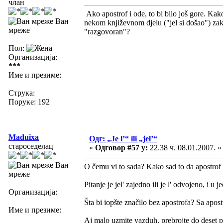
члан
Ako apostrof i ode, to bi bilo još gore. Kak
Ван
nekom književnom djelu ("jel si došao") zaključ
мреже
"razgovoran"?
Пол:
Организација:
***
Име и презиме:
Струка:
Поруке: 192
Maduixa
Одг: „Je l’“ ili „jel’“
староседелац
«
Одговор #57 у:
22.38 ч. 08.01.2007. »
Ван
O čemu vi to sada? Kako sad to da apostro
мреже
Pitanje je jel' zajedno ili je l' odvojeno, i u
Организација:
Šta bi iopšte značilo bez apostrofa? Sa apostr
Име и презиме:
Aj malo uzmite vazduh, prebrojte do deset p