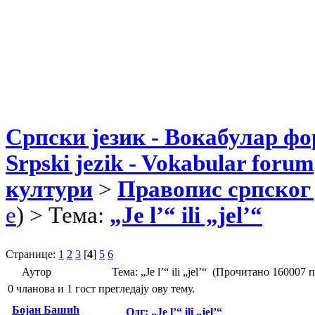
Српски језик - Вокабулар ф
Srpski jezik - Vokabular forum
култури
>
Правопис српског 
e
) > Тема:
„Je l’“ ili „jel’“
Странице:
1
2
3
[
4
]
5
6
Аутор
Тема: „Je l’“ ili „jel’“ (Прочитано 160007 
0 чланова и 1 гост прегледају ову тему.
Бојан Башић
Одг: „Je l’“ ili „jel’“