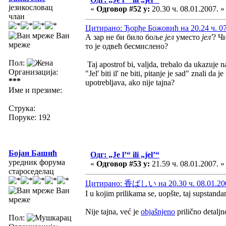
језикословац
«
Одговор #52 у:
20.30 ч. 08.01.2007. »
члан
Цитирано: Ђорђе Божовић на 20.24 ч. 07
Ван
А зар не би било боље
јел
уместо
јел'
? Ч
мреже
то је одвећ бесмислено?
Пол:
Taj apostrof bi, valjda, trebalo da ukazuje
Организација:
"Jel' biti il' ne biti, pitanje je sad" znali d
***
upotrebljava, ako nije tajna?
Име и презиме:
Струка:
Поруке: 192
Бојан Башић
Одг: „Je l’“ ili „jel’“
уредник форума
«
Одговор #53 у:
21.59 ч. 08.01.2007. »
староседелац
Цитирано: 香ばしい на 20.30 ч. 08.01.20
Ван
I u kojim prilikama se, uopšte, taj supstanda
мреже
Nije tajna, već je
objašnjeno
prilično detaljn
Пол: