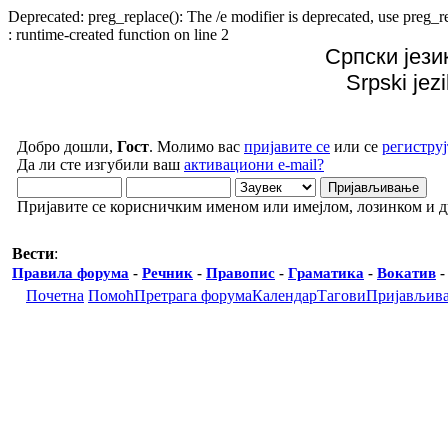
Deprecated: preg_replace(): The /e modifier is deprecated, use preg
: runtime-created function on line 2
Српски јези
Srpski jez
Добро дошли,
Гост
. Молимо вас
пријавите се
или се
региструј
Да ли сте изгубили ваш
активациони e-mail?
Пријавите се корисничким именом или имејлом, лозинком и 
Вести
:
Правила форума
-
Речник
-
Правопис
-
Граматика
-
Вокатив
Почетна
Помоћ
Претрага форума
Календар
Тагови
Пријављив