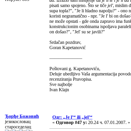
da
. Izrazio sam mišljenje da
je li te
i
je li da
n
pisati samo spojeno. Što se tiče
jel'
, mislim 
supa topla?", "Je li hladno napolju?" - ono
koristi negramatično - npr. "Je l' bi on došao?
ne može opstati - gde onda zapravo ima fun
konstrukcionim osobinama ispoljava parale
on došao?", "Jel' su se javili?"
Srdačan pozdrav,
Goran Kapetanović
———————
Poštovani g. Kapetanoviću,
Deluje ubedljivo Vaša argumentacija povodom
recenziranja Pravopisa.
Sve najbolje
Ivan Klajn
Ђорђе Божовић
Одг: „Je l’“ ili „jel’“
језикословац
«
Одговор #47 у:
20.24 ч. 07.01.2007. »
староседелац