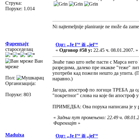
Струка:
Поруке: 1.014
Ni najtemeljnije planiranje ne može da zame
Фаренхајт
Одг: „Je l’“ ili „jel’“
староседелац
«
Одговор #58 у:
22.45 ч. 08.01.2007. »
Ван
Знаће тако што неће пасти с Марса него
мреже
разредима, далеко пре икакве "теже" лит
употреби кад пожели нешто да упита. (
Пол:
наравно.)
Организација:
Јагода, апостроф по логици ТРЕБА да оде
Поруке: 803
"покретног" слова на које би апостроф у
ПРИМЕДБА: Ова порука написана је у раз
«
Задњи пут промењено: 22.49 ч. 08.01.2
Фаренхајт
»
Maduixa
Одг: „Je l’“ ili „jel’“