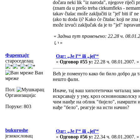
dočara neki lik "iz naroda", njegove riječi p
(znam da u prešo treba cirkumfleks - nemam g
takav čtalac može zaključiti iz "jel' biti il' n
(ako tu doda i)? Kako će čitalac koji ne zna 
može izvući zaključak da je to "jel" ispravan
«
Задњи пут промењено: 22.28 ч. 08.0
い
»
Фаренхајт
Одг: „Je l’“ ili „jel’“
староседелац
«
Одговор #55 у:
22.28 ч. 08.01.2007. »
Ван
Већ је поменуто како би било добро да та
мреже
нешто фали.
Пол:
Иначе, тај ваш хипотетички читалац заис
Организација:
искрсавају у уму, кроз основношколску н
чим наиђе на облик "бијело", намршти и 
Поруке: 803
нађе "бело", реагује на исти начин?
bukuroshe
Одг: „Je l’“ ili „jel’“
језикословац
«
Одговор #56 у:
22.34 ч. 08.01.2007. »