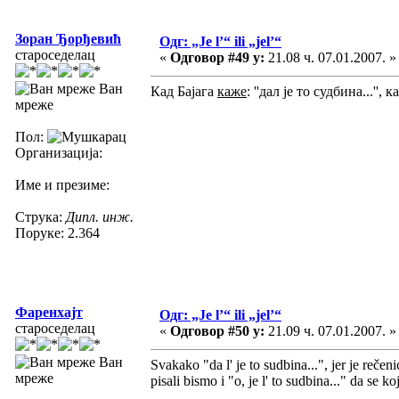
Зоран Ђорђевић
Одг: „Je l’“ ili „jel’“
староседелац
«
Одговор #49 у:
21.08 ч. 07.01.2007. »
Ван
Кад Бајага
каже
: ''дал је то судбина...'',
мреже
Пол:
Организација:
Име и презиме:
Струка:
Дипл. инж.
Поруке: 2.364
Фаренхајт
Одг: „Je l’“ ili „jel’“
староседелац
«
Одговор #50 у:
21.09 ч. 07.01.2007. »
Ван
Svakako "da l' je to sudbina...", jer je reč
мреже
pisali bismo i "o, je l' to sudbina..." da se k