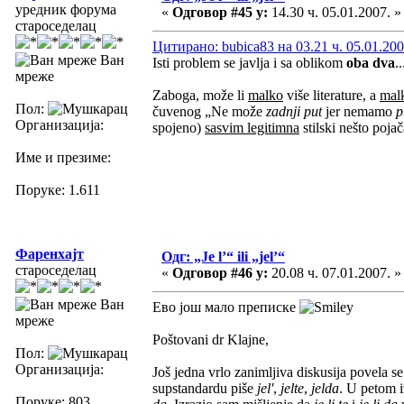
уредник форума
«
Одговор #45 у:
14.30 ч. 05.01.2007. »
староседелац
Цитирано: bubica83 на 03.21 ч. 05.01.200
Ван
Isti problem se javlja i sa oblikom
oba dva
.
мреже
Zaboga, može li
malko
više literature, a
mal
Пол:
čuvenog „Ne može
zadnji put
jer nemamo
p
Организација:
spojeno)
sasvim legitimna
stilski nešto poja
Име и презиме:
Поруке: 1.611
Фаренхајт
Одг: „Je l’“ ili „jel’“
староседелац
«
Одговор #46 у:
20.08 ч. 07.01.2007. »
Ван
Ево још мало преписке
мреже
Poštovani dr Klajne,
Пол:
Организација:
Još jedna vrlo zanimljiva diskusija povela s
supstandardu piše
jel'
,
jelte
,
jelda
. U petom i
Поруке: 803