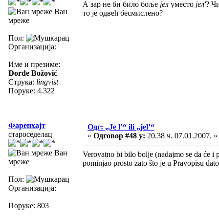
А зар не би било боље
јел
уместо
јел'
? Ч
Ван
то је одвећ бесмислено?
мреже
Пол:
Организација:
Име и презиме:
Đorđe Božović
Струка:
lingvist
Поруке: 4.322
Фаренхајт
Одг: „Je l’“ ili „jel’“
староседелац
«
Одговор #48 у:
20.38 ч. 07.01.2007. »
Ван
Verovatno bi bilo bolje (nadajmo se da će i p
мреже
pominjao prosto zato što je u Pravopisu dat
Пол:
Организација:
Поруке: 803