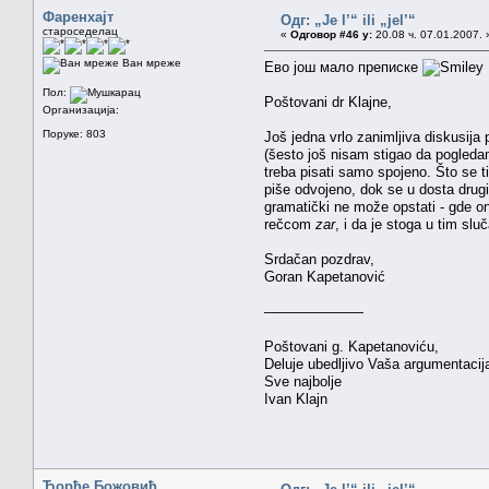
Фаренхајт
Одг: „Je l’“ ili „jel’“
староседелац
«
Одговор #46 у:
20.08 ч. 07.01.2007. 
Ван мреже
Ево још мало преписке
Пол:
Poštovani dr Klajne,
Организација:
Поруке: 803
Još jedna vrlo zanimljiva diskusij
(šesto još nisam stigao da pogleda
treba pisati samo spojeno. Što se 
piše odvojeno, dok se u dosta drug
gramatički ne može opstati - gde o
rečcom
zar
, i da je stoga u tim sluč
Srdačan pozdrav,
Goran Kapetanović
———————
Poštovani g. Kapetanoviću,
Deluje ubedljivo Vaša argumentacija
Sve najbolje
Ivan Klajn
Ђорђе Божовић