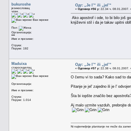
bukuroshe
Одг: „Je l’“ ili „jel’“
језикословац
«
Одговор #56 у:
22.34 ч. 08.01.2007. 
члан
Ako apostrof i ode, to bi bilo još g
Ван мреже
književni stil i da je takav upitni ob
Пол:
Организација:
***
Име и презиме:
Струка:
Поруке: 192
Maduixa
Одг: „Je l’“ ili „jel’“
староседелац
«
Одговор #57 у:
22.38 ч. 08.01.2007. 
Ван мреже
O čemu vi to sada? Kako sad to da
Организација:
Pitanje je jel' zajedno ili je l' odvo
Име и презиме:
Šta bi iopšte značilo bez apostrofa?
Струка:
Поруке: 1.014
Aj malo uzmite vazduh, prebrojte d
Ni najtemeljnije planiranje ne može da zamen