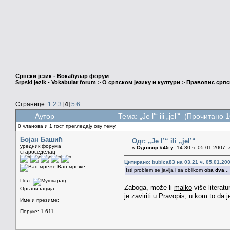
Српски језик - Вокабулар форум
Srpski jezik - Vokabular forum
>
О српском језику и култури
>
Правопис српск
Странице:
1
2
3
[
4
]
5
6
Аутор
Тема: „Je l’“ ili „jel’“ (Прочитано
0 чланова и 1 гост прегледају ову тему.
Бојан Башић
Одг: „Je l’“ ili „jel’“
уредник форума
«
Одговор #45 у:
14.30 ч. 05.01.2007. 
староседелац
Цитирано: bubica83 на 03.21 ч. 05.01.200
Ван мреже
Isti problem se javlja i sa oblikom
oba dva
..
Пол:
Zaboga, može li
malko
više literatu
Организација:
je zaviriti u Pravopis, u kom to da 
Име и презиме:
Поруке: 1.611