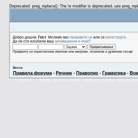
Deprecated: preg_replace(): The /e modifier is deprecated, use preg_re
Добро дошли,
Гост
. Молимо вас
пријавите се
или се
региструјте
.
Да ли сте изгубили ваш
активациони e-mail?
Пријавите се корисничким именом или имејлом, лозинком и дужином сесије
Вести
:
Правила форума
-
Речник
-
Правопис
-
Граматика
-
Вок
ПОЧЕТНА
ПОМОЋ
ПРЕТРАГА ФОРУМА
КАЛЕНДАР
ТАГОВИ
ПРИЈАВЉИВА