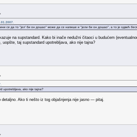
»
.01.2007.
ини се да то "јел' би он дошао" може да се напише и "јели би он дошао", а то је одвећ бе
ukazuje na supstandard. Kako bi inače nedužni čitaoci u budućem (eventualnom) pr
, uopšte, taj supstandard upotrebljava, ako nije tajna?
»
.
rd upotrebljava, ako nije tajna?
o detaljno. Ako ti nešto iz tog objašnjenja nije jasno — pitaj.
»