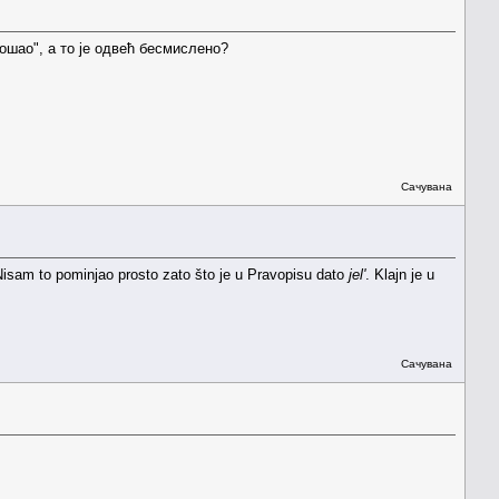
дошао", а то је одвећ бесмислено?
Сачувана
. Nisam to pominjao prosto zato što je u Pravopisu dato
jel'
. Klajn je u
Сачувана