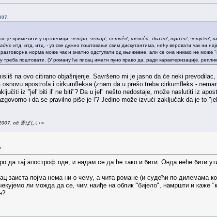
007.
кше је приметити у ортоепици:
чет'ри
,
четир'
,
петнêс'
,
шеснêс'
,
два'ес'
,
три'ес'
,
четр'ес'
,
ш
ладно
итд. итд. итд. - уз све дужно поштовање свим дискутантима, нећу веровати чак ни на
разговорна норма може чак и знатно одступати од књижевне, али се она никако не може "
ју треба поштовати. (У роману ће писац имати пуно право да, ради карактеризације, реплик
liš na ovo citirano objašnjenje. Savršeno mi je jasno da će neki prevodilac, ž
 osnovu apostrofa i cirkumfleksa (znam da u prešo treba cirkumfleks - nemam 
učiti iz "jel' biti il' ne biti"? Da u jel" nešto nedostaje, može naslutiti iz apo
azgovorno i da se pravilno piše je l'? Jedino može izvući zaključak da je to "jel
1.2007. од 香ばしい
»
»
ро да тај апостроф оде, и надам се да ће тако и бити. Онда неће бити у
ац заиста појма нема ни о чему, а чита романе (и судећи по дилемама ко
Очекујемо ли можда да се, чим наиђе на облик "бијело", намршти и каже "
н?