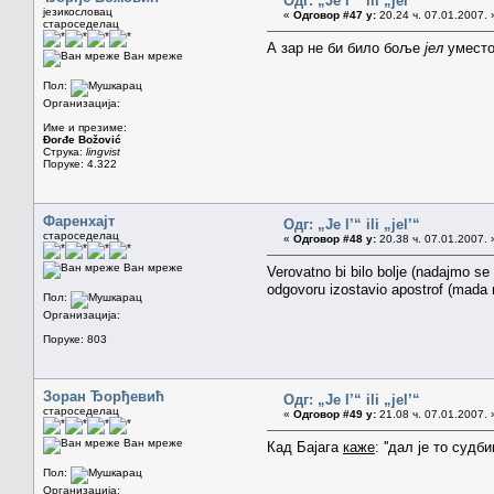
Одг: „Je l’“ ili „jel’“
језикословац
«
Одговор #47 у:
20.24 ч. 07.01.2007. 
староседелац
А зар не би било боље
јел
умест
Ван мреже
Пол:
Организација:
Име и презиме:
Đorđe Božović
Струка:
lingvist
Поруке: 4.322
Фаренхајт
Одг: „Je l’“ ili „jel’“
староседелац
«
Одговор #48 у:
20.38 ч. 07.01.2007. 
Ван мреже
Verovatno bi bilo bolje (nadajmo se
odgovoru izostavio apostrof (mada
Пол:
Организација:
Поруке: 803
Зоран Ђорђевић
Одг: „Je l’“ ili „jel’“
староседелац
«
Одговор #49 у:
21.08 ч. 07.01.2007. 
Ван мреже
Кад Бајага
каже
: ''дал је то судби
Пол:
Организација: