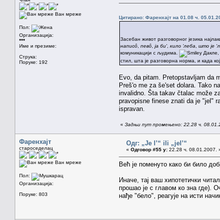
Ван мреже
Цитирано: Фаренхајт на 01.08 ч. 05.01.2
Пол:
Организација:
Засебан живот разговорног језика најла
***
Име и презиме:
написô
,
певô
,
ја би'
,
кило 'леба
,
што је '
комуникацији с људима.
Дакле, 
Струка:
стил, шта је разговорна норма, и када ко
Поруке: 192
Evo, da pitam. Pretopstavljam da mis
Preš'o me za še'set dolara. Tako na
invalidno. Šta takav čtalac može zaklj
pravopisne finese znati da je "jel" r
ispravan.
«
Задњи пут промењено: 22.28 ч. 08.0
Фаренхајт
Одг: „Je l’“ ili „jel’“
староседелац
«
Одговор #55 у:
22.28 ч. 08.01.2007. 
Ван мреже
Већ је поменуто како би било доб
Пол:
Иначе, тај ваш хипотетички читал
Организација:
прошао је с главом ко зна где). 
Поруке: 803
нађе "бело", реагује на исти начи