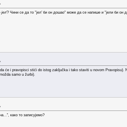
»
о
јел'
? Чини се да то "јел' би он дошао" може да се напише и "јели би он 
»
 da će i pravopisci stići do istog zaključka i tako staviti u novom Pravopisu)
 možda samo u žurbi).
»
на...'', како то записујемо?