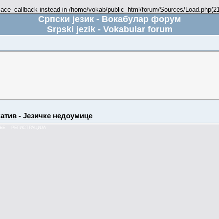
place_callback instead in /home/vokab/public_html/forum/Sources/Load.php(216
Српски језик - Вокабулар форум
Srpski jezik - Vokabular forum
атив
-
Језичке недоумице
ЊЕ
РЕГИСТРАЦИЈА