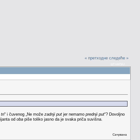
« претходне
следеће »
ШТАМПАЈ
tri
“ i čuvenog „Ne može
zadnji put
jer nemamo
prednji put
“? Dovoljno
rijanta od
oba
piše toliko jasno da je svaka priča suvišna.
Сачувана