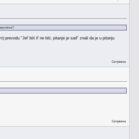
смислено?
evodu "Jel' biti il' ne biti, pitanje je sad" znali da je u pitanju
Сачувана
Сачувана