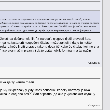
е'сет
,
шез'дес'
(с акцентом на завршном слогу!),
'де си
,
сишô
,
дошô
,
заспô
,
јвећим зналцима ако ми кажу да (макар повремено) овако не говоре у свакодневној
протерати" нити то треба радити. Битно је само ЗНАТИ шта је добар књижевни
е одређеног лика од почетка до краја даје искључиво у разговорној норми.)
eleći da dočara neki lik "iz naroda", njegove riječi prevesti kao:
ga na tastaturi) neupućeni čitalac može zaklučiti da je tu nešto
strofa, a hoće li biti u pravu (ako tu doda i)? Kako će čitalac koji ne zna
" ispravan način pisanja i da je upitan oblik formiran na taj način
Сачувана
тиска да ту нешто фали.
је му искрсавају у уму, кроз основношколску наставу језика
каква је сад ово реч?" Или обратно, да ако у ијекавском издању
Сачувана