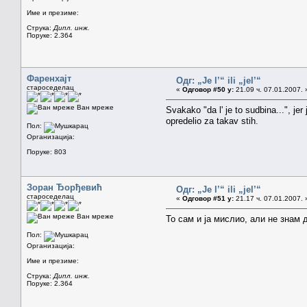
Име и презиме:
Струка:
Дипл. инж.
Поруке: 2.364
Фаренхајт
Одг: „Je l’“ ili „jel’“
староседелац
«
Одговор #50 у:
21.09 ч. 07.01.2007. 
Ван мреже
Svakako "da l' je to sudbina...", je
opredelio za takav stih.
Пол:
Организација:
Поруке: 803
Зоран Ђорђевић
Одг: „Je l’“ ili „jel’“
староседелац
«
Одговор #51 у:
21.17 ч. 07.01.2007. 
Ван мреже
То сам и ја мислио, али не знам 
Пол:
Организација:
Име и презиме:
Струка:
Дипл. инж.
Поруке: 2.364