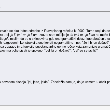
»
a povela se oko jedne odredbe iz Pravopisnog rečnika iz 2002. Tamo stoji da 
m) stoji
je l'
,
je l' te
,
je l' da
. Izrazio sam mišljenje da
je li te
i
je li da
ne može bi
tiče
jel'
, mislim da se u sklopovima gde ono gramatički dolazi kao skraćenje 
ih
razgovornih
konstrukcija ono koristi negramatično - npr. "Je l' bi on došao?", "
nda zapravo ima funkciju
supstandardne upitne rečce
koja zamenjuje gramati
ajevima bolje pisati je spojeno: "Jel' bi on došao?", "Jel' su se javili?"
 povodom pisanja "jel, jelte, jelda". Zabeležio sam je, da je uzmem u obzir pr