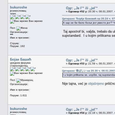
bukuroshe
Одг: „Je l’“ ili „jel’“
језикословац
«
Одговор #52 у:
20.30 ч. 08.01.2007. 
члан
Цитирано: Ђорђе Божовић на 20.24 ч. 07
Ван мреже
А зар не би било боље
јел
уместо
јел'
? Ч
Пол:
Taj apostrof bi, valjda, trebalo da 
Организација:
***
supstandard. I u kojim prilikama se
Име и презиме:
Струка:
Поруке: 192
Бојан Башић
Одг: „Je l’“ ili „jel’“
уредник форума
«
Одговор #53 у:
21.59 ч. 08.01.2007. 
староседелац
Цитирано: 香ばしい на 20.30 ч. 08.01.2007
Ван мреже
I u kojim prilikama se, uopšte, taj supstanda
Пол:
Nije tajna, već je
objašnjeno
priličn
Организација:
Име и презиме:
Поруке: 1.611
bukuroshe
Одг: „Je l’“ ili „jel’“
језикословац
«
Одговор #54 у:
22.18 ч. 08.01.2007. 
члан