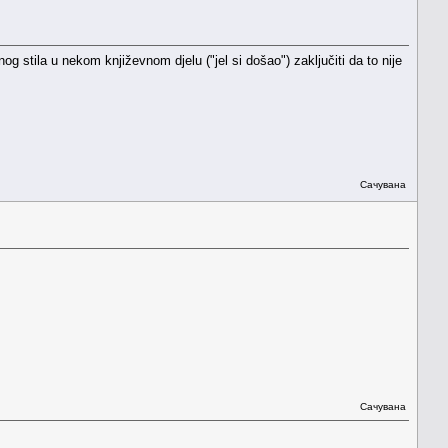
g stila u nekom književnom djelu ("jel si došao") zaključiti da to nije
Сачувана
Сачувана