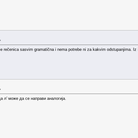
»
r je rečenica sasvim gramatična i nema potrebe ni za kakvim odstupanjima. Iz is
»
да л' може да се направи аналогија.