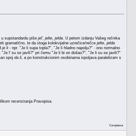
se u supstandardu piše
jel'
,
jelte
,
jelda
. U petom izdanju Vašeg rečnika
ti gramatično, te da stoga kolokvijalne uzrečice/rečce
jelte
,
jelda
od
je li
- npr. "Je li supa topla?", "Je li hladno napolju?" - ono normalno
Je l' su se javili?" pri čemu "Je li bi on došao?", "Je li su se javili?"
čan spoj
da li
, a po konstrukcionim osobinama ispoljava paralelizam s
ilikom recenziranja Pravopisa.
Сачувана