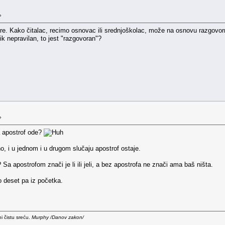
»
ore. Kako čitalac, recimo osnovac ili srednjoškolac, može na osnovu razgovorno
llik nepravilan, to jest "razgovoran"?
»
 apostrof ode?
jeno, i u jednom i u drugom slučaju apostrof ostaje.
 Sa apostrofom znači je li ili jeli, a bez apostrofa ne znači ama baš ništa.
o deset pa iz početka.
i čistu sreću.
Murphy /Danov zakon/