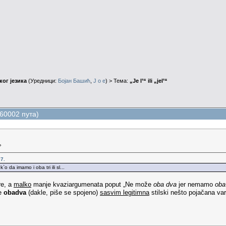
ог језика
(Уредници:
Бојан Башић
,
J o e
) > Тема:
„Je l’“ ili „jel’“
 160002 пута)
»
7.
. k`o da imamo i oba tri ili sl...
re, a
malko
manje kvaziargumenata poput „Ne može
oba dva
jer nemamo
oba 
je
obadva
(dakle, piše se spojeno)
sasvim legitimna
stilski nešto pojačana va