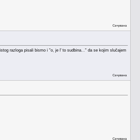
Сачувана
tog razloga pisali bismo i "o, je l' to sudbina..." da se kojim slučajem
Сачувана
Сачувана