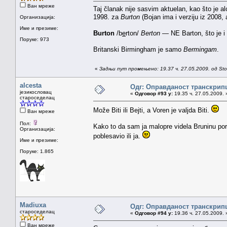
Ван мреже
Taj članak nije sasvim aktuelan, kao što je 
1998. za
Burton
(Bojan ima i verziju iz 2008, 
Организација:
Име и презиме:
Burton
/b
e
rton/
Berton
— NE Barton, što je i 
Поруке: 973
Britanski Birmingham je samo
Bermingam
.
«
Задњи пут промењено: 19.37 ч. 27.05.2009. од St
alcesta
Одг: Оправданост транскрип
језикословац
«
Одговор #93 у:
19.35 ч. 27.05.2009. 
староседелац
Može Biti ili Bejti, a Voren je valjda Biti.
Ван мреже
Пол:
Kako to da sam ja malopre videla Bruninu po
Организација:
poblesavio ili ja.
Име и презиме:
Поруке: 1.865
Madiuxa
Одг: Оправданост транскрип
староседелац
«
Одговор #94 у:
19.36 ч. 27.05.2009. 
Ван мреже