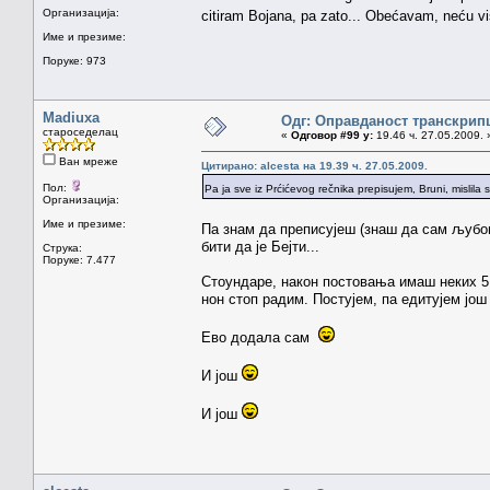
Организација:
citiram Bojana, pa zato... Obećavam, neću 
Име и презиме:
Поруке: 973
Madiuxa
Одг: Оправданост транскрип
староседелац
«
Одговор #99 у:
19.46 ч. 27.05.2009. 
Ван мреже
Цитирано: alcesta на 19.39 ч. 27.05.2009.
Пол:
Pa ja sve iz Prćićevog rečnika prepisujem, Bruni, mislila 
Организација:
Име и презиме:
Па знам да преписујеш (знаш да сам љуб
бити да је Бејти...
Струка:
Поруке: 7.477
Стоундаре, након постовања имаш неких 5 
нон стоп радим. Постујем, па едитујем још 
Ево додала сам
И још
И још