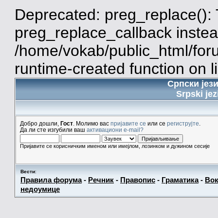
Deprecated: preg_replace(): 
preg_replace_callback instea
/home/vokab/public_html/for
runtime-created function on l
Српски јез
Srpski jez
Добро дошли,
Гост
. Молимо вас
пријавите се
или се
региструјте
.
Да ли сте изгубили ваш
активациони e-mail?
Пријавите се корисничким именом или имејлом, лозинком и дужином сесије
Вести
:
Правила форума
-
Речник
-
Правопис
-
Граматика
-
Вок
недоумице