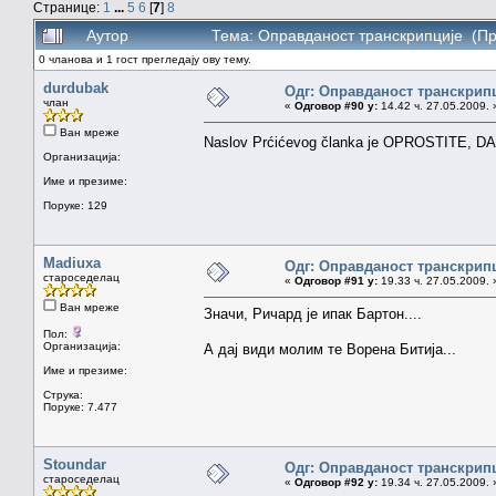
Странице:
1
...
5
6
[
7
]
8
Аутор
Тема: Оправданост транскрипције (Пр
0 чланова и 1 гост прегледају ову тему.
durdubak
Одг: Оправданост транскрип
члан
«
Одговор #90 у:
14.42 ч. 27.05.2009. 
Ван мреже
Naslov Prćićevog članka je OPROSTITE, DA
Организација:
Име и презиме:
Поруке: 129
Madiuxa
Одг: Оправданост транскрип
староседелац
«
Одговор #91 у:
19.33 ч. 27.05.2009. 
Ван мреже
Значи, Ричард је ипак Бартон....
Пол:
Организација:
А дај види молим те Ворена Битија...
Име и презиме:
Струка:
Поруке: 7.477
Stoundar
Одг: Оправданост транскрип
староседелац
«
Одговор #92 у:
19.34 ч. 27.05.2009. 