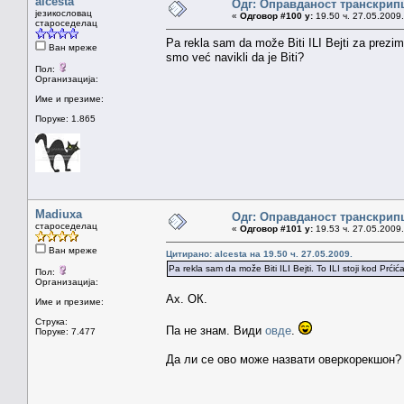
alcesta
Одг: Оправданост транскрип
језикословац
«
Одговор #100 у:
19.50 ч. 27.05.2009.
староседелац
Pa rekla sam da može Biti ILI Bejti za prezime
Ван мреже
smo već navikli da je Biti?
Пол:
Организација:
Име и презиме:
Поруке: 1.865
Madiuxa
Одг: Оправданост транскрип
староседелац
«
Одговор #101 у:
19.53 ч. 27.05.2009.
Ван мреже
Цитирано: alcesta на 19.50 ч. 27.05.2009.
Pa rekla sam da može Biti ILI Bejti. To ILI stoji kod Prćić
Пол:
Организација:
Ах. ОК.
Име и презиме:
Струка:
Па не знам. Види
овде
.
Поруке: 7.477
Да ли се ово може назвати оверкорекшон