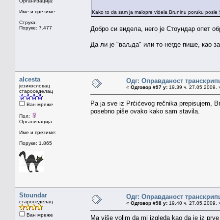
Организација:
Име и презиме:
Kako to da sam ja malopre videla Bruninu poruku posle 
Струка:
Поруке: 7.477
Добро си видела, него је Стоундар опет об
Да ли је "ваљда" или то негде пише, као з
alcesta
Одг: Оправданост транскрип
језикословац
«
Одговор #97 у:
19.39 ч. 27.05.2009. 
староседелац
Pa ja sve iz Prćićevog rečnika prepisujem, Br
Ван мреже
posebno piše ovako kako sam stavila.
Пол:
Организација:
Име и презиме:
Поруке: 1.865
Stoundar
Одг: Оправданост транскрип
староседелац
«
Одговор #98 у:
19.40 ч. 27.05.2009. 
Ван мреже
Ma više volim da mi izgleda kao da je iz prve