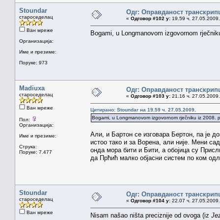
Stoundar
Одг: Оправданост транскрип
староседелац
«
Одговор #102 у:
19.59 ч. 27.05.2009.
Ван мреже
Bogami, u Longmanovom izgovornom rječniku iz
Организација:
Име и презиме:
Поруке: 973
Madiuxa
Одг: Оправданост транскрип
староседелац
«
Одговор #103 у:
21.16 ч. 27.05.2009.
Ван мреже
Цитирано: Stoundar на 19.59 ч. 27.05.2009.
Bogami, u Longmanovom izgovornom rječniku iz 2008. piše
Пол:
Организација:
Али, и Бартон се изговара Бертон, па је 
Име и презиме:
истоо тако и за Ворена, али није. Мени сад
Струка:
онда мора бити и Бити, а обојица су Присл
Поруке: 7.477
да Прћић малко објасни систем по ком одл
Stoundar
Одг: Оправданост транскрип
староседелац
«
Одговор #104 у:
22.07 ч. 27.05.2009.
Ван мреже
Nisam našao ništa preciznije od ovoga (iz
Je