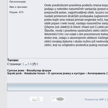
Организација:
Ovde predloženim pravilima podležu imena koja će 
Име и презиме:
javljaju u nekoliko nasumičnih varijacija (poput
Поруке: 973
preporučiti jedan, najprihvatljiviji oblik. Izuzeci
nastali primenom drukčijih postupaka (uglavnom p
preko kojih smo nekad primali engleske reči), ka
oblik pojavi i neki noviji, nastaju nasumične vari
Džejms
(od J
) ili
Klerk
i
Klark
(od C
) p
AMES
LARK
Štaviše, noviji i pravilima saobraženi oblici obi
W
i svi ostali s tim prezimenom treb
ASHINGTON
dobio ime, ostaju s ukorenjenim oblikom
Vašing
oblici novijeg datuma i otuda nužno još nedovolj
oblici, koji su očigledno posledica pukog neznanj
Тагови:
Странице:
1
...
5
6
[
7
]
8
Српски језик - Вокабулар форум
Srpski jezik - Vokabular forum
>
О српском језику и култури
>
Антиправила
(
Powered by SMF 1.