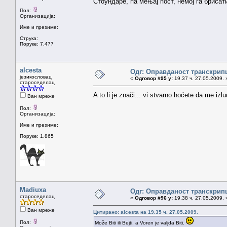
Стоундаре, па мењај пост, немој га брисати
Пол:
Организација:
Име и презиме:
Струка:
Поруке: 7.477
alcesta
Одг: Оправданост транскрип
језикословац
«
Одговор #95 у:
19.37 ч. 27.05.2009. 
староседелац
A to li je znači... vi stvarno hoćete da me izlu
Ван мреже
Пол:
Организација:
Име и презиме:
Поруке: 1.865
Madiuxa
Одг: Оправданост транскрип
староседелац
«
Одговор #96 у:
19.38 ч. 27.05.2009. 
Ван мреже
Цитирано: alcesta на 19.35 ч. 27.05.2009.
Пол:
Može Biti ili Bejti, a Voren je valjda Biti.