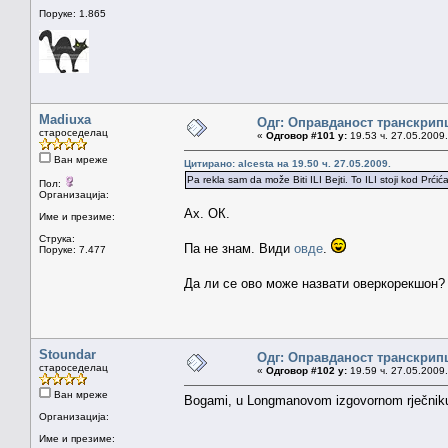
Поруке: 1.865
Madiuxa
Одг: Оправданост транскрип
староседелац
«
Одговор #101 у:
19.53 ч. 27.05.2009.
Ван мреже
Цитирано: alcesta на 19.50 ч. 27.05.2009.
Pa rekla sam da može Biti ILI Bejti. To ILI stoji kod Prćić
Пол:
Организација:
Ах. ОК.
Име и презиме:
Струка:
Па не знам. Види
овде
.
Поруке: 7.477
Да ли се ово може назвати оверкорекшон
Stoundar
Одг: Оправданост транскрип
староседелац
«
Одговор #102 у:
19.59 ч. 27.05.2009.
Ван мреже
Bogami, u Longmanovom izgovornom rječniku iz
Организација:
Име и презиме: