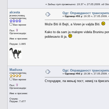
«
Задњи пут промењено: 19.37 ч. 27.05.2009. од St
alcesta
Одг: Оправданост транскрип
језикословац
«
Одговор #93 у:
19.35 ч. 27.05.2009. 
староседелац
Može Biti ili Bejti, a Voren je valjda Biti.
Ван мреже
Пол:
Kako to da sam ja malopre videla Bruninu po
Организација:
poblesavio ili ja.
Име и презиме:
Поруке: 1.865
Madiuxa
Одг: Оправданост транскрип
староседелац
«
Одговор #94 у:
19.36 ч. 27.05.2009. 
Ван мреже
Стоундаре, па мењај пост, немој га брисати
Пол:
Организација:
Име и презиме:
Струка:
Поруке: 7.477