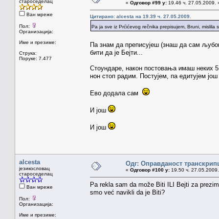
староседелац
«
Одговор #99 у:
19.46 ч. 27.05.2009. 
Ван мреже
Цитирано: alcesta на 19.39 ч. 27.05.2009.
Пол:
Pa ja sve iz Prćićevog rečnika prepisujem, Bruni, mislila 
Организација:
Име и презиме:
Па знам да преписујеш (знаш да сам љуб
бити да је Бејти...
Струка:
Поруке: 7.477
Стоундаре, након постовања имаш неких 5 
нон стоп радим. Постујем, па едитујем још 
Ево додала сам
И још
И још
alcesta
Одг: Оправданост транскрип
језикословац
«
Одговор #100 у:
19.50 ч. 27.05.2009.
староседелац
Pa rekla sam da može Biti ILI Bejti za prezime
Ван мреже
smo već navikli da je Biti?
Пол:
Организација:
Име и презиме: