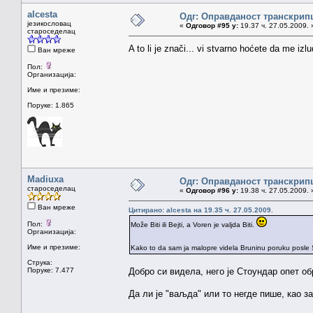
alcesta
Одг: Оправданост транскрип
језикословац
«
Одговор #95 у:
19.37 ч. 27.05.2009. 
староседелац
A to li je znači... vi stvarno hoćete da me izlu
Ван мреже
Пол:
Организација:
Име и презиме:
Поруке: 1.865
Madiuxa
Одг: Оправданост транскрип
староседелац
«
Одговор #96 у:
19.38 ч. 27.05.2009. 
Ван мреже
Цитирано: alcesta на 19.35 ч. 27.05.2009.
Пол:
Može Biti ili Bejti, a Voren je valjda Biti.
Организација:
Име и презиме:
Kako to da sam ja malopre videla Bruninu poruku posle 
Струка:
Поруке: 7.477
Добро си видела, него је Стоундар опет об
Да ли је "ваљда" или то негде пише, као з