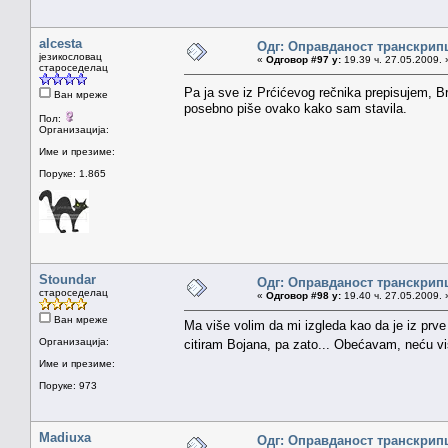
alcesta
Одг: Оправданост транскрип
језикословац
«
Одговор #97 у:
19.39 ч. 27.05.2009. 
староседелац
Pa ja sve iz Prćićevog rečnika prepisujem, Br
Ван мреже
posebno piše ovako kako sam stavila.
Пол:
Организација:
Име и презиме:
Поруке: 1.865
Stoundar
Одг: Оправданост транскрип
староседелац
«
Одговор #98 у:
19.40 ч. 27.05.2009. 
Ван мреже
Ma više volim da mi izgleda kao da je iz prve
Организација:
citiram Bojana, pa zato... Obećavam, neću 
Име и презиме:
Поруке: 973
Madiuxa
Одг: Оправданост транскрип