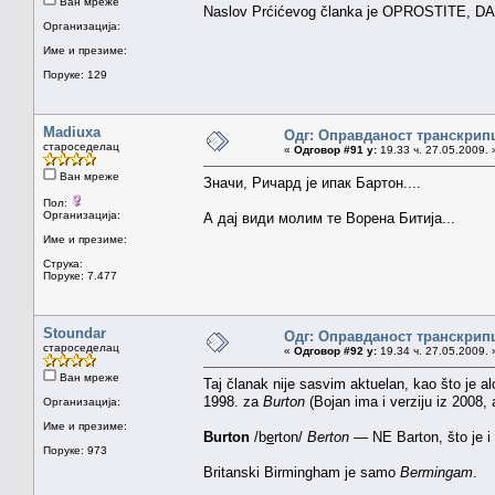
Ван мреже
Naslov Prćićevog članka je OPROSTITE, DA
Организација:
Име и презиме:
Поруке: 129
Madiuxa
Одг: Оправданост транскрип
староседелац
«
Одговор #91 у:
19.33 ч. 27.05.2009. 
Ван мреже
Значи, Ричард је ипак Бартон....
Пол:
Организација:
А дај види молим те Ворена Битија...
Име и презиме:
Струка:
Поруке: 7.477
Stoundar
Одг: Оправданост транскрип
староседелац
«
Одговор #92 у:
19.34 ч. 27.05.2009. 
Ван мреже
Taj članak nije sasvim aktuelan, kao što je 
1998. za
Burton
(Bojan ima i verziju iz 2008, 
Организација:
Име и презиме:
Burton
/b
e
rton/
Berton
— NE Barton, što je i 
Поруке: 973
Britanski Birmingham je samo
Bermingam
.