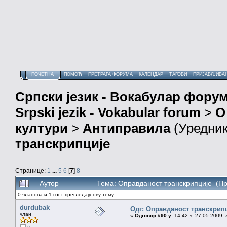
ПОЧЕТНА
ПОМОЋ
ПРЕТРАГА ФОРУМА
КАЛЕНДАР
ТАГОВИ
ПРИЈАВЉИВА
Српски језик - Вокабулар фору
Srpski jezik - Vokabular forum
>
О
култури
>
Антиправила
(Уредни
транскрипције
Странице:
1
...
5
6
[
7
]
8
Аутор
Тема: Оправданост транскрипције (Пр
0 чланова и 1 гост прегледају ову тему.
durdubak
Одг: Оправданост транскрип
члан
«
Одговор #90 у:
14.42 ч. 27.05.2009. 