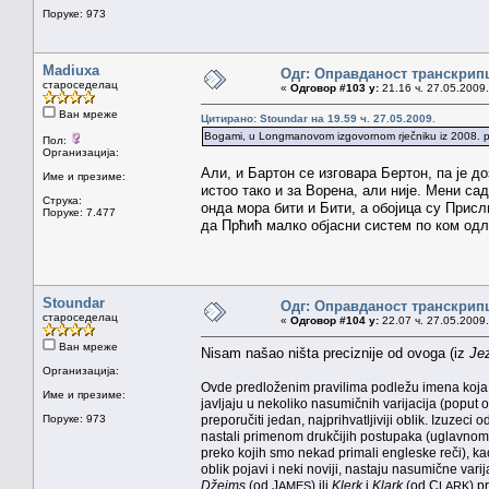
Поруке: 973
Madiuxa
Одг: Оправданост транскрип
староседелац
«
Одговор #103 у:
21.16 ч. 27.05.2009.
Ван мреже
Цитирано: Stoundar на 19.59 ч. 27.05.2009.
Bogami, u Longmanovom izgovornom rječniku iz 2008. piše
Пол:
Организација:
Али, и Бартон се изговара Бертон, па је 
Име и презиме:
истоо тако и за Ворена, али није. Мени сад
Струка:
онда мора бити и Бити, а обојица су Присл
Поруке: 7.477
да Прћић малко објасни систем по ком одл
Stoundar
Одг: Оправданост транскрип
староседелац
«
Одговор #104 у:
22.07 ч. 27.05.2009.
Ван мреже
Nisam našao ništa preciznije od ovoga (iz
Je
Организација:
Ovde predloženim pravilima podležu imena koja će 
Име и презиме:
javljaju u nekoliko nasumičnih varijacija (poput
Поруке: 973
preporučiti jedan, najprihvatljiviji oblik. Izuzeci
nastali primenom drukčijih postupaka (uglavnom p
preko kojih smo nekad primali engleske reči), ka
oblik pojavi i neki noviji, nastaju nasumične vari
Džejms
(od J
) ili
Klerk
i
Klark
(od C
) p
AMES
LARK