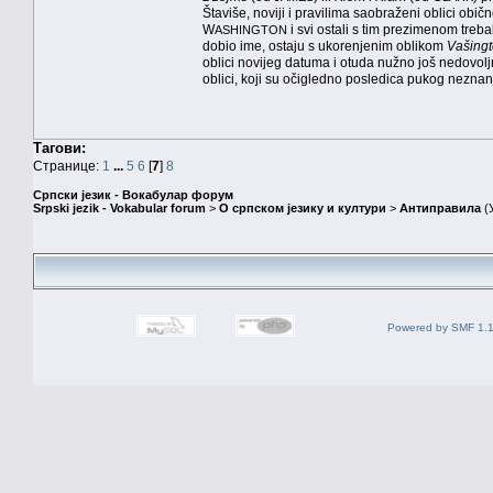
Štaviše, noviji i pravilima saobraženi oblici obi
W
i svi ostali s tim prezimenom treb
ASHINGTON
dobio ime, ostaju s ukorenjenim oblikom
Vašing
oblici novijeg datuma i otuda nužno još nedovolj
oblici, koji su očigledno posledica pukog neznanj
Тагови:
Странице:
1
...
5
6
[
7
]
8
Српски језик - Вокабулар форум
Srpski jezik - Vokabular forum
>
О српском језику и култури
>
Антиправила
(
Powered by SMF 1.