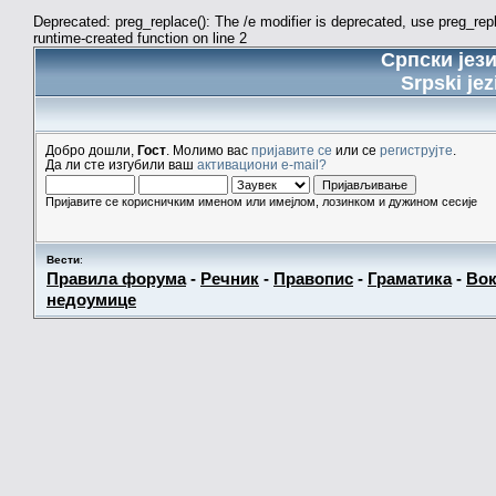
Deprecated: preg_replace(): The /e modifier is deprecated, use preg_re
runtime-created function on line 2
Српски јез
Srpski jez
Добро дошли,
Гост
. Молимо вас
пријавите се
или се
региструјте
.
Да ли сте изгубили ваш
активациони e-mail?
Пријавите се корисничким именом или имејлом, лозинком и дужином сесије
Вести
:
Правила форума
-
Речник
-
Правопис
-
Граматика
-
Вок
недоумице