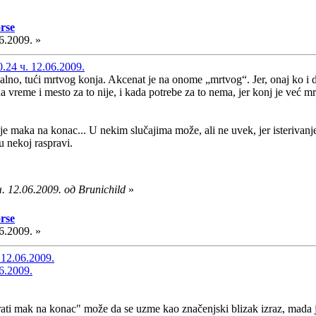
rse
6.2009. »
24 ч. 12.06.2009.
lno, tući mrtvog konja. Akcenat je na onome „mrtvog“. Jer, onaj ko i da
da vreme i mesto za to nije, i kada potrebe za to nema, jer konj je već mr
je maka na konac... U nekim slučajima može, ali ne uvek, jer isterivanje
u nekoj raspravi.
 12.06.2009. од Brunichild
»
rse
6.2009. »
 12.06.2009.
6.2009.
rati mak na konac" može da se uzme kao značenjski blizak izraz, mada je