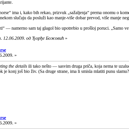
rijante.
horse“ ima i, kako bih rekao, prizvuk „sažaljenja“ prema onomu o kome s
u nekom slučaju da posluži kao manje-više dobar prevod, više manje nego
i“ — namerno sam taj glagol bio upotrebio u prošloj poruci. „Samo vergla
ч. 12.06.2009. од Ђорђе Божовић
»
rse
6.2009. »
ting the details
ili tako nešto — sasvim druga priča, koja nema te uza
 je konj još bio živ. (Sa druge strane, ima li smisla mlatiti punu slam
rse
6.2009. »