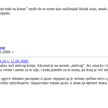
rati mak na konac" može da se uzme kao značenjski blizak izraz, mada je
rijante.
rse
6.2009. »
24 ч. 12.06.2009.
lno, tući mrtvog konja. Akcenat je na onome „mrtvog“. Jer, onaj ko i da
da vreme i mesto za to nije, i kada potrebe za to nema, jer konj je već mr
ле друге обимне расправе и даље тврдим да је лепше
срећан
него
с
а нећу преубедити, тврдоглаво терам даље, а знам да мртвог коња