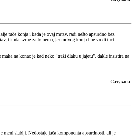
lje tuče konja i kada je ovaj mrtav, radi nešto apsurdno bez
tav, i kada svrhe za to nema, jer mrtvog konja i ne vredi tući.
 maka na konac je kad neko "traži dlaku u jajetu", dakle insistira na
Сачувана
 meni slabiji. Nedostaje jača komponenta apsurdnosti, ali je