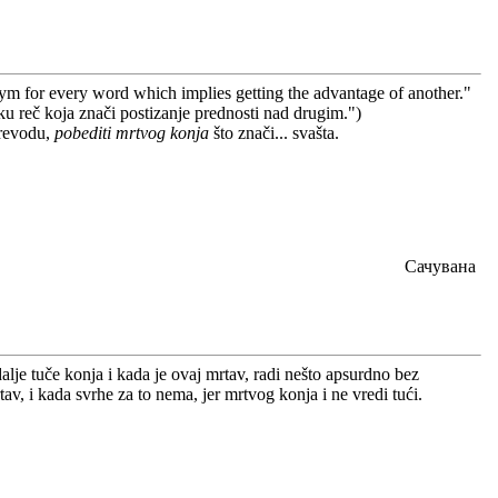
 for every word which implies getting the advantage of another."
u reč koja znači postizanje prednosti nad drugim.")
prevodu,
pobediti mrtvog konja
što znači... svašta.
Сачувана
lje tuče konja i kada je ovaj mrtav, radi nešto apsurdno bez
tav, i kada svrhe za to nema, jer mrtvog konja i ne vredi tući.