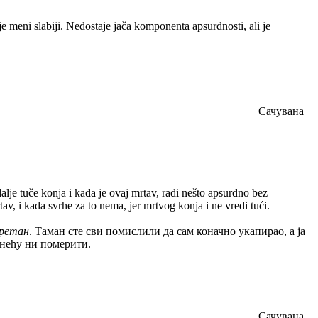
 meni slabiji. Nedostaje jača komponenta apsurdnosti, ali je
Сачувана
lje tuče konja i kada je ovaj mrtav, radi nešto apsurdno bez
tav, i kada svrhe za to nema, jer mrtvog konja i ne vredi tući.
ретан
. Таман сте сви помислили да сам коначно укапирао, а ја
 нећу ни померити.
Сачувана