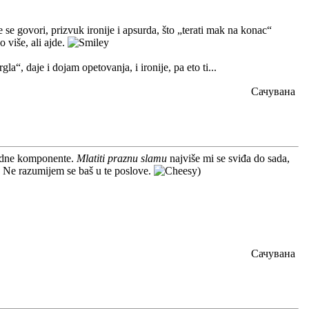
e govori, prizvuk ironije i apsurda, što „terati mak na konac“
 više, ali ajde.
“, daje i dojam opetovanja, i ironije, pa eto ti...
Сачувана
ludne komponente.
Mlatiti praznu slamu
najviše mi se sviđa do sada,
u? Ne razumijem se baš u te poslove.
)
Сачувана