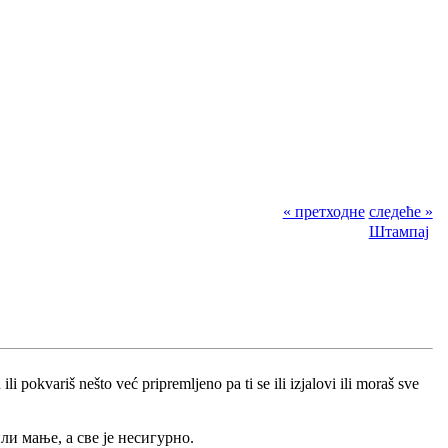
« претходне
следеће »
Штампај
ili pokvariš nešto već pripremljeno pa ti se ili izjalovi ili moraš sve
и мање, а све је несигурно.