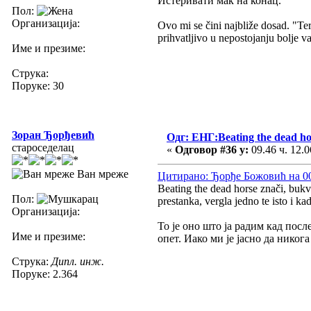
Истеривати мак на конац.
Пол:
Организација:
Ovo mi se čini najbliže dosad. "Te
prihvatljivo u nepostojanju bolje va
Име и презиме:
Струка:
Поруке: 30
Зоран Ђорђевић
Одг: ЕНГ:Beating the dead ho
староседелац
«
Одговор #36 у:
09.46 ч. 12.0
Ван мреже
Цитирано: Ђорђе Божовић на 00.
Beating the dead horse znači, bukva
Пол:
prestanka, vergla jedno te isto i ka
Организација:
То је оно што ја радим кад пос
Име и презиме:
опет. Иако ми је јасно да никог
Струка:
Дипл. инж.
Поруке: 2.364