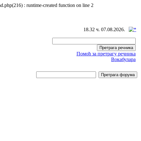
d.php(216) : runtime-created function on line 2
18.32 ч. 07.08.2026.
Помоћ за претрагу речника
Вокабулара