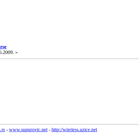
rse
6.2009. »
.rs
-
www.supurovic.net
-
http://wireless.uzice.net