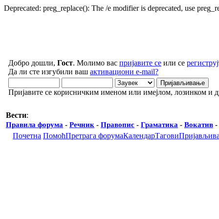
Deprecated: preg_replace(): The /e modifier is deprecated, use preg_
Добро дошли,
Гост
. Молимо вас
пријавите се
или се
региструј
Да ли сте изгубили ваш
активациони e-mail?
Пријавите се корисничким именом или имејлом, лозинком и 
Вести
:
Правила форума
-
Речник
-
Правопис
-
Граматика
-
Вокатив
Почетна
Помоћ
Претрага форума
Календар
Тагови
Пријављив