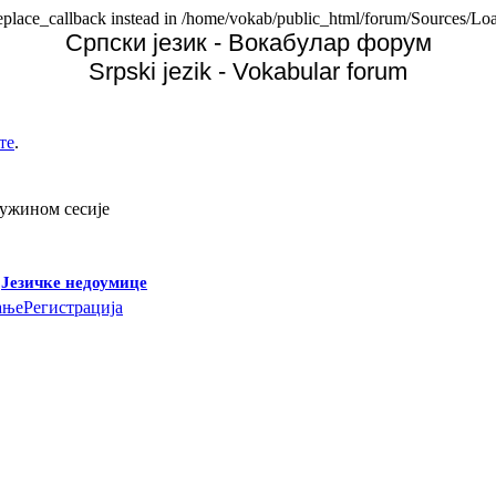
replace_callback instead in /home/vokab/public_html/forum/Sources/Loa
Српски језик - Вокабулар форум
Srpski jezik - Vokabular forum
те
.
дужином сесије
-
Језичке недоумице
ање
Регистрација