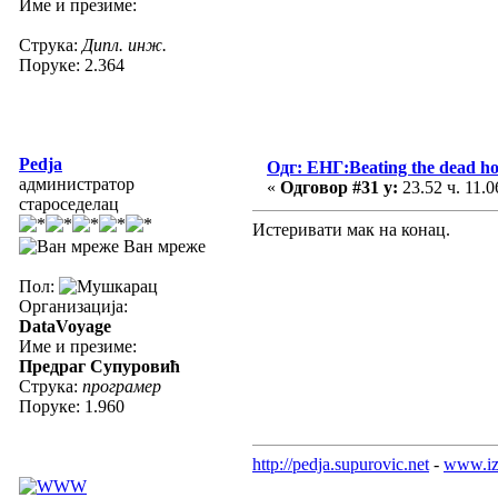
Име и презиме:
Струка:
Дипл. инж.
Поруке: 2.364
Pedja
Одг: ЕНГ:Beating the dead ho
администратор
«
Одговор #31 у:
23.52 ч. 11.0
староседелац
Истеривати мак на конац.
Ван мреже
Пол:
Организација:
DataVoyage
Име и презиме:
Предраг Супуровић
Струка:
програмер
Поруке: 1.960
http://pedja.supurovic.net
-
www.iz