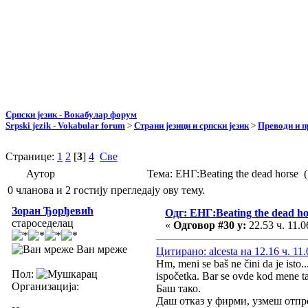
Српски језик - Вокабулар форум
Srpski jezik - Vokabular forum
>
Страни језици и српски језик
>
Преводи и 
Странице:
1
2
[
3
]
4
Све
Аутор
Тема: ЕНГ:Beating the dead horse
0 чланова и 2 гостију прегледају ову тему.
Зоран Ђорђевић
Одг: ЕНГ:Beating the dead ho
староседелац
«
Одговор #30 у:
22.53 ч. 11.0
Ван мреже
Цитирано: alcesta на 12.16 ч. 11.
Hm, meni se baš ne čini da je isto..
Пол:
ispočetka. Bar se ovde kod mene ta
Организација:
Баш тако.
Даш отказ у фирми, узмеш отпре