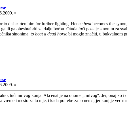
rse
6.2009. »
or to dishearten him for further fighting. Hence
beat
becomes the synonym
 ga ili ga obeshrabriti za dalju borbu. Otuda
tući
postaje sinonim za svak
rečnika sinonima,
to beat a dead horse
bi moglo značiti, u bukvalnom 
rse
6.2009. »
lno, tući mrtvog konja. Akcenat je na onome „mrtvog“. Jer, onaj ko i da
da vreme i mesto za to nije, i kada potrebe za to nema, jer konj je već mr