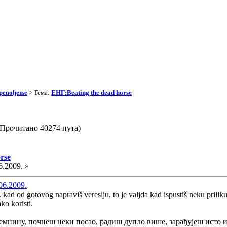
превођење
> Тема:
ЕНГ:Beating the dead horse
 (Прочитано 40274 пута)
rse
6.2009. »
06.2009.
. kad od gotovog napraviš veresiju, to je valjda kad ispustiš neku priliku 
ko koristi.
мнину, почнеш неки посао, радиш дупло више, зарађујеш исто ил