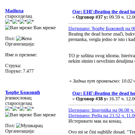
Madiuxa
Одг: ЕНГ:Beating the dead ho
староседелац
«
Одговор #37 у:
09.59 ч. 12.0
Ван мреже
Цитирано: Ђорђе Божовић на 00.
Beating the dead horse znači, bukva
Пол:
prestanka, vergla jedno te isto i ka
Организација:
Име и презиме:
TO je suština ovog idioma. Isteriva
nekim sitnim i nevežnim detaljima 
Струка:
Поруке: 7.477
«
Задњи пут промењено: 10.02 ч.
Ђорђе Божовић
Одг: ЕНГ:Beating the dead ho
језикословац
«
Одговор #38 у:
16.37 ч. 12.0
староседелац
Цитирано: lingvistika на 06.08 ч.
Ван мреже
Цитирано: Pedja на 23.52 ч. 11.0
Истеривати мак на конац.
Пол:
Организација:
Ovo mi se čini najbliže dosad. "Te