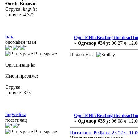
Đorđe Božović
Струка:
lingvist
Поруке: 4.322
b.n.
Одг: ЕНГ:Beating the dead ho
одомаћен члан
«
Одговор #34 у:
00.27 ч. 12.0
Ван мреже
Надахнуто.
Организација:
Име и презиме:
Струка:
Поруке: 373
lingvistika
Одг: ЕНГ:Beating the dead ho
посетилац
«
Одговор #35 у:
06.08 ч. 12.0
Ван мреже
Цитирано: Pedja на 23.52 ч. 11.0