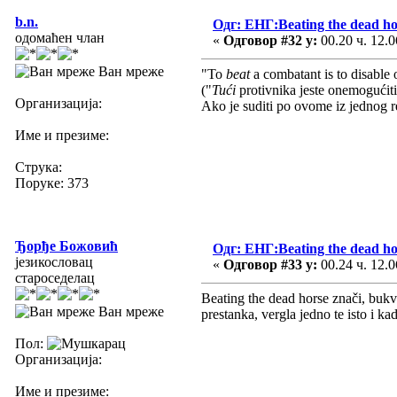
b.n.
Одг: ЕНГ:Beating the dead ho
одомаћен члан
«
Одговор #32 у:
00.20 ч. 12.0
Ван мреже
"To
beat
a combatant is to disable 
("
Tući
protivnika jeste onemogućiti
Организација:
Ako je suditi po ovome iz jednog 
Име и презиме:
Струка:
Поруке: 373
Ђорђе Божовић
Одг: ЕНГ:Beating the dead ho
језикословац
«
Одговор #33 у:
00.24 ч. 12.0
староседелац
Beating the dead horse znači, bukva
Ван мреже
prestanka, vergla jedno te isto i ka
Пол:
Организација:
Име и презиме: