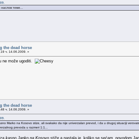
09.
 наслов теме...
g the dead horse
19 ч. 14.06.2009. »
tu ne može ugoditi.
g the dead horse
48 ч. 14.06.2009. »
09.
asno Marko na Kosovo stize, ali svakako da nije univerzalan prevod, i da u drugoj situaciji verov
iverzalnog prevoda u razmeri 1:1...
raza
kasno Janko na Kosovo stiže
a nastala je, koliko se sećam, povodom Jan