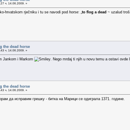
27 ч. 14.06.2009. »
o-hrvatskom rječniku i tu se navodi pod
horse
: „
to flog a dead
~ uzalud troši
g the dead horse
43 ч. 14.06.2009. »
tim Jankom i Markom
. Nego mrdaj ti njih u novu temu a ostavi ovde
g the dead horse
43 ч. 14.06.2009. »
орам да исправим грешку - битка на Марици се одиграла 1371. године.