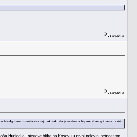
Сачувана
Сачувана
atno bi odgovarao mozda vise taj mak, tako da ja mislim da bi prevod ovog idioma zavisio
oša Hunjadija i
njegove
bitke na Kosovu u prvoj polovini petnaestog