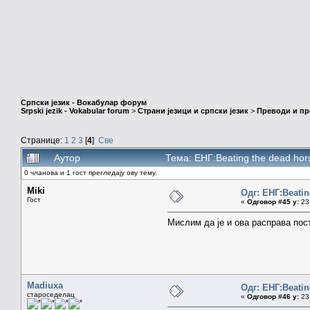
Српски језик - Вокабулар форум
Srpski jezik - Vokabular forum
>
Страни језици и српски језик
>
Преводи и п
Странице:
1
2
3
[
4
]
Све
Аутор
Тема: ЕНГ:Beating the dead ho
0 чланова и 1 гост прегледају ову тему.
Miki
Одг: ЕНГ:Beatin
Гост
«
Одговор #45 у:
23.
Мислим да је и ова расправа пос
Madiuxa
Одг: ЕНГ:Beatin
староседелац
«
Одговор #46 у:
23.