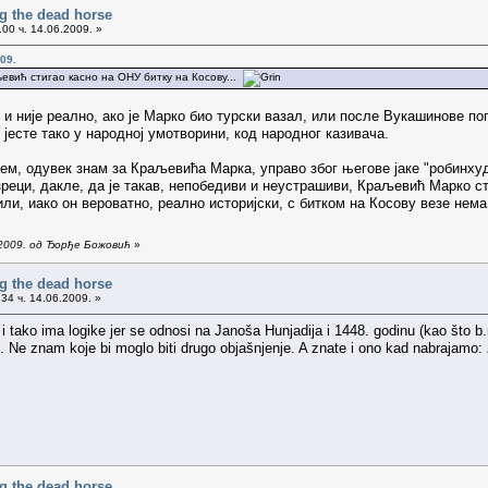
g the dead horse
00 ч. 14.06.2009. »
09.
евић стигао касно на ОНУ битку на Косову...
и и није реално, ако је Марко био турски вазал, или после Вукашинове по
ли јесте тако у народној умотворини, код народног казивача.
ујем, одувек знам за Краљевића Марка, управо због његове јаке "робинхуд
зреци, дакле, да је такав, непобедиви и неустрашиви, Краљевић Марко ст
убили, иако он вероватно, реално историјски, с битком на Косову везе нема
.2009. од Ђорђе Божовић
»
g the dead horse
34 ч. 14.06.2009. »
 i tako ima logike jer se odnosi na Janoša Hunjadija i 1448. godinu (kao što b
iji. Ne znam koje bi moglo biti drugo objašnjenje. A znate i ono kad nabrajamo:
g the dead horse