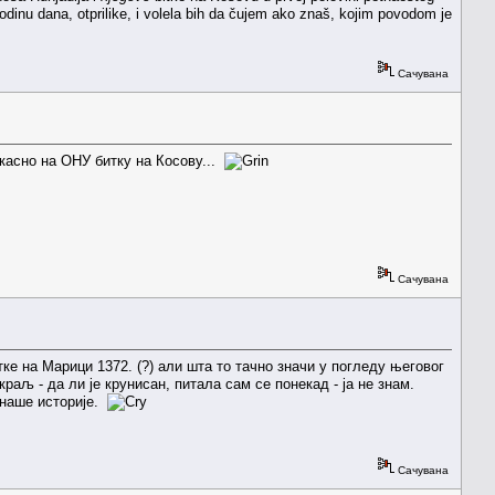
dinu dana, otprilike, i volela bih da čujem ako znaš, kojim povodom je
Сачувана
 касно на ОНУ битку на Косову...
Сачувана
тке на Марици 1372. (?) али шта то тачно значи у погледу његовог
раљ - да ли је крунисан, питала сам се понекад - ја не знам.
 наше историје.
Сачувана