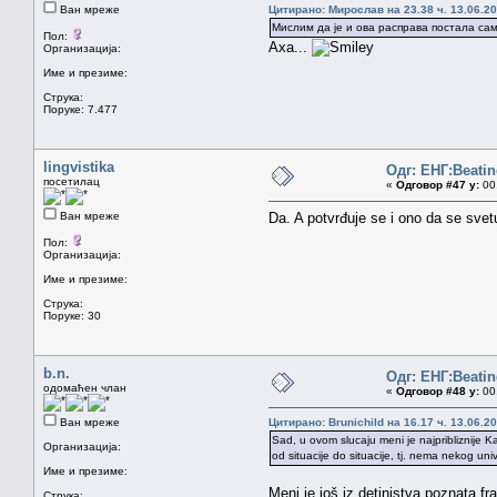
Ван мреже
Цитирано: Мирослав на 23.38 ч. 13.06.20
Мислим да је и ова расправа постала сам
Пол:
Аха...
Организација:
Име и презиме:
Струка:
Поруке: 7.477
lingvistika
Одг: ЕНГ:Beatin
посетилац
«
Одговор #47 у:
00.
Ван мреже
Da. A potvrđuje se i ono da se sve
Пол:
Организација:
Име и презиме:
Струка:
Поруке: 30
b.n.
Одг: ЕНГ:Beatin
одомаћен члан
«
Одговор #48 у:
00.
Ван мреже
Цитирано: Brunichild на 16.17 ч. 13.06.20
Sad, u ovom slucaju meni je najpribliznije K
Организација:
od situacije do situacije, tj. nema nekog un
Име и презиме:
Meni je još iz detinjstva poznata f
Струка: