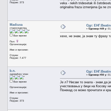
Поруке: 373
veka - nekih tridesetak ili četrdes
originalna fraza izmenjena (ja ne z
Madiuxa
Одг: ЕНГ:Beatin
староседелац
«
Одговор #49 у:
01.
Ван мреже
хехе, не знам, ја знам ту фразу 
Пол:
Организација:
Име и презиме:
Струка:
Поруке: 7.477
b.n.
Одг: ЕНГ:Beatin
одомаћен члан
«
Одговор #50 у:
01.
Ван мреже
Је л? Нисам то знала - знам да ј
учествовања у бици на Косову нис
Организација:
Понекад се може прочитати и кра
Име и презиме:
Струка:
Поруке: 373