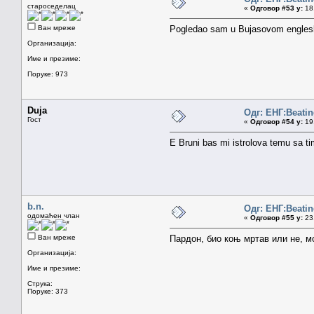
староседелац
«
Одговор #53 у:
18.
Ван мреже
Pogledao sam u Bujasovom englesk
Организација:
Име и презиме:
Поруке: 973
Duja
Одг: ЕНГ:Beatin
Гост
«
Одговор #54 у:
19.
E Bruni bas mi istrolova temu sa 
b.n.
Одг: ЕНГ:Beatin
одомаћен члан
«
Одговор #55 у:
23.
Ван мреже
Пардон, био коњ мртав или не, м
Организација:
Име и презиме:
Струка:
Поруке: 373