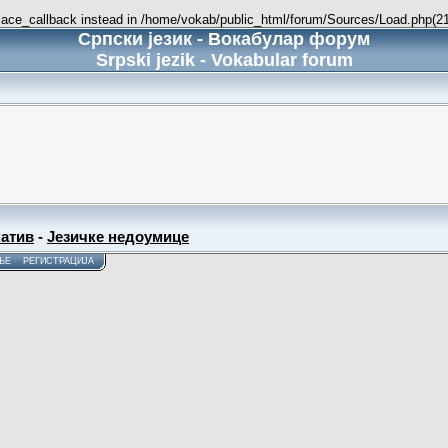
place_callback instead in /home/vokab/public_html/forum/Sources/Load.php(216
Српски језик - Вокабулар форум
Srpski jezik - Vokabular forum
атив
-
Језичке недоумице
ЊЕ
РЕГИСТРАЦИЈА