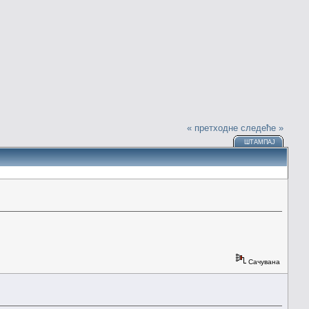
« претходне
следеће »
ШТАМПАЈ
Сачувана