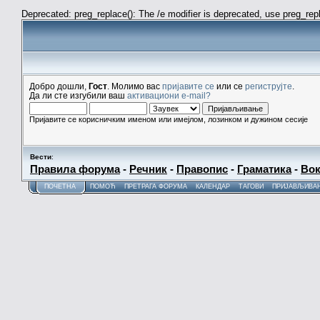
Deprecated: preg_replace(): The /e modifier is deprecated, use preg_re
Добро дошли,
Гост
. Молимо вас
пријавите се
или се
региструјте
.
Да ли сте изгубили ваш
активациони e-mail?
Пријавите се корисничким именом или имејлом, лозинком и дужином сесије
Вести
:
Правила форума
-
Речник
-
Правопис
-
Граматика
-
Вок
ПОЧЕТНА
ПОМОЋ
ПРЕТРАГА ФОРУМА
КАЛЕНДАР
ТАГОВИ
ПРИЈАВЉИВА