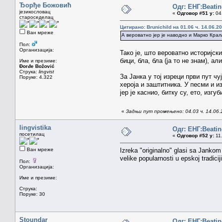
Ђорђе Божовић
Одг: ЕНГ:Beatin
језикословац
«
Одговор #51 у:
04.
староседелац
Цитирано: Brunichild на 01.06 ч. 14.06.20
Ван мреже
А вероватно јер је наводно и Марко Краљ
Пол:
Организација:
Тако је, што вероватно историјск
бици, бла, бла (ја то не знам), а
Име и презиме:
Đorđe Božović
Струка:
lingvist
За Јанка у тој изреци први пут ч
Поруке: 4.322
хероја и заштитника. У песми и и
јер је каснио, битку су, ето, изг
«
Задњи пут промењено: 04.03 ч. 14.06
lingvistika
Одг: ЕНГ:Beatin
посетилац
«
Одговор #52 у:
11.
Ван мреже
Izreka "originalno" glasi sa Jankom
velike popularnosti u epskoj tradic
Пол:
Организација:
Име и презиме:
Струка:
Поруке: 30
Stoundar
Одг: ЕНГ:Beatin