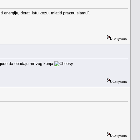
ti energiju, derati istu kozu, mlatiti praznu slamu“.
Сачувана
 ljude da obadaju mrtvog konja
Сачувана
Сачувана