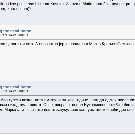
etak godine posle
one
bitke na Kosovu. Za ovo o Marku sam čula prvi put pre go
nam, zato i pitam)?
g the dead horse
06 ч. 14.06.2009. »
тако целога живота. А вероватно јер је наводно и Марко Краљевић стигао
g the dead horse
22 ч. 14.06.2009. »
е био турски вазал, не знам тачно од које године - ваљда одмах после би
ам никад чула ништа. Он је, заправо, после Вукашинове погибије био и к
љ Марко али - све тако нешто закукуљено као, уосталом и већи део све