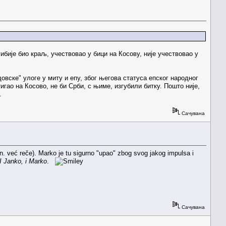
гибије био краљ, учествовао у бици на Косову, није учествовао у
овске" улоге у миту и епу, због његова статуса епског народног
игао на Косово, не би Срби, с њиме, изгубили битку. Пошто није,
.
Сачувана
.n. već reče). Marko je tu sigurno "upao" zbog svog jakog impulsa i
I Janko, i Marko
.
Сачувана