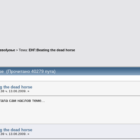
ревођење
> Тема:
ЕНГ:Beating the dead horse
rse (Прочитано 40279 пута)
g the dead horse
38 ч. 13.06.2009. »
тала сам наслов теме...
g the dead horse
39 ч. 13.06.2009. »