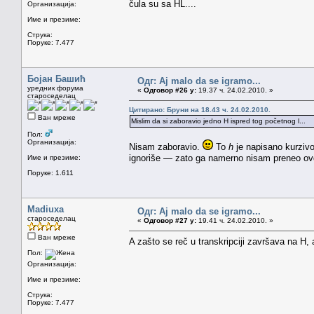
čula su sa HL....
Организација:
Име и презиме:
Струка:
Поруке: 7.477
Бојан Башић
Одг: Aj malo da se igramo...
уредник форума
«
Одговор #26 у:
19.37 ч. 24.02.2010. »
староседелац
Цитирано: Бруни на 18.43 ч. 24.02.2010.
Ван мреже
Mislim da si zaboravio jedno H ispred tog početnog l...
Пол:
Организација:
Nisam zaboravio.
To
h
je napisano kurzivo
ignoriše — zato ga namerno nisam preneo ov
Име и презиме:
Поруке: 1.611
Madiuxa
Одг: Aj malo da se igramo...
староседелац
«
Одговор #27 у:
19.41 ч. 24.02.2010. »
Ван мреже
A zašto se reč u transkripciji završava na H, 
Пол:
Организација:
Име и презиме:
Струка:
Поруке: 7.477