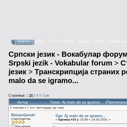
ПОЧЕТНА
ПОМОЋ
ПРЕТРАГА ФОРУМА
КАЛЕНДАР
ТАГОВИ
ПРИЈАВЉИВА
Српски језик - Вокабулар фору
Srpski jezik - Vokabular forum
>
С
језик
>
Транскрипција страних р
malo da se igramo...
Странице:
1
[
2
]
3
4
5
Све
Аутор
Тема: Aj malo da se igramo... (Прочитан
0 чланова и 1 гост прегледају ову тему.
Belopoljanski
Одг: Aj malo da se igramo...
староседелац
«
Одговор #15 у:
15.56 ч. 24.02.2010. »
Ван мреже