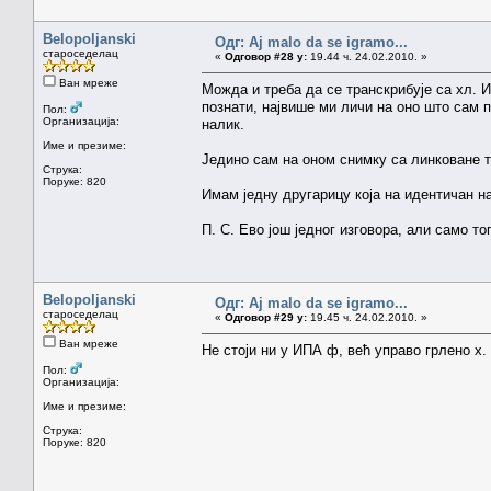
Belopoljanski
Одг: Aj malo da se igramo...
староседелац
«
Одговор #28 у:
19.44 ч. 24.02.2010. »
Ван мреже
Можда и треба да се транскрибује са хл. И
познати, највише ми личи на оно што сам п
Пол:
Организација:
налик.
Име и презиме:
Једино сам на оном снимку са линковане 
Струка:
Поруке: 820
Имам једну другарицу која на идентичан на
П. С. Ево још једног изговора, али само то
Belopoljanski
Одг: Aj malo da se igramo...
староседелац
«
Одговор #29 у:
19.45 ч. 24.02.2010. »
Ван мреже
Не стоји ни у ИПА ф, већ управо грлено х.
Пол:
Организација:
Име и презиме:
Струка:
Поруке: 820