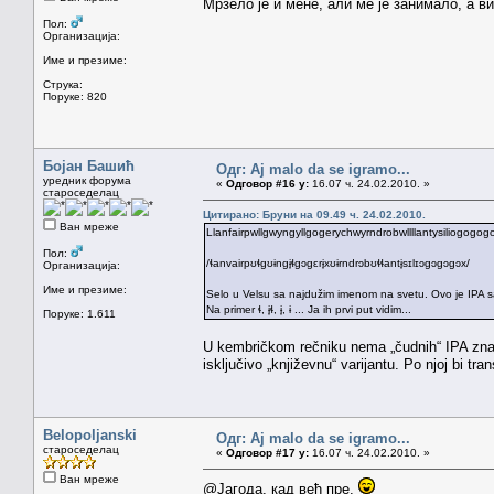
Мрзело је и мене, али ме је занимало, а 
Пол:
Организација:
Име и презиме:
Струка:
Поруке: 820
Бојан Башић
Одг: Aj malo da se igramo...
уредник форума
«
Одговор #16 у:
16.07 ч. 24.02.2010. »
староседелац
Цитирано: Бруни на 09.49 ч. 24.02.2010.
Ван мреже
Llanfairpwllgwyngyllgogerychwyrndrobwllllantysiliogogog
Пол:
/ɬanvairpʊɬgʊɨngɨ̞ɬgɔgɛrɨ̞xʊɨrndrɔbʊɬɬantɨ̞sɪlɪɔgɔgɔgɔx/
Организација:
Име и презиме:
Selo u Velsu sa najdužim imenom na svetu. Ovo je IPA sa p
Na primer ɬ, ɨ̞ɬ, ɨ̞, ɨ ... Ja ih prvi put vidim...
Поруке: 1.611
U kembričkom rečniku nema „čudnih“ IPA znako
isključivo „književnu“ varijantu. Po njoj bi tran
Belopoljanski
Одг: Aj malo da se igramo...
староседелац
«
Одговор #17 у:
16.07 ч. 24.02.2010. »
Ван мреже
@Јагода, кад већ пре.