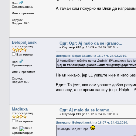
Пол:
Организација:
А таман сам пожурио на Вики да направим
Име и презиме:
Струка:
Поруке: 820
Belopoljanski
Одг: Одг: Aj malo da se igramo...
староседелац
«
Одговор #18 у:
16.09 ч. 24.02.2010. »
Ван мреже
Цитирано: Бојан Башић на 16.07 ч. 24.02.2010.
U kembričkom rečniku nema „čudnih“ IPA znakova kod izgovo
Пол:
njoj bi transkripcija glasila
Lanferpulgvingilgogerihv
Организација:
Име и презиме:
Не би никако, јер LL уопште није л него без
Струка:
Поруке: 820
Едит: То јест, ако сам уопште добро разу
изговору, а не према запису (нпр. Ralph – 
Madiuxa
Одг: Aj malo da se igramo...
староседелац
«
Одговор #19 у:
16.12 ч. 24.02.2010. »
Ван мреже
Цитирано: Belopoljanski на 16.07 ч. 24.02.2010.
Пол:
@Јагода, кад већ пре.
Организација: