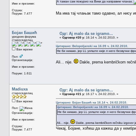
А таман сам пожурио на Вики да направим чланак.
Име и презиме:
Струка:
Ма има тај члањак тамо одавно, ал нису им
Поруке: 7.477
Бојан Башић
Одг: Aj malo da se igramo...
уредник форума
«
Одговор #20 у:
16.14 ч. 24.02.2010. »
староседелац
Цитирано: Belopoljanski на 16.09 ч. 24.02.2010.
Ван мреже
Не би никако, јер LL уопште није л него безвучни фрик
Пол:
Организација:
Ali... nije.
Dakle, prema kembričkom rečniku 
Име и презиме:
Поруке: 1.611
Madiuxa
Одг: Aj malo da se igramo...
староседелац
«
Одговор #21 у:
16.17 ч. 24.02.2010. »
Ван мреже
Цитирано: Бојан Башић на 16.14 ч. 24.02.2010.
Цитирано: Belopoljanski на 16.09 ч. 24.02.2010.
Пол:
Не би никако, јер LL уопште није л него безвучни фри
Организација:
Име и презиме:
Ali... nije.
Dakle, prema kembričkom rečniku izgovor je /
Струка:
Чекај, Бојане, хоћеш да кажеш да у кембр
Поруке: 7.477