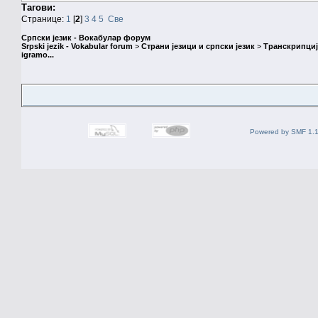
Тагови:
Странице:
1
[
2
]
3
4
5
Све
Српски језик - Вокабулар форум
Srpski jezik - Vokabular forum
>
Страни језици и српски језик
>
Транскрипциј
igramo...
Powered by SMF 1.