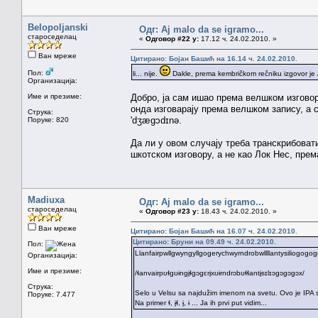
Belopoljanski
Одг: Aj malo da se igramo...
староседелац
«
Одговор #22 у:
17.12 ч. 24.02.2010. »
Ван мреже
Цитирано: Бојан Башић на 16.14 ч. 24.02.2010.
Пол:
li... nije.
Dakle, prema kembričkom rečniku izgovor je /l
Организација:
Име и презиме:
Добро, ја сам ишао према велшком изговору
онда изговарају према велшком запису, а 
Струка:
'dʒæɡɔdɪnə.
Поруке: 820
Да ли у овом случају треба транскрибоват
шкотском изговору, а не као Лок Нес, пре
Madiuxa
Одг: Aj malo da se igramo...
староседелац
«
Одговор #23 у:
18.43 ч. 24.02.2010. »
Ван мреже
Цитирано: Бојан Башић на 16.07 ч. 24.02.2010.
Цитирано: Бруни на 09.49 ч. 24.02.2010.
Пол:
Llanfairpwllgwyngyllgogerychwyrndrobwllllantysiliogogo
Организација:
Име и презиме:
/ɬanvairpʊɬgʊɨngɨ̞ɬgɔgɛrɨ̞xʊɨrndrɔbʊɬɬantɨ̞sɪlɪɔgɔgɔgɔx/
Струка:
Selo u Velsu sa najdužim imenom na svetu. Ovo je IPA sa p
Поруке: 7.477
Na primer ɬ, ɨ̞ɬ, ɨ̞, ɨ ... Ja ih prvi put vidim...