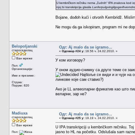
U kembričkom rečniku nema „čudnih“ IPA znakova kod izgovo
njoj bi transkripcija glasila
Lanferpulgvingilgogerihverndr
Bojane, dođoh kući i otvorih Kembridž. Mislim
Ne mogu da ga iskopiram, program mi ne dopušt
Belopoljanski
Одг: Aj malo da se igramo...
староседелац
«
Одговор #24 у:
18.56 ч. 24.02.2010. »
Ван мреже
У ком изговору?
Пол:
Организација:
У оном аудио-снимку са друге теме се заист
Најбоље се види и и чује на он
Име и презиме:
линкове које сам ставио?)
Струка:
Поруке: 820
Ако је LL алвеоларни фрикатив као што пише
веларни, зар не?
Madiuxa
Одг: Aj malo da se igramo...
староседелац
«
Одговор #25 у:
19.19 ч. 24.02.2010. »
Ван мреже
U IPA transkripciji u kembričkom rečniku. Toj
jasno to HL na početku. Odslušala sam razne sn
Пол: