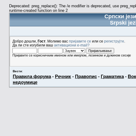
Deprecated: preg_replace(): The /e modifier is deprecated, use preg_re
runtime-created function on line 2
Српски јез
Srpski jez
Добро дошли,
Гост
. Молимо вас
пријавите се
или се
региструјте
.
Да ли сте изгубили ваш
активациони e-mail?
Пријавите се корисничким именом или имејлом, лозинком и дужином сесије
Вести
:
Правила форума
-
Речник
-
Правопис
-
Граматика
-
Вок
недоумице