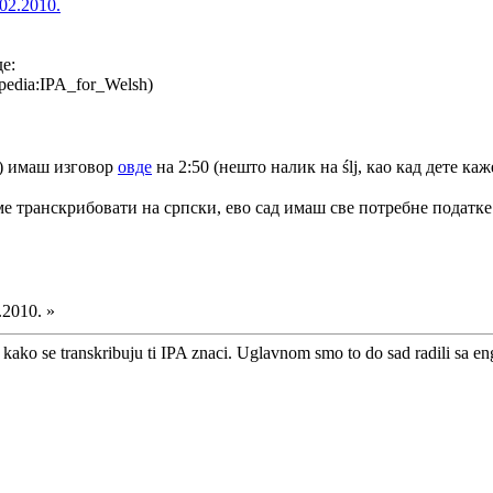
02.2010.
е:
pedia:IPA_for_Welsh)
) имаш изговор
овде
на 2:50 (нешто налик на ślj, као кад дете ка
е транскрибовати на српски, ево сад имаш све потребне податке
.2010. »
 kako se transkribuju ti IPA znaci. Uglavnom smo to do sad radili sa en