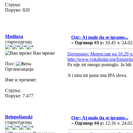
Струка:
Поруке: 820
Madiuxa
Одг: Aj malo da se igramo...
староседелац
«
Одговор #3 у:
10.45 ч. 24.02
Ван мреже
Цитирано: Мирослав на 10.29 ч.
http://www.vokabular.org/forum
Пол:
Pa nije mi mnogo pomoglo. Ja bih 
Организација:
A i nisu mi jasna ona IPA slova.
Име и презиме:
Струка:
Поруке: 7.477
Belopoljanski
Одг: Aj malo da se igramo...
староседелац
«
Одговор #4 у:
12.16 ч. 24.02