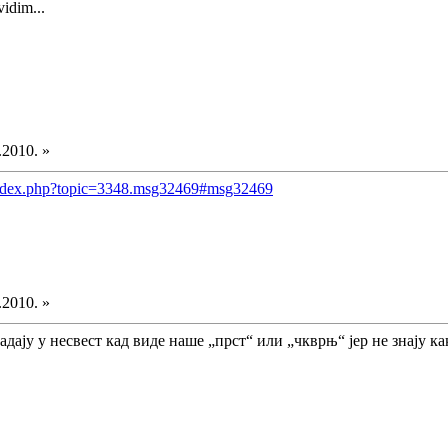
 vidim...
.2010. »
/index.php?topic=3348.msg32469#msg32469
.2010. »
дају у несвест кад виде наше „прст“ или „чкврњ“ јер не знају ка