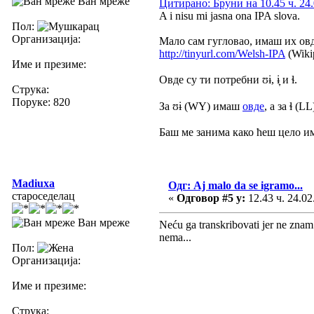
Ван мреже
Цитирано: Бруни на 10.45 ч. 24.
A i nisu mi jasna ona IPA slova.
Пол:
Организација:
Мало сам гугловао, имаш их овд
http://tinyurl.com/Welsh-IPA
(Wiki
Име и презиме:
Овде су ти потребни
ʊɨ
,
ɨ̞
и
ɬ
.
Струка:
Поруке: 820
За
ʊɨ
(WY) имаш
овде
, а за
ɬ
(LL
Баш ме занима како ћеш цело им
Madiuxa
Одг: Aj malo da se igramo...
староседелац
«
Одговор #5 у:
12.43 ч. 24.02
Ван мреже
Neću ga transkribovati jer ne znam
nema...
Пол:
Организација:
Име и презиме:
Струка: