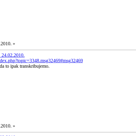
.2010. »
 24.02.2010.
/index.php?topic=3348.msg32469#msg32469
da to ipak transkribujemo.
.2010. »