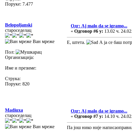
Поруке: 7.477
Belopoljanski
Одг: Aj malo da se igramo...
староседелац
«
Одговор #6 у:
13.02 ч. 24.02
Ван мреже
Е, штета.
А ја се баш потр
Пол:
Организација:
Име и презиме:
Струка:
Поруке: 820
Madiuxa
Одг: Aj malo da se igramo...
староседелац
«
Одговор #7 у:
14.10 ч. 24.02
Ван мреже
Па још нико није написаоправи