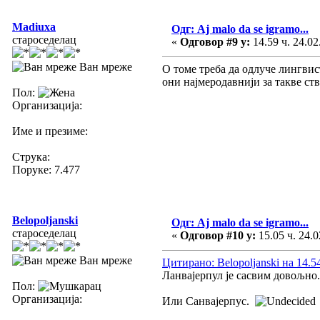
Madiuxa
Одг: Aj malo da se igramo...
староседелац
«
Одговор #9 у:
14.59 ч. 24.02
Ван мреже
О томе треба да одлуче лингвис
они најмеродавнији за такве ств
Пол:
Организација:
Име и презиме:
Струка:
Поруке: 7.477
Belopoljanski
Одг: Aj malo da se igramo...
староседелац
«
Одговор #10 у:
15.05 ч. 24.0
Ван мреже
Цитирано: Belopoljanski на 14.54
Ланвајерпул је сасвим довољно.
Пол:
Организација:
Или Санвајерпус.