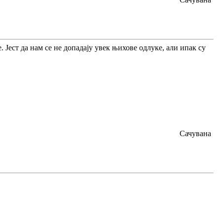
Јест да нам се не допадају увек њихове одлуке, али ипак су
Сачувана