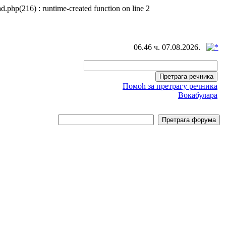
d.php(216) : runtime-created function on line 2
06.46 ч. 07.08.2026.
Помоћ за претрагу речника
Вокабулара