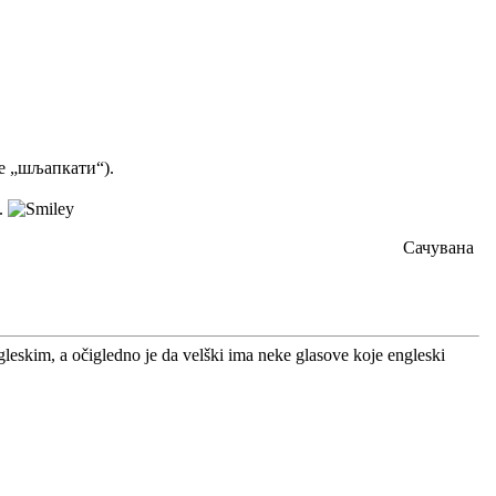
же „шљапкати“).
.
Сачувана
gleskim, a očigledno je da velški ima neke glasove koje engleski