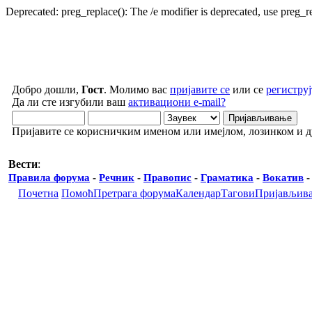
Deprecated: preg_replace(): The /e modifier is deprecated, use preg_
Добро дошли,
Гост
. Молимо вас
пријавите се
или се
региструј
Да ли сте изгубили ваш
активациони e-mail?
Пријавите се корисничким именом или имејлом, лозинком и 
Вести
:
Правила форума
-
Речник
-
Правопис
-
Граматика
-
Вокатив
Почетна
Помоћ
Претрага форума
Календар
Тагови
Пријављив