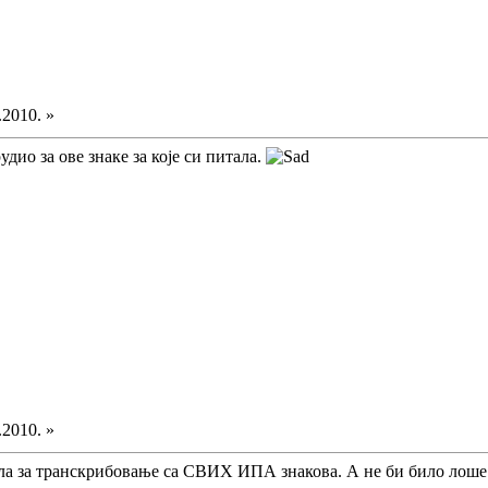
.2010. »
удио за ове знаке за које си питала.
.2010. »
ла за транскрибовање са СВИХ ИПА знакова. А не би било лоше.