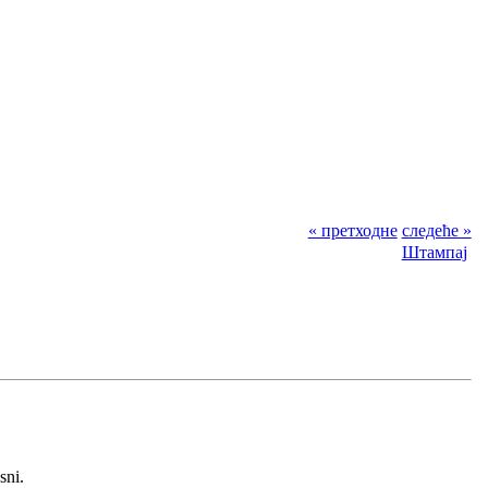
« претходне
следеће »
Штампај
sni.