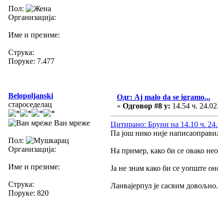
Пол:
Организација:
Име и презиме:
Струка:
Поруке: 7.477
Belopoljanski
Одг: Aj malo da se igramo...
староседелац
«
Одговор #8 у:
14.54 ч. 24.02
Ван мреже
Цитирано: Бруни на 14.10 ч. 24.
Па још нико није написаоправи
Пол:
Организација:
На пример, како би се овако н
Име и презиме:
Ја не знам како би се уопште о
Струка:
Ланвајерпул је сасвим довољно.
Поруке: 820