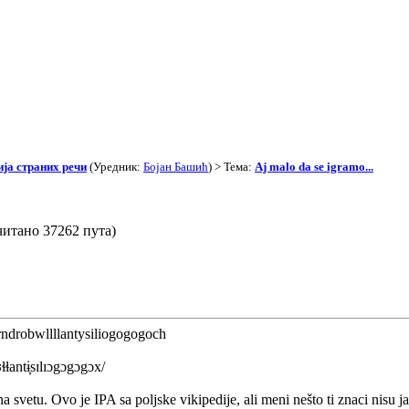
ја страних речи
(Уредник:
Бојан Башић
) > Тема:
Aj malo da se igramo...
очитано 37262 пута)
ndrobwllllantysiliogogogoch
ɬɬantɨ̞sɪlɪɔgɔgɔgɔx/
svetu. Ovo je IPA sa poljske vikipedije, ali meni nešto ti znaci nisu ja