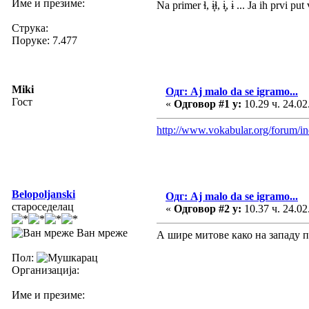
Име и презиме:
Na primer ɬ, ɨ̞ɬ, ɨ̞, ɨ ... Ja ih prvi put
Струка:
Поруке: 7.477
Miki
Одг: Aj malo da se igramo...
Гост
«
Одговор #1 у:
10.29 ч. 24.02
http://www.vokabular.org/forum
Belopoljanski
Одг: Aj malo da se igramo...
староседелац
«
Одговор #2 у:
10.37 ч. 24.02
Ван мреже
А шире митове како на западу па
Пол:
Организација:
Име и презиме: