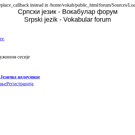
replace_callback instead in /home/vokab/public_html/forum/Sources/Loa
Српски језик - Вокабулар форум
Srpski jezik - Vokabular forum
те
.
дужином сесије
-
Језичке недоумице
ање
Регистрација