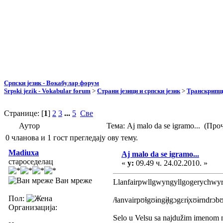
Српски језик - Вокабулар форум
Srpski jezik - Vokabular forum
>
Страни језици и српски језик
>
Транскрипци
Странице: [
1
]
2
3
...
5
Све
Аутор
Тема: Aj malo da se igramo... (Пр
0 чланова и 1 гост прегледају ову тему.
Madiuxa
Aj malo da se igramo...
староседелац
«
у:
09.49 ч. 24.02.2010. »
Ван мреже
Llanfairpwllgwyngyllgogerychwyr
Пол:
/ɬanvairpʊɬgʊɨngɨ̞ɬgɔgɛrɨ̞xʊɨrndrɔbʊ
Организација:
Selo u Velsu sa najdužim imenom na 