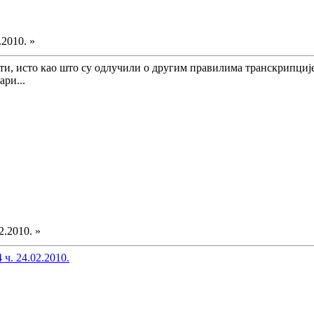
.2010. »
ти, исто као што су одлучили о другим правилима транскрипције. 
ари...
2.2010. »
 ч. 24.02.2010.