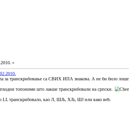
.2010. »
02.2010.
ла за транскрибовање са СВИХ ИПА знакова. А не би било лоше.
еопходни топоними што лакше транскрибовали на српски.
но LL транскрибовало, као Л, ШЉ, ХЉ, ШЈ или како већ.