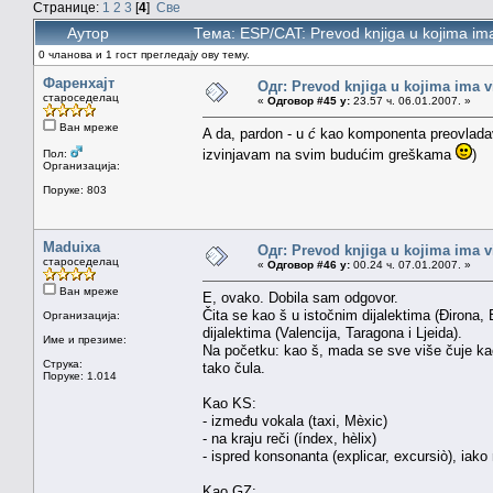
Странице:
1
2
3
[
4
]
Све
Аутор
Тема: ESP/CAT: Prevod knjiga u kojima im
0 чланова и 1 гост прегледају ову тему.
Фаренхајт
Одг: Prevod knjiga u kojima ima v
староседелац
«
Одговор #45 у:
23.57 ч. 06.01.2007. »
Ван мреже
A da, pardon - u
ć
kao komponenta preovladav
izvinjavam na svim budućim greškama
)
Пол:
Организација:
Поруке: 803
Maduixa
Одг: Prevod knjiga u kojima ima v
староседелац
«
Одговор #46 у:
00.24 ч. 07.01.2007. »
Ван мреже
E, ovako. Dobila sam odgovor.
Čita se kao š u istočnim dijalektima (Đirona
Организација:
dijalektima (Valencija, Taragona i Ljeida).
Име и презиме:
Na početku: kao š, mada se sve više čuje kao 
Струка:
tako čula.
Поруке: 1.014
Kao KS:
- između vokala (taxi, Mèxic)
- na kraju reči (índex, hèlix)
- ispred konsonanta (explicar, excursiò), iako 
Kao GZ: