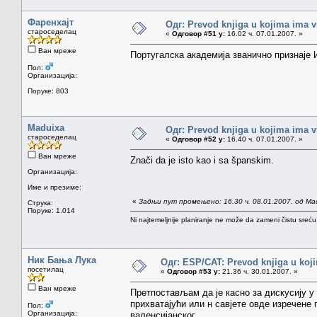
Фаренхајт
Одг: Prevod knjiga u kojima ima v
староседелац
«
Одговор #51 у:
16.02 ч. 07.01.2007. »
Ван мреже
Португалска академија званично признаје 
Пол:
Организација:
Поруке: 803
Maduixa
Одг: Prevod knjiga u kojima ima v
староседелац
«
Одговор #52 у:
16.40 ч. 07.01.2007. »
Ван мреже
Znači da je isto kao i sa španskim.
Организација:
Име и презиме:
«
Задњи пут промењено: 16.30 ч. 08.01.2007. од Ma
Струка:
Поруке: 1.014
Ni najtemeljnije planiranje ne može da zameni čistu sreć
Ник Бања Лука
Одг: ESP/CAT: Prevod knjiga u koji
посетилац
«
Одговор #53 у:
21.36 ч. 30.01.2007. »
Ван мреже
Претпостављам да је касно за дискусију у
прихватајући или н савјете овде изречене 
Пол:
Организација:
валенсијанског.