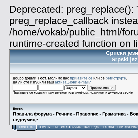
Deprecated: preg_replace(): 
preg_replace_callback instea
/home/vokab/public_html/for
runtime-created function on l
Српски јез
Srpski jez
Добро дошли,
Гост
. Молимо вас
пријавите се
или се
региструјте
.
Да ли сте изгубили ваш
активациони e-mail?
Пријавите се корисничким именом или имејлом, лозинком и дужином сесије
Вести
:
Правила форума
-
Речник
-
Правопис
-
Граматика
-
Вок
недоумице
ПОЧЕТНА
ПОМОЋ
ПРЕТРАГА ФОРУМА
КАЛЕНДАР
ТАГОВИ
ПРИЈАВЉИВА