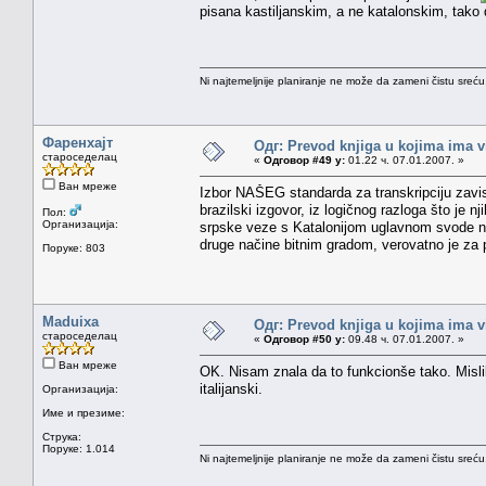
pisana kastiljanskim, a ne katalonskim, tako da
Ni najtemeljnije planiranje ne može da zameni čistu sreć
Фаренхајт
Одг: Prevod knjiga u kojima ima v
староседелац
«
Одговор #49 у:
01.22 ч. 07.01.2007. »
Ван мреже
Izbor NAŠEG standarda za transkripciju zavisi
brazilski izgovor, iz logičnog razloga što je n
Пол:
Организација:
srpske veze s Katalonijom uglavnom svode n
druge načine bitnim gradom, verovatno je za p
Поруке: 803
Maduixa
Одг: Prevod knjiga u kojima ima v
староседелац
«
Одговор #50 у:
09.48 ч. 07.01.2007. »
Ван мреже
OK. Nisam znala da to funkcionše tako. Mislil
italijanski.
Организација:
Име и презиме:
Струка:
Поруке: 1.014
Ni najtemeljnije planiranje ne može da zameni čistu sreć