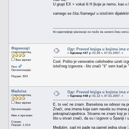
U grupi EX + vokal ili H (koje je nemo, kao u f
xarnego se čita /šarnegu/ u istočnim dijalekt
Ni najtemeljnije planiranje ne može da zameni čistu sreć
Фаренхајт
Одг: Prevod knjiga u kojima ima v
староседелац
«
Одговор #47 у:
01.06 ч. 07.01.2007. »
Ван мреже
Cool. Pošto je verovatno celishodno uzeti izgo
istočnog izgovora - što znači "š" sem kad je 
Пол:
Организација:
Поруке: 803
Maduixa
Одг: Prevod knjiga u kojima ima v
староседелац
«
Одговор #48 у:
01.12 ч. 07.01.2007. »
Ван мреже
E, to već ne znam. Barselona se odnosi na pr
Znači, ona imena koja sam navela su imena pr
Организација:
pokrajina/zajednica. Stvarno ne znam koji je i
Име и презиме:
što u stvari znači, da su i izgovor u Španiji i 
Струка:
Поруке: 1.014
Međutim, sad mi pade na pamet jedna stvar