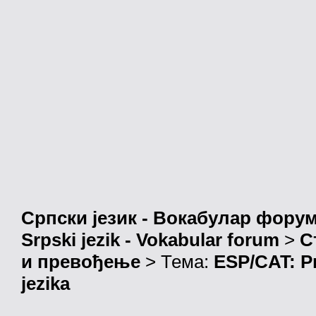
Српски језик - Вокабулар фору
Srpski jezik - Vokabular forum
>
С
и превођење
> Тема:
ESP/CAT: Pr
jezika