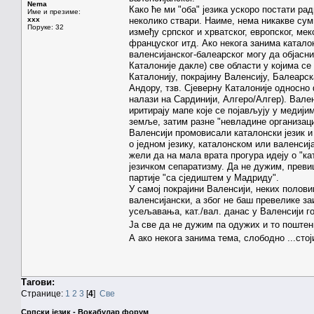
Nema
Како ће ми "оба" језика ускоро постати ра
Име и презиме:
xxx
неколико ствари. Наиме, нема никакве сумњ
Поруке: 32
између српског и хрватског, европског, ме
француског итд. Ако некога занима каталон
валенсијанског-балеарског могу да објасн
Каталоније дакле) све области у којима 
Каталонију, покрајину Валенсију, Балеарс
Андору, тзв. Сјеверну Каталоније односно 
налази на Сардинији, Алгеро/Алгер). Вален
иритирају мапе које се појављују у медијим
земље, затим разне "невладине организациј
Валенсији промовисали каталонски језик и 
о једном језику, каталонском или валенсиј
жели да на мала врата прогура идеју о "ка
језичком сепаратизму. Да не дужим, преви
партије "са сједиштем у Мадриду".
У самој покрајини Валенсији, неких полов
валенсијански, а због не баш превелике за
усељавања, кат./вал. данас у Валенсији г
Ја све да не дужим па одужих и то поштен
А ако некога занима тема, слободно ...ст
Тагови:
Странице:
1
2
3
[
4
]
Све
Српски језик - Вокабулар форум