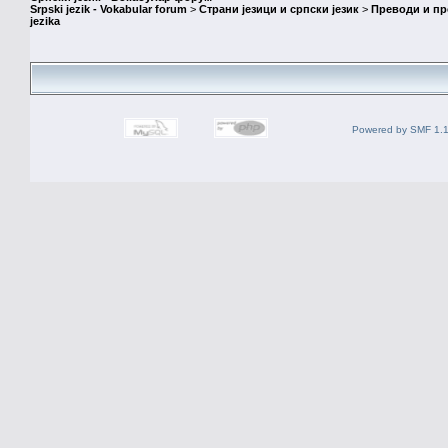
Srpski jezik - Vokabular forum
>
Страни језици и српски језик
>
Преводи и п
jezika
Powered by SMF 1.