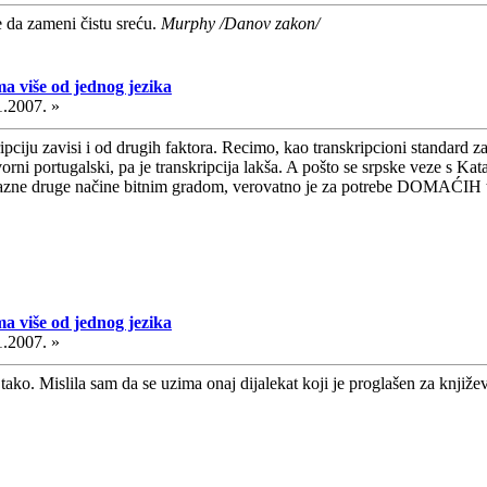
e da zameni čistu sreću.
Murphy /Danov zakon/
a više od jednog jezika
1.2007. »
iju zavisi i od drugih faktora. Recimo, kao transkripcioni standard za po
vorni portugalski, pa je transkripcija lakša. A pošto se srpske veze s
azne druge načine bitnim gradom, verovatno je za potrebe DOMAĆIH tran
a više od jednog jezika
1.2007. »
ko. Mislila sam da se uzima onaj dijalekat koji je proglašen za književni