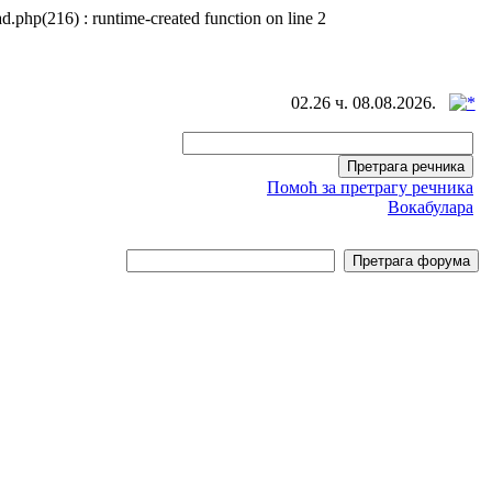
d.php(216) : runtime-created function on line 2
02.26 ч. 08.08.2026.
Помоћ за претрагу речника
Вокабулара