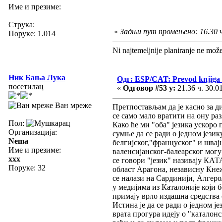
Име и презиме:
Струка:
«
Задњи пут промењено: 16.30 ч
Поруке: 1.014
Ni najtemeljnije planiranje ne mož
Ник Бања Лука
Одг: ESP/CAT: Prevod knjiga u
посетилац
«
Одговор #53 у:
21.36 ч. 30.0
Ван мреже
Претпостављам да је касно за ди
се само мало вратити на ону ра
Пол:
Како ће ми "оба" језика ускоро
Организација:
сумње да се ради о једном језик
Nema
белгијског,"француског" и швај
Име и презиме:
валенсијанског-балеарског могу
xxx
се говори "језик" називају К
Поруке: 32
област Арагона, независну Кне
се налази на Сардинији, Алгеро
у медијима из Каталоније који б
примају врло издашна средства 
Истина је да се ради о једном ј
врата прогура идеју о "каталон