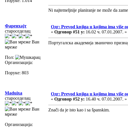
Поруке: 1.014
Ni najtemeljnije planiranje ne može da zame
Фаренхајт
Одг: Prevod knjiga u kojima ima više o
староседелац
«
Одговор #51 у:
16.02 ч. 07.01.2007. »
Ван
Португалска академија званично призна
мреже
Пол:
Организација:
Поруке: 803
Maduixa
Одг: Prevod knjiga u kojima ima više o
староседелац
«
Одговор #52 у:
16.40 ч. 07.01.2007. »
Ван
Znači da je isto kao i sa španskim.
мреже
Организација: