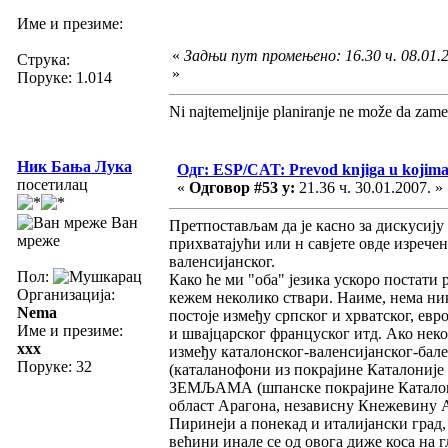
Име и презиме:
«
Задњи пут промењено: 16.30 ч. 08.01.
Струка:
»
Поруке: 1.014
Ni najtemeljnije planiranje ne može da zame
Ник Бања Лука
Одг: ESP/CAT: Prevod knjiga u kojima 
посетилац
«
Одговор #53 у:
21.36 ч. 30.01.2007. »
Ван
Претпостављам да је касно за дискусију 
мреже
прихватајући или н савјете овде изречен
валенсијанског.
Пол:
Како ће ми "оба" језика ускоро постати 
Организација:
кежем неколико ствари. Наиме, нема ника
Nema
постоје између српског и хрватског, ев
Име и презиме:
и швајцарског француског итд. Ако неко
xxx
између каталонског-валенсијанског-бале
Поруке: 32
(каталанофони из покрајине Каталоније
ЗЕМЉАМА (шпанске покрајине Каталониј
област Арагона, независну Кнежевину А
Пиринеји а понекад и италијански град,
већини инале се од овога диже коса на г