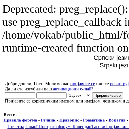
Deprecated: preg_replace():
use preg_replace_callback i
/home/vokab/public_html/f
runtime-created function on
Српски јези
Srpski jez
Добро дошли,
Гост
. Молимо вас
пријавите се
или се
региструј
Да ли сте изгубили ваш
активациони e-mail?
Пријавите се корисничким именом или имејлом, лозинком и 
Вести
:
Правила форума
-
Речник
-
Правопис
-
Граматика
-
Вокатив
Почетна
Помоћ
Претрага форума
Календар
Тагови
Пријављив