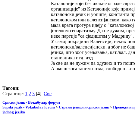
Каталоније који без икакве ограде сврст
организације" из Каталоније које прима
каталонски језик и уопште, константа пр
каталонском или валенсијанском, како г
мала врата прогура идеју о "каталонској
језичком сепаратизму. Да не дужим, пре
неке партије "са сједиштем у Мадриду".
У самој покрајини Валенсији, неких по
каталонски/валенсијански, а због не ба
језика, што због усељавања, кат./вал. д
становника итд. итд
Ја све да не дужим па одужих и то поште
А ако некога занима тема, слободно ...с
Тагови:
Странице:
1
2
3
[
4
]
Све
Српски језик - Вокабулар форум
Srpski jezik - Vokabular forum
>
Страни језици и српски језик
>
Преводи и 
jednog jezika