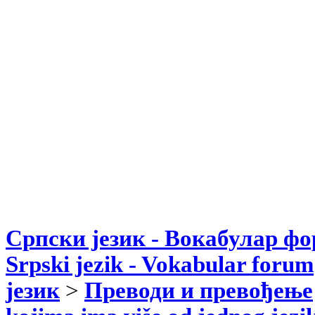
Српски језик - Вокабулар ф
Srpski jezik - Vokabular forum
језик
>
Преводи и превођење