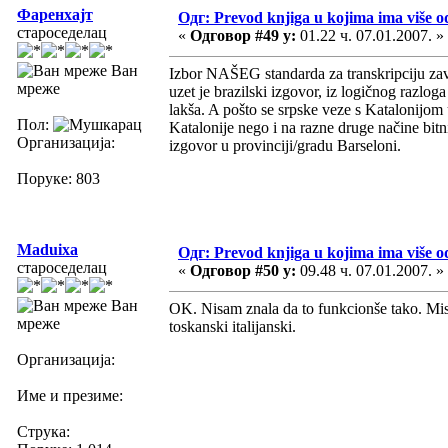
Фаренхајт
Одг: Prevod knjiga u kojima ima više o
староседелац
«
Одговор #49 у:
01.22 ч. 07.01.2007. »
Ван
Izbor NAŠEG standarda za transkripciju zavis
мреже
uzet je brazilski izgovor, iz logičnog razloga
lakša. A pošto se srpske veze s Katalonijo
Пол:
Katalonije nego i na razne druge načine bi
Организација:
izgovor u provinciji/gradu Barseloni.
Поруке: 803
Maduixa
Одг: Prevod knjiga u kojima ima više o
староседелац
«
Одговор #50 у:
09.48 ч. 07.01.2007. »
Ван
OK. Nisam znala da to funkcionše tako. Misli
мреже
toskanski italijanski.
Организација:
Име и презиме:
Струка: