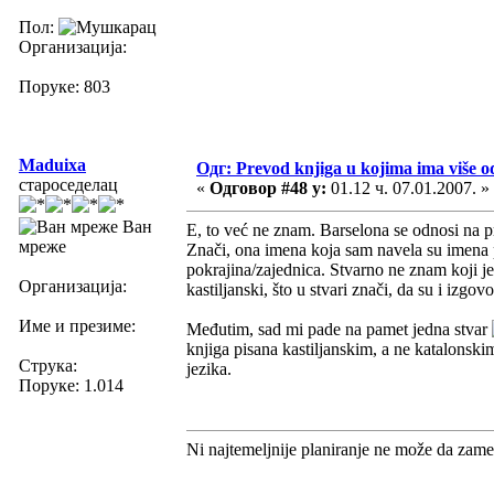
Пол:
Организација:
Поруке: 803
Maduixa
Одг: Prevod knjiga u kojima ima više o
староседелац
«
Одговор #48 у:
01.12 ч. 07.01.2007. »
Ван
E, to već ne znam. Barselona se odnosi na p
мреже
Znači, ona imena koja sam navela su imena 
pokrajina/zajednica. Stvarno ne znam koji je
Организација:
kastiljanski, što u stvari znači, da su i izgo
Име и презиме:
Međutim, sad mi pade na pamet jedna stvar
knjiga pisana kastiljanskim, a ne katalonskim
Струка:
jezika.
Поруке: 1.014
Ni najtemeljnije planiranje ne može da zame