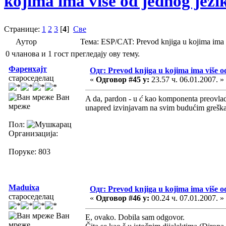
kojima ima više od jednog jezi
Странице:
1
2
3
[
4
]
Све
Аутор
Тема: ESP/CAT: Prevod knjiga u kojima ima
0 чланова и 1 гост прегледају ову тему.
Фаренхајт
Одг: Prevod knjiga u kojima ima više o
староседелац
«
Одговор #45 у:
23.57 ч. 06.01.2007. »
Ван
A da, pardon - u
ć
kao komponenta preovlad
мреже
unapred izvinjavam na svim budućim greš
Пол:
Организација:
Поруке: 803
Maduixa
Одг: Prevod knjiga u kojima ima više o
староседелац
«
Одговор #46 у:
00.24 ч. 07.01.2007. »
Ван
E, ovako. Dobila sam odgovor.
мреже