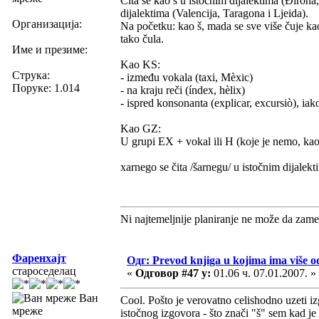
Čita se kao š u istočnim dijalektima (Điron
dijalektima (Valencija, Taragona i Ljeida).
Организација:
Na početku: kao š, mada se sve više čuje kao 
tako čula.
Име и презиме:
Kao KS:
Струка:
- između vokala (taxi, Mèxic)
Поруке: 1.014
- na kraju reči (índex, hèlix)
- ispred konsonanta (explicar, excursiò), iako
Kao GZ:
U grupi EX + vokal ili H (koje je nemo, kao u
xarnego se čita /šarnegu/ u istočnim dijalek
Ni najtemeljnije planiranje ne može da zame
Фаренхајт
Одг: Prevod knjiga u kojima ima više o
староседелац
«
Одговор #47 у:
01.06 ч. 07.01.2007. »
Ван
Cool. Pošto je verovatno celishodno uzeti izg
мреже
istočnog izgovora - što znači "š" sem kad je