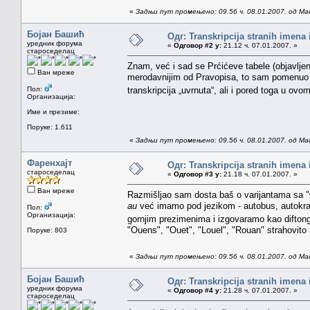
«
Задњи пут промењено: 09.56 ч. 08.01.2007. од Ma
Бојан Башић
Одг: Transkripcija stranih imena
уредник форума
«
Одговор #2 у:
21.12 ч. 07.01.2007. »
староседелац
Znam, već i sad se Prćićeve tabele (objavlj
Ван мреже
merodavnijim od Pravopisa, to sam pomenuo
Пол:
transkripcija „uvrnuta“, ali i pored toga u ov
Организација:
Име и презиме:
Поруке: 1.611
«
Задњи пут промењено: 09.56 ч. 08.01.2007. од Ma
Фаренхајт
Одг: Transkripcija stranih imena
староседелац
«
Одговор #3 у:
21.18 ч. 07.01.2007. »
Ван мреже
Razmišljao sam dosta baš o varijantama sa "w
au
već imamo pod jezikom - autobus, autokratij
Пол:
Организација:
gornjim prezimenima i izgovaramo kao diftong
"Ouens", "Ouet", "Louel", "Rouan" strahovito
Поруке: 803
«
Задњи пут промењено: 09.56 ч. 08.01.2007. од Ma
Бојан Башић
Одг: Transkripcija stranih imena
уредник форума
«
Одговор #4 у:
21.28 ч. 07.01.2007. »
староседелац