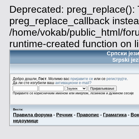
Deprecated: preg_replace(): 
preg_replace_callback instea
/home/vokab/public_html/for
runtime-created function on l
Српски јез
Srpski jez
Добро дошли,
Гост
. Молимо вас
пријавите се
или се
региструјте
.
Да ли сте изгубили ваш
активациони e-mail?
Пријавите се корисничким именом или имејлом, лозинком и дужином сесије
Вести
:
Правила форума
-
Речник
-
Правопис
-
Граматика
-
Вок
недоумице