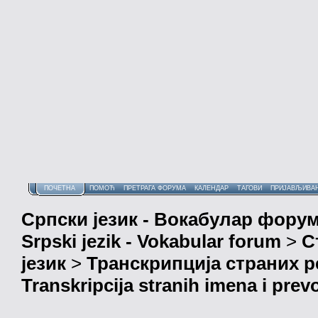
ПОЧЕТНА
ПОМОЋ
ПРЕТРАГА ФОРУМА
КАЛЕНДАР
ТАГОВИ
ПРИЈАВЉИВА
Српски језик - Вокабулар фору
Srpski jezik - Vokabular forum
>
С
језик
>
Транскрипција страних р
Transkripcija stranih imena i prev