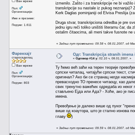
Ван мреже
izmenilo. Zašto i za transkripcije ne bi važilo
transkripcije su nastale iz pukog neznanja)? 
Пол:
Организација:
Kerk Daglas pominjaniji od Elvisa Preslija (z
Име и презиме:
Druga stvar, transkripciona odredba je pre s
Поруке: 1.611
jednu igru reči toliko uništiti literarnu čar, 
ostalim čitaocima, ali meni takve fusnote ne
«
Задњи пут промењено: 09.58 ч. 08.01.2007. од Ma
Фаренхајт
Одг: Transkripcija stranih imena
староседелац
«
Одговор #14 у:
02.10 ч. 08.01.2007. »
Ван мреже
Ту ћемо већ заћи на терен теорије превође
српски читалац, читајући српски текст, ст
Пол:
Организација:
оригинал? Ако би се странац негде насмеја
превасходно ТО пренесе читаоцу, као дал
Поруке: 803
свих тренутно важећих одредаба из неког 
стављено Ејда или Ада? - Хоће, ако је пи
имена.
Превођење је далеко више од пуког "прено
више од коаутора, што је стално изнова п
главу
)
«
Задњи пут промењено: 09.59 ч. 08.01.2007. од Ma