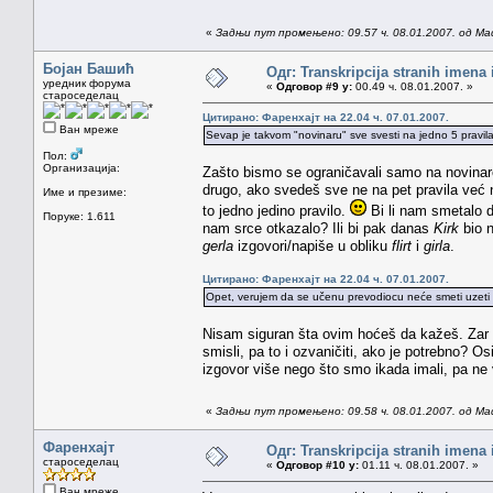
«
Задњи пут промењено: 09.57 ч. 08.01.2007. од Ma
Бојан Башић
Одг: Transkripcija stranih imena
уредник форума
«
Одговор #9 у:
00.49 ч. 08.01.2007. »
староседелац
Цитирано: Фаренхајт на 22.04 ч. 07.01.2007.
Ван мреже
Sevap je takvom "novinaru" sve svesti na jedno 5 pravila 
Пол:
Организација:
Zašto bismo se ograničavali samo na novinar
drugo, ako svedeš sve ne na pet pravila već n
Име и презиме:
to jedno jedino pravilo.
Bi li nam smetalo 
Поруке: 1.611
nam srce otkazalo? Ili bi pak danas
Kirk
bio n
gerla
izgovori/napiše u obliku
flirt
i
girla
.
Цитирано: Фаренхајт на 22.04 ч. 07.01.2007.
Opet, verujem da se učenu prevodiocu neće smeti uzeti z
Nisam siguran šta ovim hoćeš da kažeš. Zar n
smisli, pa to i ozvaničiti, ako je potrebno? O
izgovor više nego što smo ikada imali, pa ne
«
Задњи пут промењено: 09.58 ч. 08.01.2007. од Ma
Фаренхајт
Одг: Transkripcija stranih imena
староседелац
«
Одговор #10 у:
01.11 ч. 08.01.2007. »
Ван мреже