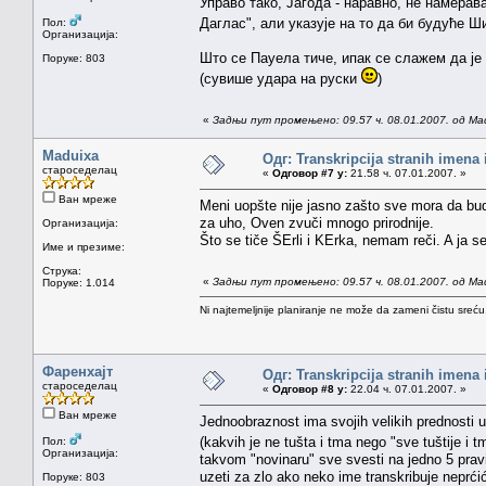
Управо тако, Јагода - наравно, не намера
Даглас", али указује на то да би будуће 
Пол:
Организација:
Што се Пауела тиче, ипак се слажем да је 
Поруке: 803
(сувише удара на руски
)
«
Задњи пут промењено: 09.57 ч. 08.01.2007. од Ma
Maduixa
Одг: Transkripcija stranih imena
староседелац
«
Одговор #7 у:
21.58 ч. 07.01.2007. »
Ван мреже
Meni uopšte nije jasno zašto sve mora da bud
za uho, Oven zvuči mnogo prirodnije.
Организација:
Što se tiče ŠErli i KErka, nemam reči. A ja 
Име и презиме:
Струка:
«
Задњи пут промењено: 09.57 ч. 08.01.2007. од Ma
Поруке: 1.014
Ni najtemeljnije planiranje ne može da zameni čistu sreć
Фаренхајт
Одг: Transkripcija stranih imena
староседелац
«
Одговор #8 у:
22.04 ч. 07.01.2007. »
Ван мреже
Jednoobraznost ima svojih velikih prednosti u 
(kakvih je ne tušta i tma nego "sve tuštije i t
Пол:
Организација:
takvom "novinaru" sve svesti na jedno 5 pravi
uzeti za zlo ako neko ime transkribuje neprći
Поруке: 803