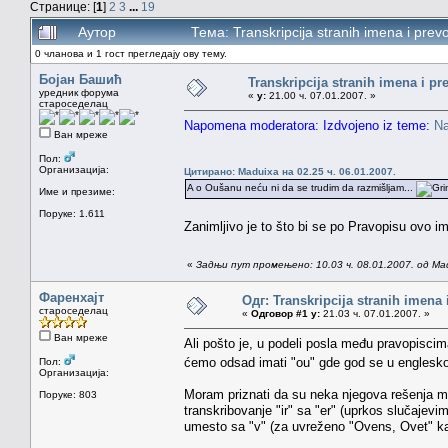
Странице: [
1
]
2
3
...
19
Аутор
Тема: Transkripcija stranih imena i pr
0 чланова и 1 гост прегледају ову тему.
Бојан Башић
Transkripcija stranih imena i pr
уредник форума
«
у:
21.00 ч. 07.01.2007. »
староседелац
Napomena moderatora: Izdvojeno iz teme:
Na
Ван мреже
Пол:
Организација:
Цитирано: Maduixa на 02.25 ч. 06.01.2007.
A o Oušanu neću ni da se trudim da razmišljam...
Име и презиме:
Поруке: 1.611
Zanimljivo je to što bi se po Pravopisu ovo i
«
Задњи пут промењено: 10.03 ч. 08.01.2007. од Ma
Фаренхајт
Одг: Transkripcija stranih imena
староседелац
«
Одговор #1 у:
21.03 ч. 07.01.2007. »
Ван мреже
Ali pošto je, u podeli posla među pravopiscim
ćemo odsad imati "ou" gde god se u englesko
Пол:
Организација:
Moram priznati da su neka njegova rešenja me
Поруке: 803
transkribovanje "ir" sa "er" (uprkos slučajevi
umesto sa "v" (za uvreženo "Ovens, Ovet" kaž