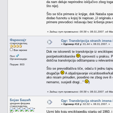
da nam deluje neprirodno isključivo zbog toga
što nije).
Što se tiče primera iz knjige, dok Nataša sp
dodao fusnotu u kojoj bi napisao „U originalu
primere prevodioci rešavaju bez kršenja pravo
«
Задњи пут промењено: 09.58 ч. 08.01.2007. од Ma
Фаренхајт
Одг: Transkripcija stranih imena
староседелац
«
Одговор #12 у:
01.44 ч. 08.01.2007. »
Ван мреже
Dok ne iskoreniš te transkripcije iz encikloped
postpetooktobarske
) sprovesti u praksu. 
Пол:
Организација:
dotična transkripcija odštampana u relevantn
Поруке: 803
Što se prevodilaštva tiče, odaću ti jednu taj
drugačije
A objašnjavanje vica/dosetke/kal
ako nisam prinuđen, posebno ne zbog ove ili o
nemamo, susjedi dragi..."
)
«
Задњи пут промењено: 09.58 ч. 08.01.2007. од Ma
Бојан Башић
Одг: Transkripcija stranih imena
уредник форума
«
Одговор #13 у:
02.02 ч. 08.01.2007. »
староседелац
Uzmi bilo koju enciklopediju stariju od 1960,