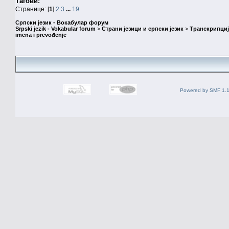
Тагови:
Странице: [
1
]
2
3
...
19
Српски језик - Вокабулар форум
Srpski jezik - Vokabular forum
>
Страни језици и српски језик
>
Транскрипциј
imena i prevođenje
Powered by SMF 1.