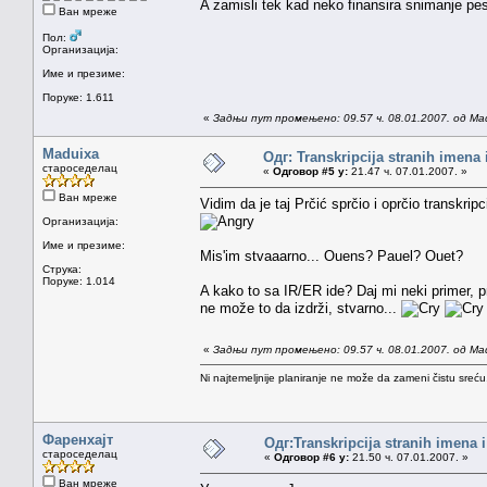
A zamisli tek kad neko finansira snimanje p
Ван мреже
Пол:
Организација:
Име и презиме:
Поруке: 1.611
«
Задњи пут промењено: 09.57 ч. 08.01.2007. од Ma
Maduixa
Одг: Transkripcija stranih imena
староседелац
«
Одговор #5 у:
21.47 ч. 07.01.2007. »
Ван мреже
Vidim da je taj Prčić sprčio i oprčio transkri
Организација:
Име и презиме:
Mis'im stvaaarno... Ouens? Pauel? Ouet?
Струка:
Поруке: 1.014
A kako to sa IR/ER ide? Daj mi neki primer, p
ne može to da izdrži, stvarno...
«
Задњи пут промењено: 09.57 ч. 08.01.2007. од Ma
Ni najtemeljnije planiranje ne može da zameni čistu sreć
Фаренхајт
Одг:Transkripcija stranih imena 
староседелац
«
Одговор #6 у:
21.50 ч. 07.01.2007. »
Ван мреже