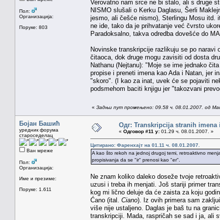
Verovatno nam srce ne bi stalo, ali s druge s
NISMO slušali o Kerku Daglasu, Šerli Maklejn
Пол:
Организација:
jesmo, ali češće nismo), Sterlingu Mosu itd. i
ne ide, tako da je prihvatanje već čvrsto ukor
Поруке: 803
Paradoksalno, takva odredba dovešće do MAN
Novinske transkripcije razlikuju se po naravi o
čitaoca, dok druge mogu zavisiti od dosta dr
Nathanu (Nejtanu): "Moje se ime jednako čita 
propise i preneti imena kao Ada i Natan, jer i
"skoro". (I kao za inat, uvek će se pojaviti nek
podsmehom baciti knjigu jer "takozvani prevodi
«
Задњи пут промењено: 09.58 ч. 08.01.2007. од Ma
Бојан Башић
Одг: Transkripcija stranih imena
уредник форума
«
Одговор #11 у:
01.29 ч. 08.01.2007. »
староседелац
Цитирано: Фаренхајт на 01.11 ч. 08.01.2007.
Ван мреже
A kao što rekoh na jednoj drugoj temi, retroaktivno menj
propisivanja da se "ir" prenosi kao "er".
Пол:
Организација:
Ne znam koliko daleko doseže tvoje retroaktiv
Име и презиме:
uzusi i treba ih menjati. Još stariji primer tra
Поруке: 1.611
kog mi lično deluje da će zaista za koju godin
Ćano (ital.
Ciano
). Iz ovih primera sam zaklju
više nije ustaljeno. Daglas je baš tu na granici
transkripciji. Mada, raspričah se sad i ja,