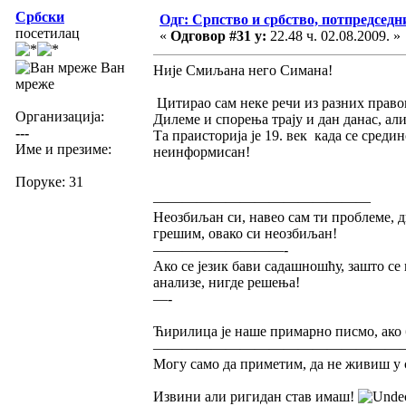
Србски
Одг: Српство и србство, потпредседн
посетилац
«
Одговор #31 у:
22.48 ч. 02.08.2009. »
Ван
Није Смиљана него Симана!
мреже
Цитирао сам неке речи из разних право
Организација:
Дилеме и спорења трају и дан данас, ал
---
Та праисторија је 19. век када се среди
Име и презиме:
неинформисан!
Поруке: 31
———————————————
Неозбиљан си, навео сам ти проблеме, 
грешим, овако си неозбиљан!
—————————-
Ако се језик бави садашношћу, зашто с
анализе, нигде решења!
—-
Ћирилица је наше примарно писмо, ако 
—————————————————
Могу само да приметим, да не живиш у с
Извини али ригидан став имаш!