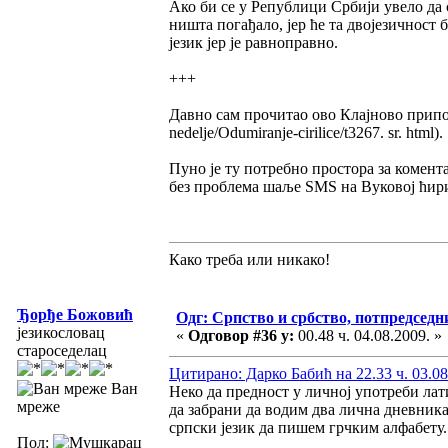
Ако би се у Републици Србији увело да 
ништа погађало, јер ће та двојезичност
језик јер је равноправно.
+++
Давно сам прочитао ово Клајново припопв
nedelje/Odumiranje-cirilice/t3267. sr. html).
Пуно је ту потребно простора за комент
без проблема шаље ЅМЅ на Вуковој ћири
Како треба или никако!
Ђорђе Божовић
Одг: Српство и србство, потпредседн
језикословац
«
Одговор #36 у:
00.48 ч. 04.08.2009. »
староседелац
Цитирано: Дарко Бабић на 22.33 ч. 03.08
Ван
Неко да предност у личној употреби лат
мреже
да забрани да водим два лична дневника
српски језик да пишем грчким алфабету
Пол: