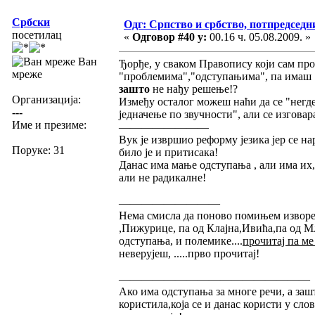
Србски
Одг: Српство и србство, потпредседн
посетилац
«
Одговор #40 у:
00.16 ч. 05.08.2009. »
Ван
Ђорђе, у сваком Правопису који сам пр
мреже
"проблемима","одступањима", па имаш 
зашто
не нађу решење!?
Организација:
Између осталог можеш наћи да се "негде
---
једначење по звучности", али се изговар
Име и презиме:
————————
Вук је извршио реформу језика јер се н
Поруке: 31
било је и притисака!
Данас има мање одступања , али има их, 
али не радикалне!
—————————
Нема смисла да поново помињем изворе
,Пижурице, па од Клајна,Ивића,па од Мл
одступања, и полемике....
прочитај па ме
неверујеш, .....прво прочитај!
—————————————————
Ако има одступања за многе речи, а зашт
користила,која се и данас користи у сло