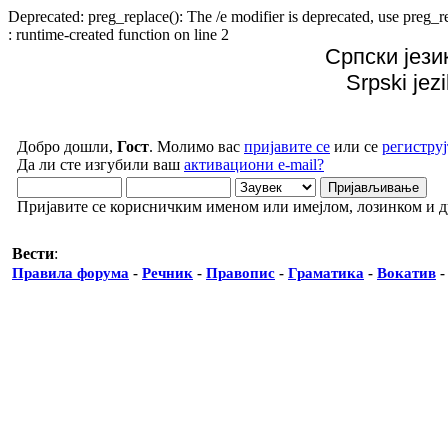
Deprecated: preg_replace(): The /e modifier is deprecated, use preg
: runtime-created function on line 2
Српски јези
Srpski jez
Добро дошли,
Гост
. Молимо вас
пријавите се
или се
региструј
Да ли сте изгубили ваш
активациони e-mail?
Пријавите се корисничким именом или имејлом, лозинком и 
Вести
:
Правила форума
-
Речник
-
Правопис
-
Граматика
-
Вокатив