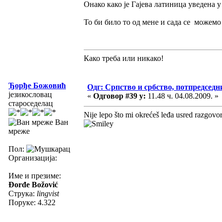
Онако како је Гајева латиница уведена 
То би било то од мене и сада се можемо
Како треба или никако!
Ђорђе Божовић
Одг: Српство и србство, потпредседн
језикословац
«
Одговор #39 у:
11.48 ч. 04.08.2009. »
староседелац
Nije lepo što mi okrećeš leđa usred razgovo
Ван
мреже
Пол:
Организација:
Име и презиме:
Đorđe Božović
Струка:
lingvist
Поруке: 4.322