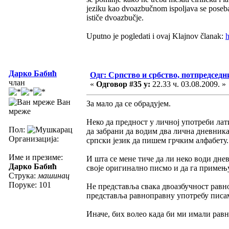
jeziku kao dvoazbučnom ispoljava se poseban
ističe dvoazbučje.
Uputno je pogledati i ovaj Klajnov članak:
Дарко Бабић
Одг: Српство и србство, потпредседн
члан
«
Одговор #35 у:
22.33 ч. 03.08.2009. »
Ван
За мало да се обрадујем.
мреже
Неко да предност у личној употреби лат
Пол:
да забрани да водим два лична дневника
Организација:
српски језик да пишем грчким алфабету
Име и презиме:
И шта се мене тиче да ли неко води днев
Дарко Бабић
своје оригинално писмо и да га примењуј
Струка:
машинац
Поруке: 101
Не представља свака двоазбучност равн
представља равноправну употребу писа
Иначе, бих волео када би ми имали равн