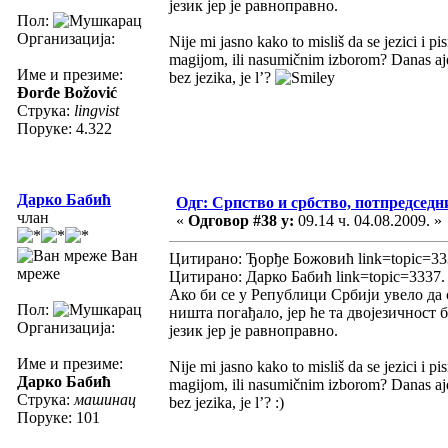
језик јер је равноправно.
Пол:
Организација:
Nije mi jasno kako to misliš da se jezici i p
magijom, ili nasumičnim izborom? Danas ajd
Име и презиме:
bez jezika, je l’?
Đorđe Božović
Струка:
lingvist
Поруке: 4.322
Дарко Бабић
Одг: Српство и србство, потпредседн
члан
«
Одговор #38 у:
09.14 ч. 04.08.2009. »
Ван
Цитирано: Ђорђе Божовић link=topic=3
мреже
Цитирано: Дарко Бабић link=topic=3337
Ако би се у Републици Србији увело да 
Пол:
ништа погађало, јер ће та двојезичност
Организација:
језик јер је равноправно.
Име и презиме:
Nije mi jasno kako to misliš da se jezici i p
Дарко Бабић
magijom, ili nasumičnim izborom? Danas ajd
Струка:
машинац
bez jezika, je l’? :)
Поруке: 101