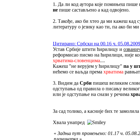
1. Да ли код аутора које помињеш пише
не
пише састављено а кад одвојено.
2. Такође, ако би хтео да ми кажеш кад
литературу о језику као ти, па ако би м
Цитирано: Србски на 00.16 ч. 05.08.2009
Устав Србије штити ћирилицу и
озванич
реформисао писмо на ћирилици, није кор
хрватима-словенцима
....
Кажеш "не верујем у ћирилицу"
па у ш
нећемо се ваљда према
хрватима
равњати
3. Видим да
Срби
пишеш великим слов
одступања од правила о писању великог
или је одступање на снази у речима
хрв
За сад толико, а касније бих те замолил
Хвала унапред
«
Задњи пут промењено: 01.17 ч. 05.08.2
планинарка
»