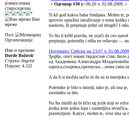
језикословац
«
Одговор #30 у:
00.20 ч. 02.08.2009. »
староседелац
Ti kô gođ kakva baba Smiljana. Molim te, potu
Ван
sproveo opsežno istraživanje o tome koliko n
мреже
naukom, ili prepisuju jedni od drugih? I otkud
Пол:
To što ti kršiš pravila, ne znači da ceo narod
Организација:
prepisuju, polemišu i ništa ne rešavaju — m
Име и презиме:
Цитирано: Србски на 23.07 ч. 01.08.2009
Đorđe Božović
Ђорђе, опет имаш тврдоглав став, било 
Струка:
lingvist
од Академика Александра Младеновића "
Поруке: 4.322
односа,спорења,преписки....нема смисла
A da li si možda uočio to da su ta istorijska
Polemike je bilo u istoriji, tako je, ali ona
zaostatku sa tim.
Na šta misliš da bi ličio taj jezik koji se re
jezika jeste jedna lepa i zanimljiva stvarčic
praistorijom. Kakve, molim te, veze ima sa n