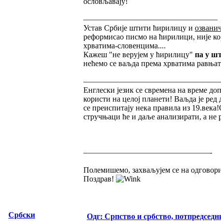
ословљавају!
—————————————————
Устав Србије штити ћирилицу и
озванич
реформисао писмо на ћирилици, није кор
хрватима-словенцима....
Кажеш "не верујем у ћирилицу"
па у ш
нећемо се ваљда према хрватима равњати
—————————————————
Енглески језик се свремена на време до
користи на целој планети! Ваљда је ред 
се преиспитају нека правила из 19.века
стручњаци ће и даље анализирати, а не
————————————————-
Полемишемо, захваљујем се на одговори
Поздрав!
Србски
Одг: Српство и србство, потпредседн