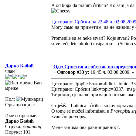
A od koga da branim ćirilicu? Ko sam ja da 
Цитирано: Србски на 22.48 ч. 02.08.2009
Могу само да приметим, да не живиш у с
Promenile su se neke stvari? Koje stvari? Po
suve reči, lete okolo i rasipaju se... (Seti
Дарко Бабић
Одг: Српство и србство, потпредседн
члан
«
Одговор #33 у:
19.45 ч. 03.08.2009. »
Ван
Цитирано: Ђорђе Божовић link=topic=3
мреже
Цитирано: Србски link=topic=3337. ms
Ћирилица је наше примарно писмо, ако 
Пол:
Организација:
Griješiš. Latinica i ćirilica su ravnopravn
O tome se možeš informisati u
Pravopisu sr
Име и презиме:
zvanični pravopis.
Дарко Бабић
Струка:
машинац
Мене занима ова равноправност.
Поруке: 101