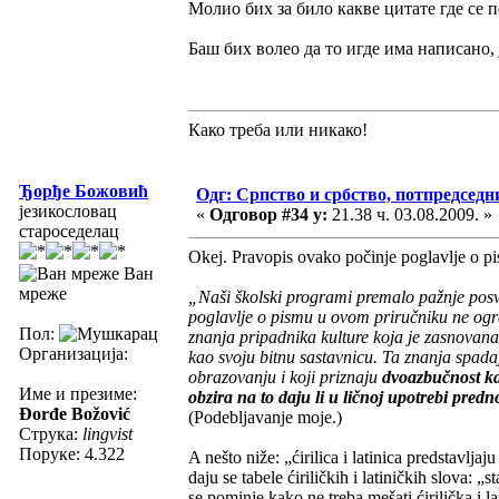
Молио бих за било какве цитате где се 
Баш бих волео да то игде има написано, 
Како треба или никако!
Ђорђе Божовић
Одг: Српство и србство, потпредседн
језикословац
«
Одговор #34 у:
21.38 ч. 03.08.2009. »
староседелац
Okej. Pravopis ovako počinje poglavlje o p
Ван
мреже
„Naši školski programi premalo pažnje posveć
poglavlje o pismu u ovom priručniku ne ogr
Пол:
znanja pripadnika kulture koja je zasnovana 
Организација:
kao svoju bitnu sastavnicu. Ta znanja spad
obrazovanju i koji priznaju
dvoazbučnost ka
Име и презиме:
obzira na to daju li u ličnoj upotrebi prednost 
Đorđe Božović
(Podebljavanje moje.)
Струка:
lingvist
Поруке: 4.322
A nešto niže: „ćirilica i latinica predstavlj
daju se tabele ćiriličkih i latiničkih slova: „
se pominje kako ne treba mešati ćirilička i la