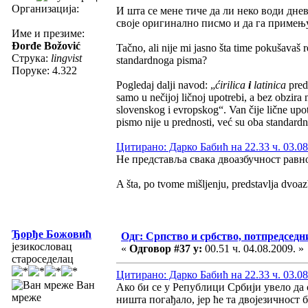
Организација:
И шта се мене тиче да ли неко води днев
своје оригинално писмо и да га примењуј
Име и презиме:
Đorđe Božović
Tačno, ali nije mi jasno šta time pokušavaš
Струка:
lingvist
standardnoga pisma?
Поруке: 4.322
Pogledaj dalji navod: „
ćirilica
i
latinica
preds
samo u nečijoj ličnoj upotrebi, a bez obzira
slovenskog i evropskog“. Van čije lične upot
pismo nije u prednosti, već su oba standardn
Цитирано: Дарко Бабић на 22.33 ч. 03.08
Не представља свака двоазбучност равн
A šta, po tvome mišljenju, predstavlja dvoa
Ђорђе Божовић
Одг: Српство и србство, потпредседн
језикословац
«
Одговор #37 у:
00.51 ч. 04.08.2009. »
староседелац
Цитирано: Дарко Бабић на 22.33 ч. 03.08
Ван
Ако би се у Републици Србији увело да 
мреже
ништа погађало, јер ће та двојезичност