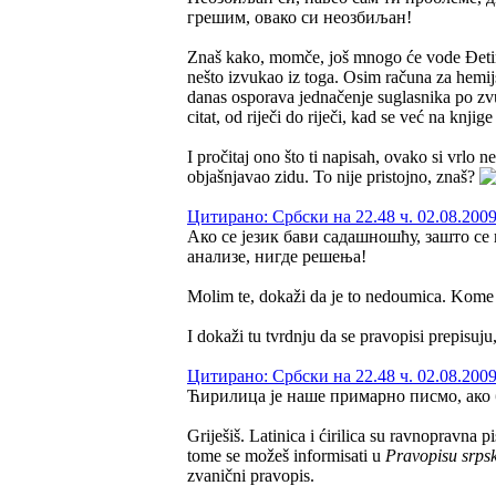
грешим, овако си неозбиљан!
Znaš kako, momče, još mnogo će vode Đetinjo
nešto izvukao iz toga. Osim računa za hemij
danas osporava jednačenje suglasnika po zvuč
citat, od riječi do riječi, kad se već na knjig
I pročitaj ono što ti napisah, ovako si vrlo
objašnjavao zidu. To nije pristojno, znaš?
Цитирано: Србски на 22.48 ч. 02.08.2009
Ако се језик бави садашношћу, зашто с
анализе, нигде решења!
Molim te, dokaži da je to nedoumica. Kome 
I dokaži tu tvrdnju da se pravopisi prepisuju
Цитирано: Србски на 22.48 ч. 02.08.2009
Ћирилица је наше примарно писмо, ако 
Griješiš. Latinica i ćirilica su ravnopravna
tome se možeš informisati u
Pravopisu srpsk
zvanični pravopis.