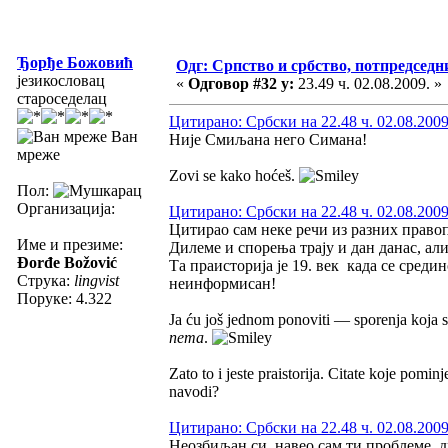
Ђорђе Божовић
Одг: Српство и србство, потпредседн
језикословац
«
Одговор #32 у:
23.49 ч. 02.08.2009. »
староседелац
Цитирано: Србски на 22.48 ч. 02.08.2009
Ван
Није Смиљана него Симана!
мреже
Zovi se kako hoćeš.
Пол:
Организација:
Цитирано: Србски на 22.48 ч. 02.08.2009
Цитирао сам неке речи из разних правоп
Име и презиме:
Дилеме и спорења трају и дан данас, ал
Đorđe Božović
Та праисторија је 19. век када се среди
Струка:
lingvist
неинформисан!
Поруке: 4.322
Ja ću još jednom ponoviti — sporenja koja
nema
.
Zato to i jeste praistorija. Citate koje pomin
navodi?
Цитирано: Србски на 22.48 ч. 02.08.2009
Неозбиљан си, навео сам ти проблеме, 