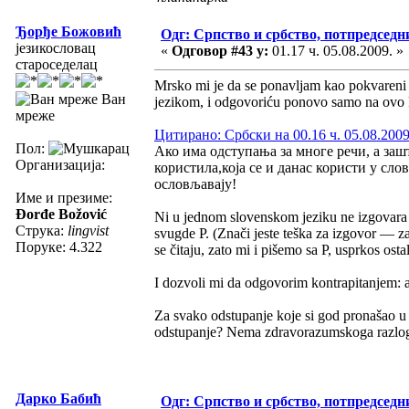
Ђорђе Божовић
Одг: Српство и србство, потпредседн
језикословац
«
Одговор #43 у:
01.17 ч. 05.08.2009. »
староседелац
Mrsko mi je da se ponavljam kao pokvareni g
Ван
jezikom, i odgovoriću ponovo samo na ovo 
мреже
Цитирано: Србски на 00.16 ч. 05.08.2009
Пол:
Ако има одступања за многе речи, а зашт
Организација:
користила,која се и данас користи у сло
ословљавају!
Име и презиме:
Đorđe Božović
Ni u jednom slovenskom jeziku ne izgovara se
Струка:
lingvist
svugde P. (Znači jeste teška za izgovor — 
Поруке: 4.322
se čitaju, zato mi i pišemo sa P, usprkos os
I dozvoli mi da odgovorim kontrapitanjem: a
Za svako odstupanje koje si god pronašao u 
odstupanje? Nema zdravorazumskoga razloga za
Дарко Бабић
Одг: Српство и србство, потпредседн