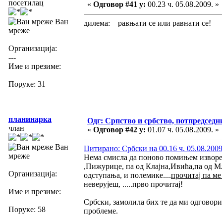
посетилац
«
Одговор #41 у:
00.23 ч. 05.08.2009. »
Ван
дилема: равњати се или равнати се!
мреже
Организација:
---
Име и презиме:
Поруке: 31
планинарка
Одг: Српство и србство, потпредседн
члан
«
Одговор #42 у:
01.07 ч. 05.08.2009. »
Ван
Цитирано: Србски на 00.16 ч. 05.08.2009
мреже
Нема смисла да поново помињем изворе
,Пижурице, па од Клајна,Ивића,па од Мл
Организација:
одступања, и полемике....
прочитај па ме
неверујеш, .....прво прочитај!
Име и презиме:
Србски, замолила бих те да ми одговор
Поруке: 58
проблеме.