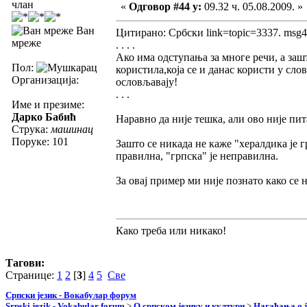
члан
«
Одговор #44 у:
09.32 ч. 05.08.2009. »
Ван
Цитирано: Србски link=topic=3337. msg
мреже
. . . .
Ако има одступања за многе речи, а зашт
Пол:
користила,која се и данас користи у сло
Организација:
ословљавају!
. . .
Име и презиме:
Дарко Бабић
Наравно да није тешка, али ово није пита
Струка:
машинац
Поруке: 101
Зашто се никада не каже "хералдика је г
правилна, "грпска" је неправилна.
За овај пример ми није познато како се 
Како треба или никако!
Тагови:
Странице:
1
2
[
3
]
4
5
Све
Српски језик - Вокабулар форум
Srpski jezik - Vokabular forum
>
О српском језику и култури
>
Нагађања о ј