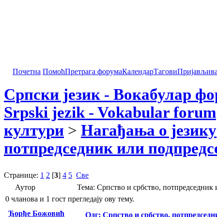
Почетна
Помоћ
Претрага форума
Календар
Тагови
Пријављив
Српски језик - Вокабулар ф
Srpski jezik - Vokabular forum
култури
>
Нагађања о језику
потпредседник или подпредсе
Странице:
1
2
[
3
]
4
5
Све
Аутор
Тема: Српство и србство, потпредседник 
0 чланова и 1 гост прегледају ову тему.
Ђорђе Божовић
Одг: Српство и србство, потпредседн