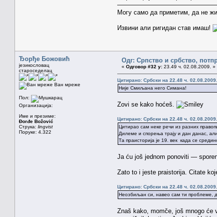
———————————————
Могу само да приметим, да не жи
Извини али ригидан став имаш!
Ђорђе Божовић
Одг: Српство и србство, потп
језикословац
«
Одговор #32 у:
23.49 ч. 02.08.2009. »
староседелац
Цитирано: Србски на 22.48 ч. 02.08.2009
Ван мреже
Није Смиљана него Симана!
Пол:
Zovi se kako hoćeš.
Организација:
Име и презиме:
Цитирано: Србски на 22.48 ч. 02.08.2009
Đorđe Božović
Струка:
lingvist
Цитирао сам неке речи из разних правоп
Поруке: 4.322
Дилеме и спорења трају и дан данас, али
Та праисторија је 19. век када се среди
Ja ću još jednom ponoviti — spore
Zato to i jeste praistorija. Citate k
Цитирано: Србски на 22.48 ч. 02.08.2009
Неозбиљан си, навео сам ти проблеме, 
Znaš kako, momče, još mnogo će vod