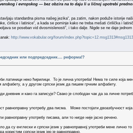
nskog i evropskog — bez obzira na to daju li u ličnoj upotrebi prednost ći
edstavljaju standardna pisma našeg jezika“, pa zatim, nakon poduže istorije naši
e, ćirilice i latinice“, a kada se pominje kako ne treba mešati ćirilička i latini
java se poseban vid dvosmislenosti“, i tako dalje. Nigde se ne daje jednom 
članak:
http://www.vokabular.org/forum/index.php?topic=12.msg1313#msg131
редседник или подпредседник.... реформа!?
еби латиници неко ћирилици. То је лична употреба! Нема те силе која м
м алфабету, а у другом српски језик да пишем грчким алфабету.
ди дневник и како га записује? Свако је слободан чак да за личне потре
ст равноправну употребу два писма. Може постојати двоазбучност кој
ли равноправну употребу писама, али то нигде није јасно речено.
ло да су енглески и српски језик у равноправној употреби мене лично то
да користим српски језик јер је равноправно.