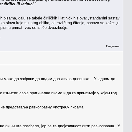
rilici ili latinici
.“
h pisama, daju se tabele ćiriličkih i latiničkih slova: „standardni sastav
čka slova koja su istog oblika, ali različitog čitanja, ponovo se kaže: „u
pismu primat, već se ističe dvoazbučje.
3
Сачувана
ени може да забрани да водим два лична дневника. У једном да
бе измисли своје оригинално писмо и да га примењује у којем год
а не представља равноправну употребу писама.
 не би ништа погађало, јер ће та двојезичност бити равноправна. У