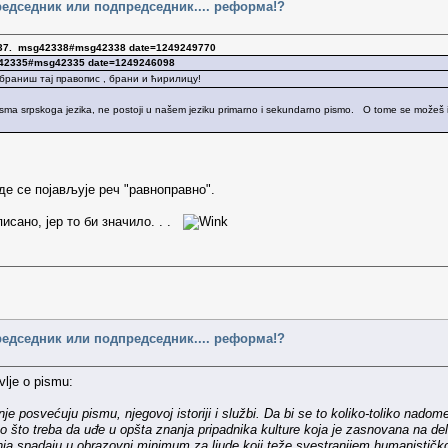
редседник или подпредседник.... реформа!?
337. msg42338#msg42338 date=1249249770
sg42335#msg42335 date=1249246098
браниш тај правопис , брани и ћирилицу!
a pisma srpskoga jezika, ne postoji u našem jeziku primarno i sekundarno pismo. O tome se možeš 
де се појављује реч "равноправно".
исано, јер то би значило. . .
редседник или подпредседник.... реформа!?
vlje o pismu:
je posvećuju pismu, njegovoj istoriji i službi. Da bi se to koliko-toliko nado
što treba da uđe u opšta znanja pripadnika kulture koja je zasnovana na delu s
nja spadaju u obrazovni minimum za ljude koji teže svestranijem humanističko