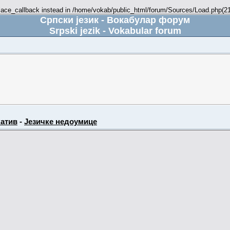
place_callback instead in /home/vokab/public_html/forum/Sources/Load.php(216
Српски језик - Вокабулар форум
Srpski jezik - Vokabular forum
атив
-
Језичке недоумице