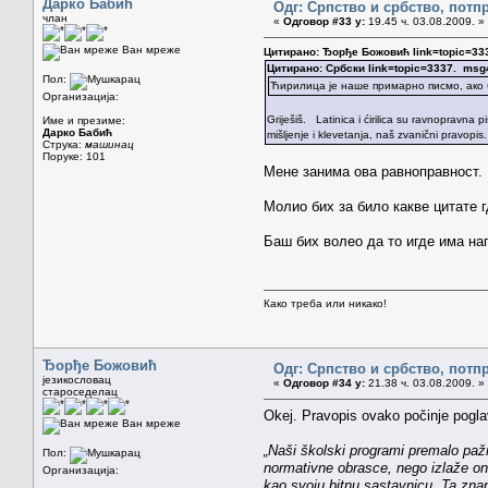
Дарко Бабић
Одг: Српство и србство, потп
члан
«
Одговор #33 у:
19.45 ч. 03.08.2009. »
Ван мреже
Цитирано: Ђорђе Божовић link=topic=3
Цитирано: Србски link=topic=3337. m
Пол:
Ћирилица је наше примарно писмо, ако 
Организација:
Griješiš. Latinica i ćirilica su ravnopravn
Име и презиме:
Дарко Бабић
mišljenje i klevetanja, naš zvanični pravopis.
Струка:
машинац
Поруке: 101
Мене занима ова равноправност.
Молио бих за било какве цитате г
Баш бих волео да то игде има нап
Како треба или никако!
Ђорђе Божовић
Одг: Српство и србство, потп
језикословац
«
Одговор #34 у:
21.38 ч. 03.08.2009. »
староседелац
Okej. Pravopis ovako počinje pogla
Ван мреже
„Naši školski programi premalo pažn
Пол:
normativne obrasce, nego izlaže ono 
Организација:
kao svoju bitnu sastavnicu. Ta zna