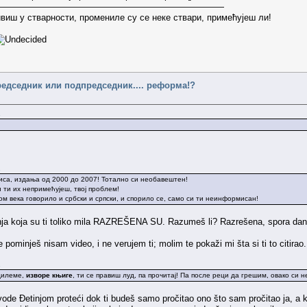
——————————————————————————
виш у стварности, промениле су се неке ствари, примећујеш ли!
редседник или подпредседник.... реформа!?
.
.
иса, издања од 2000 до 2007! Тотално си необавештен!
 ти их непримећујеш, твој проблем!
ном века говорило и србски и српски, и спорило се, само си ти неинформисан!
nja koja su ti toliko mila RAZREŠENA SU. Razumeš li? Razrešena, spora da
oje pominješ nisam video, i ne verujem ti; molim te pokaži mi šta si ti to citira
.
дилеме,
изворе књиге
, ти се правиш луд, па прочитај! Па после реци да грешим, овако си 
e Đetinjom proteći dok ti budeš samo pročitao ono što sam pročitao ja, a ka