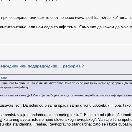
ипопведање, али сам то опет поновио (www. politika. rs/rubrike/Tema-nedelj
 коментарисање, али нам сада то није тема. Само бих да кажем да моја
редседник или подпредседник.... реформа!?
.2009.
иници неко ћирилици. То је лична употреба! Нема те силе која мени може да забрани да в
шем грчким алфабету.
ик и како га записује? Свако је слободан чак да за личне потребе измисли своје оригиналн
pokušavaš reći. Da jedno od pisama spada samo u ličnu upotrebu? Ili oba, ta
ica
predstavljaju standardna pisma našeg jezika“. Bilo koje od njih može imati 
] kulturnog sveta, istovremeno slovenskog i evropskog“. Van čije lične upotreb
ć su oba standardna, i realna. Ravnopravno standardna; zato se i kaže dvoazb