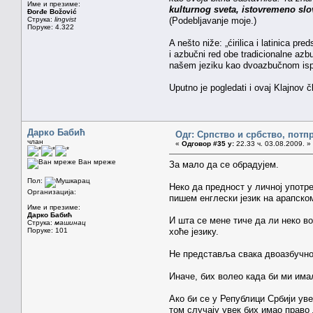
Име и презиме:
kulturnog sveta, istovremeno slove
Đorđe Božović
Струка:
lingvist
(Podebljavanje moje.)
Поруке: 4.322
A nešto niže: „ćirilica i latinica pr
i azbučni red obe tradicionalne azbuk
našem jeziku kao dvoazbučnom ispol
Uputno je pogledati i ovaj Klajnov 
Дарко Бабић
Одг: Српство и србство, потп
члан
«
Одговор #35 у:
22.33 ч. 03.08.2009. »
Ван мреже
За мало да се обрадујем.
Пол:
Неко да предност у личној употр
Организација:
пишем енглески језик на арапско
Име и презиме:
Дарко Бабић
И шта се мене тиче да ли неко во
Струка:
машинац
Поруке: 101
хоће језику.
Не представља свака двоазбучно
Иначе, бих волео када би ми има
Ако би се у Републици Србији уве
том случају увек бих имао право 