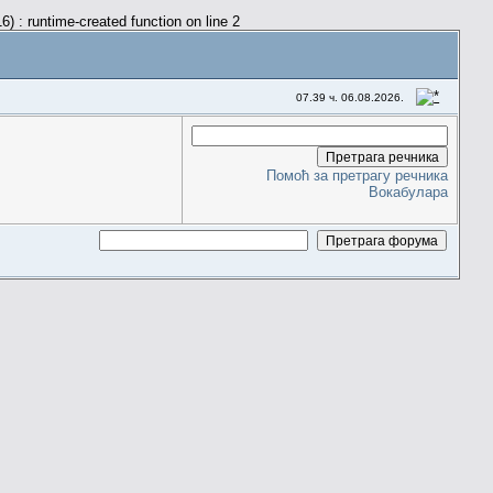
) : runtime-created function on line 2
07.39 ч. 06.08.2026.
Помоћ за претрагу речника
Вокабулара