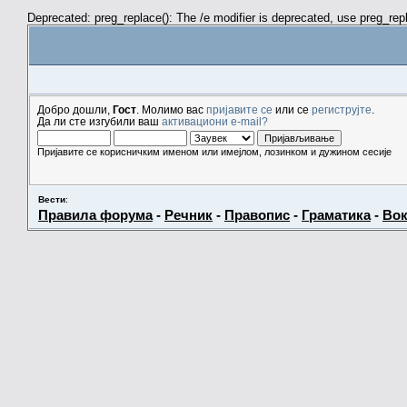
Deprecated: preg_replace(): The /e modifier is deprecated, use preg_re
Добро дошли,
Гост
. Молимо вас
пријавите се
или се
региструјте
.
Да ли сте изгубили ваш
активациони e-mail?
Пријавите се корисничким именом или имејлом, лозинком и дужином сесије
Вести
:
Правила форума
-
Речник
-
Правопис
-
Граматика
-
Вок