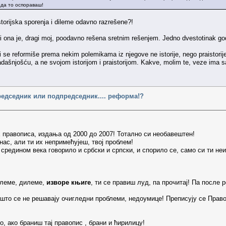
 да то оспораваш!
istorijska sporenja i dileme odavno razrešene?!
, ali ona je, dragi moj, poodavno rešena sretnim rešenjem. Jedno dvestotinak go
oji se reformiše prema nekim polemikama iz njegove ne istorije, nego praistorije
dašnjošću, a ne svojom istorijom i praistorijom. Kakve, molim te, veze ima s
редседник или подпредседник.... реформа!?
 правописа, издања од 2000 до 2007! Тотално си необавештен!
нас, али ти их непримећујеш, твој проблем!
е средином века говорило и србски и српски, и спорило се, само си ти н
блеме, дилеме,
изворе књиге
, ти се правиш луд, па прочитај! Па после 
ашто се не решавају очигледни проблеми, недоумице! Преписују се Прав
, ако браниш тај правопис , брани и ћирилицу!