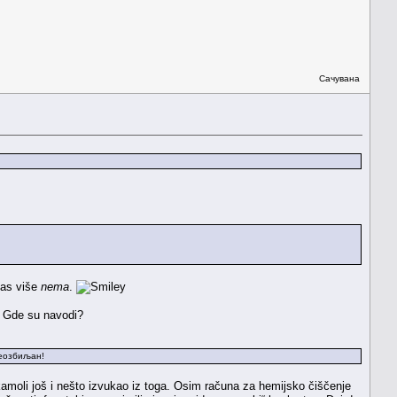
Сачувана
nas više
nema
.
o. Gde su navodi?
неозбиљан!
moli još i nešto izvukao iz toga. Osim računa za hemijsko čiščenje