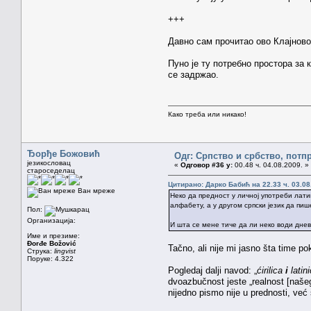
+++
Давно сам прочитао ово Клајново пр
Пуно је ту потребно простора за
се задржао.
Како треба или никако!
Ђорђе Божовић
Одг: Српство и србство, потп
језикословац
«
Одговор #36 у:
00.48 ч. 04.08.2009. »
староседелац
Цитирано: Дарко Бабић на 22.33 ч. 03.08
Ван мреже
Неко да предност у личној употреби лат
алфабету, а у другом српски језик да пи
Пол:
Организација:
И шта се мене тиче да ли неко води дневн
Име и презиме:
Đorđe Božović
Tačno, ali nije mi jasno šta time 
Струка:
lingvist
Поруке: 4.322
Pogledaj dalji navod: „
ćirilica
i
latin
dvoazbučnost jeste „realnost [našeg
nijedno pismo nije u prednosti, ve