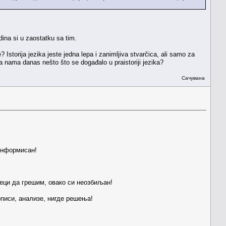
dina si u zaostatku sa tim.
? Istorija jezika jeste jedna lepa i zanimljiva stvarčica, ali samo za
a nama danas nešto što se događalo u praistoriji jezika?
Сачувана
еинформисан!
реци да грешим, овако си неозбиљан!
описи, анализе, нигде решења!