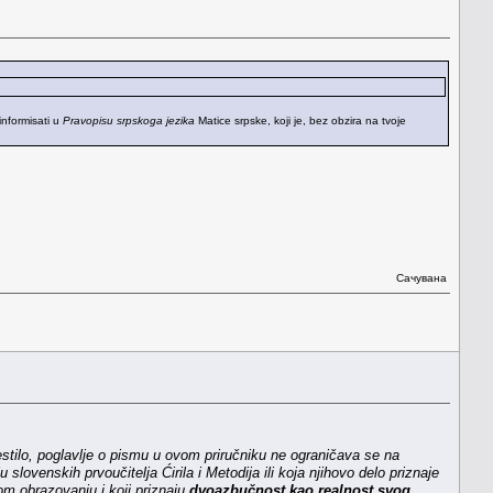
informisati u
Pravopisu srpskoga jezika
Matice srpske, koji je, bez obzira na tvoje
Сачувана
mestilo, poglavlje o pismu u ovom priručniku ne ograničava se na
lovenskih prvoučitelja Ćirila i Metodija ili koja njihovo delo priznaje
m obrazovanju i koji priznaju
dvoazbučnost kao realnost svog