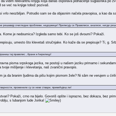
da vidim relevantnu knjigu koja danas osporava jednačenje suglasnika po zvučn
 kad se već na knjige tobož pozivaš.
o si vrlo neozbiljan. Potrudio sam se da objasnim načela pravopisa, a kao da s
.
 не решавају очигледни проблеми, недоумице! Преписују се Правописи, анализе, нигде ре
ca. Kome je nedoumica? Izgleda samo tebi. Ko se još dvoumi? Pokaži.
 prepisuju, umesto što klevetaš stručnjake. Ko kaže da se prepisuje? Ti, g. Sr
.
раниш тај правопис , брани и ћирилицу!
vnopravna pisma srpskoga jezika, ne postoji u našem jeziku primarno i sekund
a tvoje mišljenje i klevetanja, naš zvanični pravopis.
am ja da branim ljudima da pišu kojim pismom žele? Ni sâm ne verujem u ćiril
.
тварности, промениле су се неке ствари, примећујеш ли!
tvari? Pokaži, crno na bijelo. Govoriš opšte i isprazno, bez dokaza, bez primer
blju, s lubanjom lude Jorika!
)