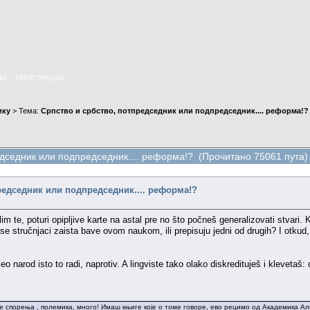
ЊЕ
РЕГИСТРАЦИЈА
ику
> Тема:
Српство и србство, потпредседник или подпредседник.... реформа!?
едседник или подпредседник.... реформа!? (Прочитано 75061 пута)
редседник или подпредседник.... реформа!?
m te, poturi opipljive karte na astal pre no što počneš generalizovati stvari. 
 se stručnjaci zaista bave ovom naukom, ili prepisuju jedni od drugih? I otkud,
 ceo narod isto to radi, naprotiv. A lingviste tako olako diskredituješ i kleve
.
е спорења , полемика, много! Имаш књиге које о томе говоре, ево рецимо од Академика Ал