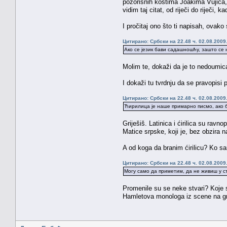
pozorišnih kostima Joakima Vujića, 
vidim taj citat, od riječi do riječi,
I pročitaj ono što ti napisah, ovak
Цитирано: Србски на 22.48 ч. 02.08.2009
Ако се језик бави садашношћу, зашто се
Molim te, dokaži da je to nedoumi
I dokaži tu tvrdnju da se pravopisi
Цитирано: Србски на 22.48 ч. 02.08.2009
Ћирилица је наше примарно писмо, ако б
Griješiš. Latinica i ćirilica su ra
Matice srpske, koji je, bez obzira n
A od koga da branim ćirilicu? Ko s
Цитирано: Србски на 22.48 ч. 02.08.2009
Могу само да приметим, да не живиш у с
Promenile su se neke stvari? Koje s
Hamletova monologa iz scene na gro