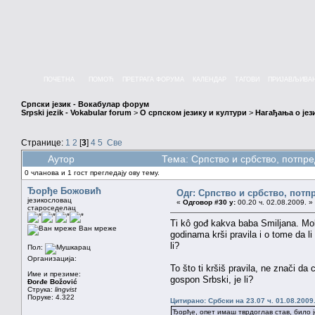
ПОЧЕТНА
ПОМОЋ
ПРЕТРАГА ФОРУМА
КАЛЕНДАР
ТАГОВИ
ПРИЈАВЉИВА
Српски језик - Вокабулар форум
Srpski jezik - Vokabular forum
>
О српском језику и култури
>
Нагађања о јез
Странице:
1
2
[
3
]
4
5
Све
Аутор
Тема: Српство и србство, потпр
0 чланова и 1 гост прегледају ову тему.
Ђорђе Божовић
Одг: Српство и србство, потп
језикословац
«
Одговор #30 у:
00.20 ч. 02.08.2009. »
староседелац
Ti kô gođ kakva baba Smiljana. Moli
Ван мреже
godinama krši pravila i o tome da li
li?
Пол:
Организација:
To što ti kršiš pravila, ne znači da
Име и презиме:
gospon Srbski, je li?
Đorđe Božović
Струка:
lingvist
Поруке: 4.322
Цитирано: Србски на 23.07 ч. 01.08.2009
Ђорђе, опет имаш тврдоглав став, било ј