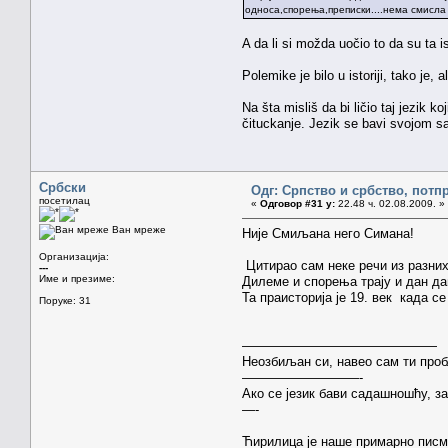
односа,спорења,преписки....нема смисла
A da li si možda uočio to da su ta 
Polemike je bilo u istoriji, tako je
Na šta misliš da bi ličio taj jezik k
čituckanje. Jezik se bavi svojom sa
Србски
Одг: Српство и србство, потп
посетилац
«
Одговор #31 у:
22.48 ч. 02.08.2009. »
Ван мреже
Није Смиљана него Симана!
Организација:
Цитирао сам неке речи из разних
---
Име и презиме:
Дилеме и спорења трају и дан да
Та праисторија је 19. век када с
Поруке: 31
———————————————
Неозбиљан си, навео сам ти про
—————————-
Ако се језик бави садашношћу, з
—-
Ћирилица је наше примарно писмо