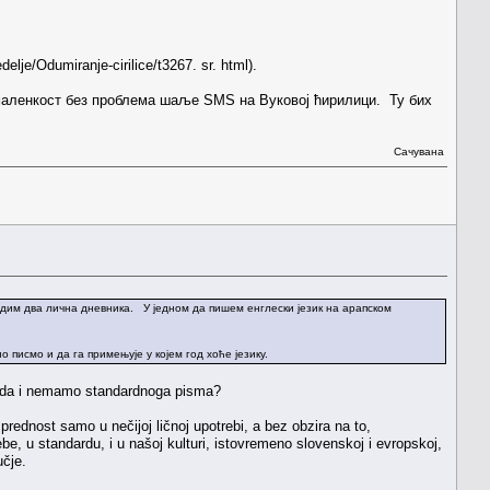
e/Odumiranje-cirilice/t3267. sr. html).
 маленкост без проблема шаље ЅМЅ на Вуковој ћирилици. Ту бих
Сачувана
одим два лична дневника. У једном да пишем енглески језик на арапском
о писмо и да га примењује у којем год хоће језику.
ko da i nemamo standardnoga pisma?
prednost samo u nečijoj ličnoj upotrebi, a bez obzira na to,
e, u standardu, i u našoj kulturi, istovremeno slovenskoj i evropskoj,
učje.