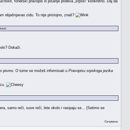
osti, fonetski pravopis ili pisanje prideva „srpski“ konkretno. Daj da
am objašnjavao zidu. To nije pristojno, znaš?
шења!
bski? Dokaži.
arno pismo. O tome se možeš informisati u
Pravopisu srpskoga jezika
icu.
a, samo reči, suve reči, lete okolo i rasipaju se... (Setimo se
Сачувана