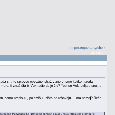
« претходне
следеће »
ШТАМПАЈ
Kada si ti to sproveo opsežno istraživanje o tome koliko naroda
 more, ti znaš šta bi Vuk radio da je živ? Tebi se Vuk javlja u snu, je
taš: oni samo prepisuju, polemišu i ništa ne rešavaju — ma nemoj? Reče
ександра Младеновића "Историја српског језика", тамо имаш све о историји