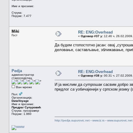
Име и презиме:
Струка:
Поруке: 7.477
Miki
RE: ENG:Overhead
Гост
«
Одговор #37 у:
12.46 ч. 26.02.2009.
Да будем стопостотно јасан: овај „сутроша
деловање, састављање, зближавање, приб
Pedja
RE: ENG:Overhead
администратор
«
Одговор #38 у:
00.31 ч. 27.02.2009.
староседелац
И ја мислим да
сутрошак
сасвим добро зв
Ван мреже
предлог
са
уобичајенији у српском језику (
Пол:
Организација:
DataVoyage
Име и презиме:
Предраг Супуровић
Струка:
програмер
Поруке: 1.960
http://pedja.supurovic.net
-
www.iz.rs
-
www.supurovic.net