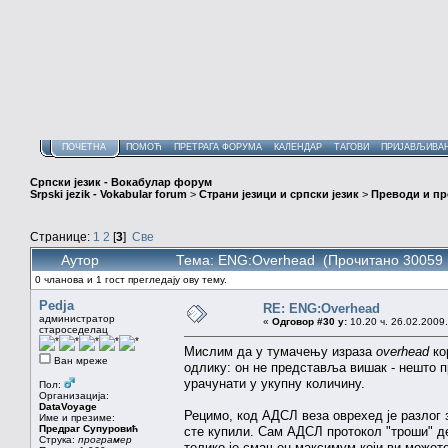
ПОЧЕТНА
ПОМОЋ
ПРЕТРАГА ФОРУМА
КАЛЕНДАР
ТАГОВИ
ПРИЈАВЉИВА
Српски језик - Вокабулар форум
Srpski jezik - Vokabular forum
>
Страни језици и српски језик
>
Преводи и п
Странице:
1
2
[
3
]
Све
Аутор
Тема: ENG:Overhead (Прочитано 30059 
0 чланова и 1 гост прегледају ову тему.
Pedja
RE: ENG:Overhead
администратор
«
Одговор #30 у:
10.20 ч. 26.02.2009.
староседелац
Мислим да у тумачењу израза
overhead
ко
Ван мреже
одлику: он не представља вишак - нешто пр
урачунати у укупну количину.
Пол:
Организација:
DataVoyage
Рецимо, код АДСЛ веза оврехед је разлог з
Име и презиме:
Предраг Супуровић
сте купили. Сам АДСЛ протокол "троши" део
Струка:
програмер
толико је смањен максимум који ви можете