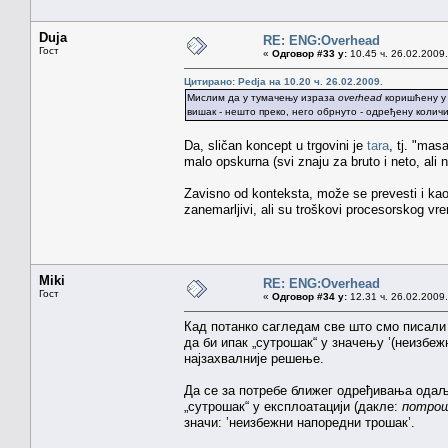
Duja
RE: ENG:Overhead
Гост
«
Одговор #33 у:
10.45 ч. 26.02.2009.
Цитирано: Pedja на 10.20 ч. 26.02.2009.
Мислим да у тумачењу израза
overhead
коришћену у 
вишак - нешто преко, него обрнуто - одређену количи
Da, sličan koncept u trgovini je
tara
, tj. "ma
malo opskurna (svi znaju za bruto i neto, ali n
Zavisno od konteksta, može se prevesti i kao "
zanemarljivi, ali su troškovi procesorskog vr
Miki
RE: ENG:Overhead
Гост
«
Одговор #34 у:
12.31 ч. 26.02.2009.
Кад потанко сагледам све што смо писали 
да би ипак „сутрошак“ у значењу ’(неизбежн
најзахвалније решење.
Да се за потребе ближег одређивања одаљ
„сутрошак“ у експлоатацији (дакле:
потро
значи: ’неизбежни напоредни трошак’.