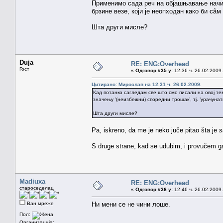
Применимо сада реч на објашњавање начин
брзине везе, који је неопходан како би сâм
Шта други мисле?
Duja
RE: ENG:Overhead
Гост
«
Одговор #35 у:
12.36 ч. 26.02.2009.
Цитирано: Мирослав на 12.31 ч. 26.02.2009.
Кад потанко сагледам све што смо писали на овој т
значењу ’(неизбежни) споредни трошак’, тј. ’урачуна
Шта други мисле?
Pa, iskreno, da me je neko juče pitao šta je
s
S druge strane, kad se udubim, i provučem ga
Madiuxa
RE: ENG:Overhead
староседелац
«
Одговор #36 у:
12.46 ч. 26.02.2009.
Ван мреже
Ни мени се не чини лоше.
Пол:
Организација: