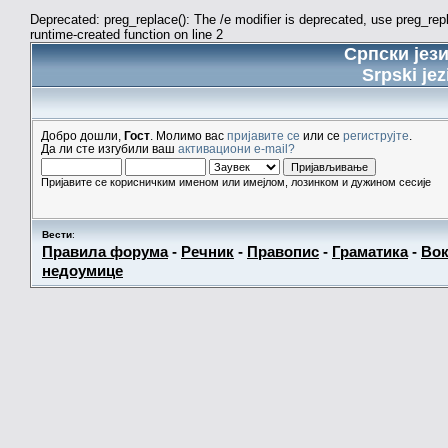
Deprecated: preg_replace(): The /e modifier is deprecated, use preg_re
runtime-created function on line 2
Српски јез
Srpski jez
Добро дошли,
Гост
. Молимо вас
пријавите се
или се
региструјте
.
Да ли сте изгубили ваш
активациони e-mail?
Пријавите се корисничким именом или имејлом, лозинком и дужином сесије
Вести
:
Правила форума
-
Речник
-
Правопис
-
Граматика
-
Вок
недоумице