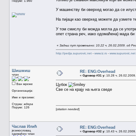
Поруке: 1.960
У машинству би оверхед могао да се илустр
На пијаци као оверхед можете да узмете т
У том смислу би можда могла да се употреб
опет страна реч, иако одомаћена) мада би
«
Задњи пут промењено: 10.22 ч. 26.02.2009. од Pe
http://pedja.supurovic.net
-
www.iz.rs
-
www.supurovic.net
Шишмиш
RE: ENG:Overhead
члан
«
Одговор #31 у:
10.28 ч. 26.02.2009.
Ван мреже
Цубок
Све се на крају на њега сведе
Организација:
Име и презиме:
Струка:
ждера
Поруке: 126
[
citation needed
]
Часлав Илић
RE: ENG:Overhead
језикословац
«
Одговор #32 у:
10.43 ч. 26.02.2009.
одомаћен члан