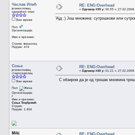
Часлав Илић
RE: ENG:Overhead
језикословац
«
Одговор #39 у:
00.55 ч. 27.02.2009.
одомаћен члан
'Ајд :) Још множина: сутрошкови или сутр
Ван мреже
Пол:
Организација:
Име и презиме:
Струка:
машинац
Поруке: 474
Соња
RE: ENG:Overhead
језикословац
«
Одговор #40 у:
01.21 ч. 27.02.2009.
староседелац
С обзиром да је од трошак множина трошк
Ван мреже
Пол:
Организација:
/
Име и презиме:
Соња Ђорђевић
Струка:
Поруке: 1.404
Miki
RE: ENG:Overhead