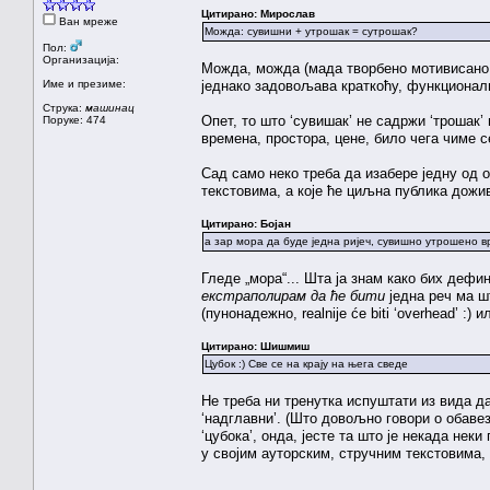
Цитирано: Мирослав
Ван мреже
Можда: сувишни + утрошак = сутрошак?
Пол:
Организација:
Можда, можда (мада творбено мотивисано ка
Име и презиме:
једнако задовољава краткоћу, функционалн
Струка:
машинац
Опет, то што ‘сувишак’ не садржи ‘трошак’
Поруке: 474
времена, простора, цене, било чега чиме с
Сад само неко треба да изабере једну од о
текстовима, а које ће циљна публика дожив
Цитирано: Бојан
а зар мора да буде једна ријеч, сувишно утрошено ври
Гледе „мора“... Шта ја знам како бих дефи
екстраполирам да ће бити
једна реч ма шт
(пунонадежно, realnije će biti ‘overhead’ :) 
Цитирано: Шишмиш
Цубок :) Све се на крају на њега сведе
Не треба ни тренутка испуштати из вида да
‘надглавни’. (Што довољно говори о обавез
‘цубока’, онда, јесте та што је некада не
у својим ауторским, стручним текстовима,