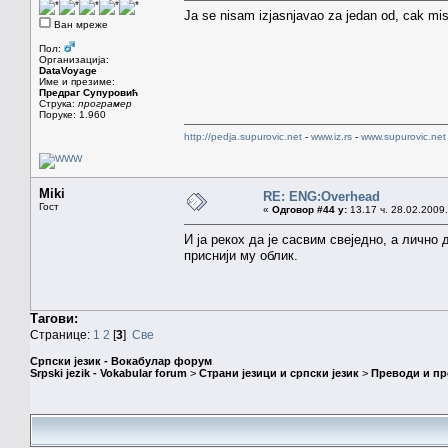
Ja se nisam izjasnjavao za jedan od, cak misl
Ван мреже
Пол:
Организација:
DataVoyage
Име и презиме:
Предраг Супуровић
Струка:
програмер
Поруке: 1.960
http://pedja.supurovic.net
-
www.iz.rs
-
www.supurovic.net
Miki
RE: ENG:Overhead
Гост
«
Одговор #44 у:
13.17 ч. 28.02.2009.
И ја рекох да је сасвим свеједно, а лично
приснији му облик.
Тагови:
Странице:
1
2
[
3
]
Све
Српски језик - Вокабулар форум
Srpski jezik - Vokabular forum
>
Страни језици и српски језик
>
Преводи и п