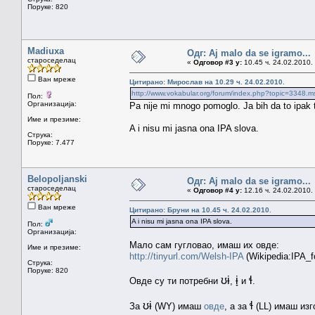
Поруке: 820
Madiuxa
Одг: Aj malo da se igramo...
староседелац
«
Одговор #3 у:
10.45 ч. 24.02.2010.
Ван мреже
Цитирано: Мирослав на 10.29 ч. 24.02.2010.
http://www.vokabular.org/forum/index.php?topic=334
Пол:
Организација:
Pa nije mi mnogo pomoglo. Ja bih da to ipak 
Име и презиме:
A i nisu mi jasna ona IPA slova.
Струка:
Поруке: 7.477
Belopoljanski
Одг: Aj malo da se igramo...
староседелац
«
Одговор #4 у:
12.16 ч. 24.02.2010.
Ван мреже
Цитирано: Бруни на 10.45 ч. 24.02.2010.
A i nisu mi jasna ona IPA slova.
Пол:
Организација:
Мало сам гугловао, имаш их овде:
Име и презиме:
http://tinyurl.com/Welsh-IPA
(Wikipedia:IPA_f
Струка:
Поруке: 820
ʊɨ
ɨ̞
ɬ
Овде су ти потребни
,
и
.
ʊɨ
ɬ
За
(WY) имаш
овде
, а за
(LL) имаш из