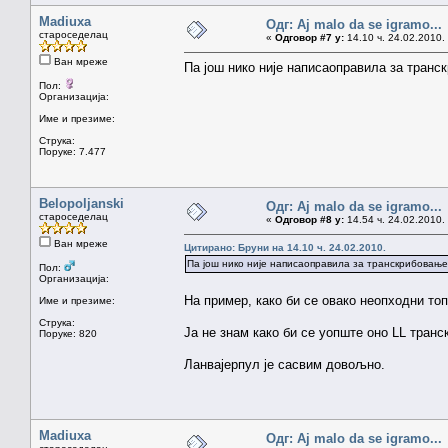
Madiuxa
Одг: Aj malo da se igramo...
староседелац
«
Одговор #7 у:
14.10 ч. 24.02.2010.
Ван мреже
Па још нико није написаоправила за транс
Пол:
Организација:
Име и презиме:
Струка:
Поруке: 7.477
Belopoljanski
Одг: Aj malo da se igramo...
староседелац
«
Одговор #8 у:
14.54 ч. 24.02.2010.
Ван мреже
Цитирано: Бруни на 14.10 ч. 24.02.2010.
Па још нико није написаоправила за транскрибовање
Пол:
Организација:
На пример, како би се овако неопходни т
Име и презиме:
Струка:
Ја не знам како би се уопште оно LL тран
Поруке: 820
Ланвајерпул је сасвим довољно.
Madiuxa
Одг: Aj malo da se igramo...