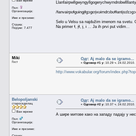
Ван мреже
Llanfairpwllgwyngyllgogerychwyrndrobwllllant
Пол:
Организација:
/ɬanvairpʊɬgʊɨngɨ̞ɬgɔgɛrɨ̞xʊɨrndrɔbʊɬɬantɨ̞sɪlɪɔ
Име и презиме:
Selo u Velsu sa najdužim imenom na svetu. Ovo
Струка:
Na primer ɬ, ɨ̞ɬ, ɨ̞, ɨ ... Ja ih prvi put vidim...
Поруке: 7.477
Miki
Одг: Aj malo da se igramo...
Гост
«
Одговор #1 у:
10.29 ч. 24.02.2010.
http://www.vokabular.org/forum/index.php?
Belopoljanski
Одг: Aj malo da se igramo...
староседелац
«
Одговор #2 у:
10.37 ч. 24.02.2010.
Ван мреже
А шире митове како на западу падају у нес
Пол:
Организација:
Име и презиме:
Струка: