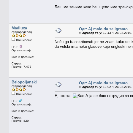
Баш ме занима како ћеш цело име транскр
Madiuxa
Одг: Aj malo da se igramo...
староседелац
«
Одговор #5 у:
12.43 ч. 24.02.2010.
Ван мреже
Neću ga transkribovati jer ne znam kako se tr
da velški ima neke glasove koje engleski nem
Пол:
Организација:
Име и презиме:
Струка:
Поруке: 7.477
Belopoljanski
Одг: Aj malo da se igramo...
староседелац
«
Одговор #6 у:
13.02 ч. 24.02.2010.
Ван мреже
Е, штета.
А ја се баш потрудио за ов
Пол:
Организација:
Име и презиме:
Струка:
Поруке: 820