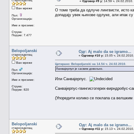
староседелац
«
Одговор #9 у:
14.59 ч. 24.02.2010.
Ван мреже
О томе треба да одлуче лингвисти, исто к
допадају увек њихове одлуке, али ипак су 
Пол:
Организација:
Име и презиме:
Струка:
Поруке: 7.477
Belopoljanski
Одг: Aj malo da se igramo...
староседелац
«
Одговор #10 у:
15.05 ч. 24.02.2010.
Ван мреже
Цитирано: Belopoljanski на 14.54 ч. 24.02.2010.
Ланвајерпул је сасвим довољно.
Пол:
Организација:
Или Санвајерпус.
Име и презиме:
Струка:
Санвајерпус-гвингисгогерих-вирндробус-са
Поруке: 820
(Упоредити колико се поклапа са велшким
Belopoljanski
Одг: Aj malo da se igramo...
староседелац
«
Одговор #11 у:
15.13 ч. 24.02.2010.