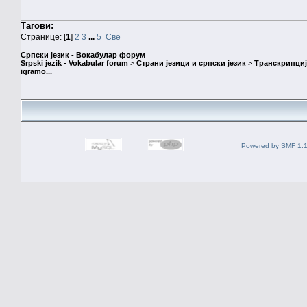
Тагови:
Странице: [
1
]
2
3
...
5
Све
Српски језик - Вокабулар форум
Srpski jezik - Vokabular forum
>
Страни језици и српски језик
>
Транскрипциј
igramo...
Powered by SMF 1.