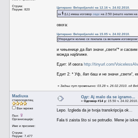
Струка:
Цитирано: Belopoljanski на 12.16 ч. 24.02.2010.
Поруке: 820
ɬ
за
(LL) имаш изговор
овде
на 2:50 (нешто налик на ś
овога:
Цитирано: Belopoljanski на 15.05 ч. 24.02.2010.
(Упоредити колико се поклапа са велшким изговором
и чињенице да
llan
значи „свети“* и сасвим
можда најближе.
Едит: И овога
http://tinyurl.com/VoicelessAl
Едит 2: * Уф,
llan
баш и не значи „свети“, 
«
Задњи пут промењено: 03.28 ч. 26.02.2010. од Belo
Madiuxa
Одг: Aj malo da se igramo...
староседелац
«
Одговор #14 у:
15.50 ч. 24.02.2010.
Ван мреже
Lepo. Izgleda da je tvoja transkripcija ok...
Пол:
Организација:
Fala ti zaista što si se potrudio. Mene je iskr
Име и презиме:
Струка:
Поруке: 7.477