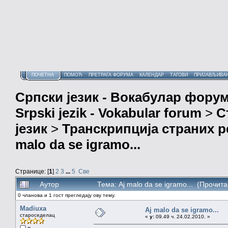
ПОЧЕТНА
ПОМОЋ
ПРЕТРАГА ФОРУМА
КАЛЕНДАР
ТАГОВИ
ПРИЈАВЉИВА
Српски језик - Вокабулар фору
Srpski jezik - Vokabular forum
>
С
језик
>
Транскрипција страних р
malo da se igramo...
Странице: [
1
]
2
3
...
5
Све
Аутор
Тема: Aj malo da se igramo... (Прочит
0 чланова и 1 гост прегледају ову тему.
Madiuxa
Aj malo da se igramo...
староседелац
«
у:
09.49 ч. 24.02.2010. »