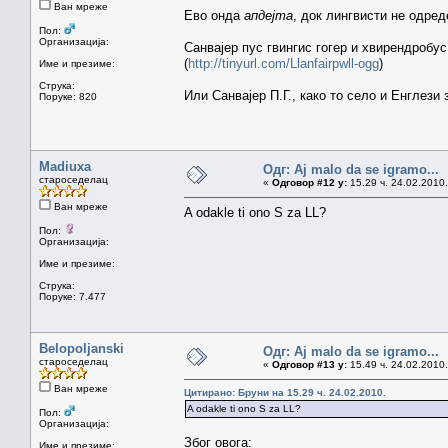
Ван мреже
Ево онда
апдејта
, док лингвисти не одре
Пол:
Организација:
Санвајер пус гвингис гогер и хвирендробус 
(
http://tinyurl.com/Llanfairpwll-ogg
)
Име и презиме:
Струка:
Или Санвајер П.Г., како то село и Енглези 
Поруке: 820
Madiuxa
Одг: Aj malo da se igramo...
староседелац
«
Одговор #12 у:
15.29 ч. 24.02.2010.
Ван мреже
A odakle ti ono S za LL?
Пол:
Организација:
Име и презиме:
Струка:
Поруке: 7.477
Belopoljanski
Одг: Aj malo da se igramo...
староседелац
«
Одговор #13 у:
15.49 ч. 24.02.2010.
Ван мреже
Цитирано: Бруни на 15.29 ч. 24.02.2010.
A odakle ti ono S za LL?
Пол:
Организација:
Због овога:
Име и презиме: