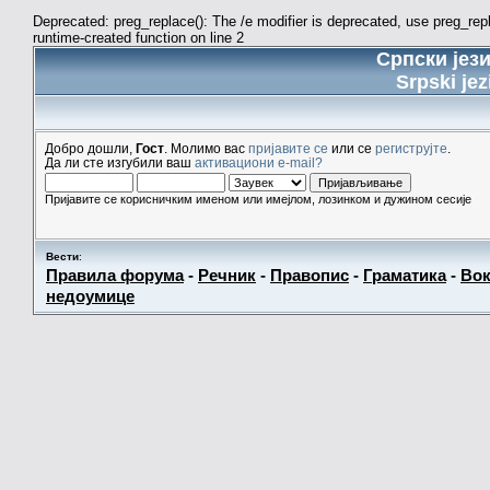
Deprecated: preg_replace(): The /e modifier is deprecated, use preg_re
runtime-created function on line 2
Српски јез
Srpski jez
Добро дошли,
Гост
. Молимо вас
пријавите се
или се
региструјте
.
Да ли сте изгубили ваш
активациони e-mail?
Пријавите се корисничким именом или имејлом, лозинком и дужином сесије
Вести
:
Правила форума
-
Речник
-
Правопис
-
Граматика
-
Вок
недоумице