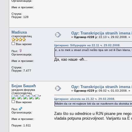
Организација:
Име и презиме:
Струка:
Поруке: 128
Madiuxa
Одг: Transkripcija stranih imena
староседелац
«
Одговор #228 у:
22.13 ч. 29.02.2008. »
Ван мреже
Цитирано: Sillypuppie на 22.11 ч. 29.02.2008.
e, a to mek u stvari znači nešto tipa sin od ili član klana
Пол:
Организација:
Да, као наше -ић...
Име и презиме:
Струка:
Поруке: 7.477
Бојан Башић
Одг: Transkripcija stranih imena
уредник форума
«
Одговор #229 у:
09.02 ч. 01.03.2008. »
староседелац
Цитирано: alcesta на 21.32 ч. 29.02.2008.
Ван мреже
Mislim da ce mi najteze biti da se naviknem da skotsk
Пол:
Организација:
Zato što su odrednice u RJN pisane pre nego 
vladala potpuna proizvoljnost. Varijantu sa E 
Име и презиме:
Поруке: 1.611