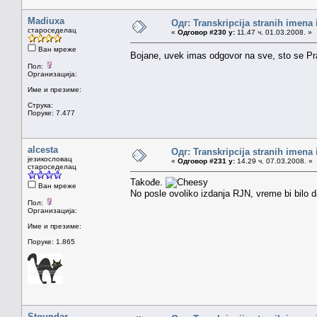
Madiuxa
Одг: Transkripcija stranih imena
староседелац
«
Одговор #230 у:
11.47 ч. 01.03.2008. »
Ван мреже
Bojane, uvek imas odgovor na sve, sto se Pra
Пол:
Организација:
Име и презиме:
Струка:
Поруке: 7.477
alcesta
Одг: Transkripcija stranih imena
језикословац
«
Одговор #231 у:
14.29 ч. 07.03.2008. »
староседелац
Takođe.
Ван мреже
No posle ovoliko izdanja RJN, vreme bi bilo
Пол:
Организација:
Име и презиме:
Поруке: 1.865
Stoundar