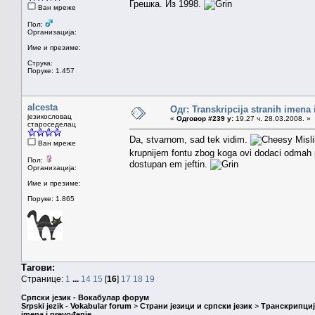
Грешка. Из 1998.
Ван мреже
Пол:
Организација:
Име и презиме:
Струка:
Поруке: 1.457
alcesta
Одг: Transkripcija stranih imena
језикословац
«
Одговор #239 у:
19.27 ч. 28.03.2008. »
староседелац
Da, stvarnom, sad tek vidim.
Misli
Ван мреже
krupnijem fontu zbog koga ovi dodaci odmah 
Пол:
dostupan em jeftin.
Организација:
Име и презиме:
Поруке: 1.865
Тагови:
Странице:
1
...
14
15
[
16
]
17
18
19
Српски језик - Вокабулар форум
Srpski jezik - Vokabular forum
>
Страни језици и српски језик
>
Транскрипциј
imena i prevođenje