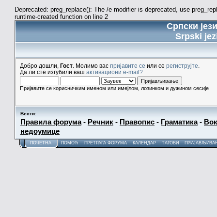
Deprecated: preg_replace(): The /e modifier is deprecated, use preg_re
runtime-created function on line 2
Српски јез
Srpski jez
Добро дошли,
Гост
. Молимо вас
пријавите се
или се
региструјте
.
Да ли сте изгубили ваш
активациони e-mail?
Пријавите се корисничким именом или имејлом, лозинком и дужином сесије
Вести
:
Правила форума
-
Речник
-
Правопис
-
Граматика
-
Вок
недоумице
ПОЧЕТНА
ПОМОЋ
ПРЕТРАГА ФОРУМА
КАЛЕНДАР
ТАГОВИ
ПРИЈАВЉИВА