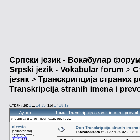
Српски језик - Вокабулар фору
Srpski jezik - Vokabular forum
>
С
језик
>
Транскрипција страних р
Transkripcija stranih imena i prev
Странице:
1
...
14
15
[
16
]
17
18
19
Аутор
Тема: Transkripcija stranih imena i prev
0 чланова и 1 гост прегледају ову тему.
alcesta
Одг: Transkripcija stranih imena
језикословац
«
Одговор #225 у:
21.32 ч. 29.02.2008. »
староседелац