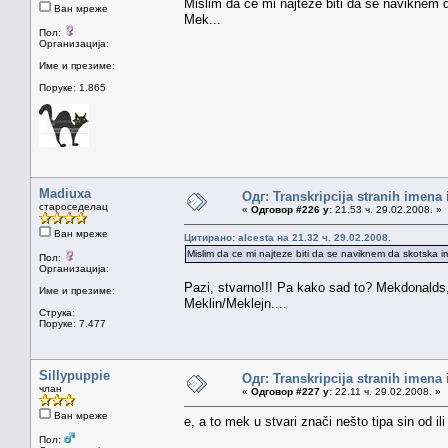
Mislim da ce mi najteze biti da se navikne
Ван мреже
Mek...
Пол:
Организација:
Име и презиме:
Поруке: 1.865
Madiuxa
Одг: Transkripcija stranih imena
староседелац
«
Одговор #226 у:
21.53 ч. 29.02.2008. »
Ван мреже
Цитирано: alcesta на 21.32 ч. 29.02.2008.
Mislim da ce mi najteze biti da se naviknem da skotsk
Пол:
Организација:
Pazi, stvarno!!! Pa kako sad to? Mekdonalds,
Име и презиме:
Meklin/Meklejn....
Струка:
Поруке: 7.477
Sillypuppie
Одг: Transkripcija stranih imena
члан
«
Одговор #227 у:
22.11 ч. 29.02.2008. »
Ван мреже
e, a to mek u stvari znači nešto tipa sin od il
Пол: