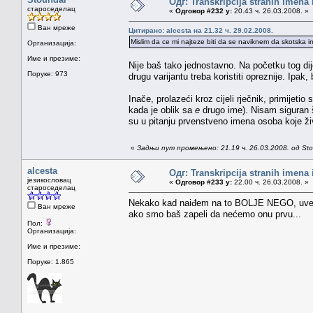
Одг: Transkripcija stranih imena
староседелац
«
Одговор #232 у:
20.43 ч. 26.03.2008. »
Ван мреже
Цитирано: alcesta на 21.32 ч. 29.02.2008.
Mislim da ce mi najteze biti da se naviknem da skotsk
Организација:
Име и презиме:
Nije baš tako jednostavno. Na početku tog di
Поруке: 973
drugu varijantu treba koristiti opreznije. Ipak
Inače, prolazeći kroz cijeli rječnik, primijeti
kada je oblik sa
e
drugo ime). Nisam siguran š
su u pitanju prvenstveno imena osoba koje ž
«
Задњи пут промењено: 21.19 ч. 26.03.2008. од St
alcesta
Одг: Transkripcija stranih imena
језикословац
«
Одговор #233 у:
22.00 ч. 26.03.2008. »
староседелац
Nekako kad naiđem na to BOLJE NEGO, uvek mi 
Ван мреже
ako smo baš zapeli da nećemo onu prvu...
Пол:
Организација:
Име и презиме:
Поруке: 1.865