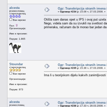
alcesta
Одг: Transkripcija stranih imena
језикословац
«
Одговор #234 у:
15.08 ч. 27.03.2008. »
староседелац
Otišla sam danas opet u IPS i ovaj put uzel
Ван мреже
Nego, videla sam da su izvukli na svetlost d
Пол:
primeraka, računam da bi morao bar jedan da
Организација:
Име и презиме:
Поруке: 1.865
Stoundar
Одг: Transkripcija stranih imena
староседелац
«
Одговор #235 у:
15.38 ч. 27.03.2008. »
Ван мреже
Ima li u teorijskom dijelu kakvih zanimljivost
Организација:
Име и презиме:
Поруке: 973
alcesta
Одг: Transkripcija stranih imena
језикословац
«
Одговор #236 у:
17.33 ч. 28.03.2008. »