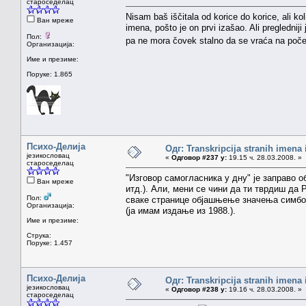
староседелац
Nisam baš iščitala od korice do korice, ali k
Ван мреже
imena, pošto je on prvi izašao. Ali preglednij
Пол:
pa ne mora čovek stalno da se vraća na poče
Организација:
Име и презиме:
Поруке: 1.865
Психо-Делија
Одг: Transkripcija stranih imena
језикословац
«
Одговор #237 у:
19.15 ч. 28.03.2008. »
староседелац
"Изговор самогласника у дну" је заправо
Ван мреже
итд.). Али, мени се чини да ти тврдиш да
Пол:
сваке странице објашњење значења симбол
Организација:
(ја имам издање из 1988.).
Име и презиме:
Струка:
Поруке: 1.457
Психо-Делија
Одг: Transkripcija stranih imena
језикословац
«
Одговор #238 у:
19.16 ч. 28.03.2008. »
староседелац