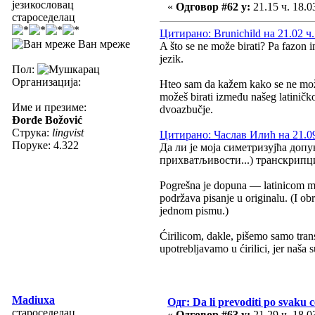
језикословац
«
Одговор #62 у:
21.15 ч. 18.0
староседелац
Цитирано: Brunichild на 21.02 ч.
Ван мреже
A što se ne može birati? Pa fazon i
jezik.
Пол:
Организација:
Hteo sam da kažem kako se ne može 
možeš birati između našeg latiničko
Име и презиме:
dvoazbučje.
Đorđe Božović
Струка:
lingvist
Цитирано: Часлав Илић на 21.09
Поруке: 4.322
Да ли је моја симетризујћа доп
прихватљивости...) транскрипци
Pogrešna je dopuna — latinicom mož
podržava pisanje u originalu. (I ob
jednom pismu.)
Ćirilicom, dakle, pišemo samo trans
upotrebljavamo u ćirilici, jer naša
Madiuxa
Одг: Da li prevoditi po svaku 
староседелац
«
Одговор #63 у:
21.29 ч. 18.0