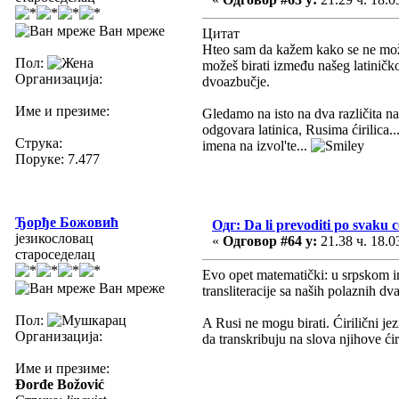
Ван мреже
Цитат
Hteo sam da kažem kako se ne može 
Пол:
možeš birati između našeg latiničko
Организација:
dvoazbučje.
Име и презиме:
Gledamo na isto na dva različita na
odgovara latinica, Rusima ćirilica.
Струка:
imena na izvol'te...
Поруке: 7.477
Ђорђе Божовић
Одг: Da li prevoditi po svaku 
језикословац
«
Одговор #64 у:
21.38 ч. 18.0
староседелац
Evo opet matematički: u srpskom im
Ван мреже
transliteracije sa naših polaznih dv
Пол:
A Rusi ne mogu birati. Ćirilični je
Организација:
da transkribuju na slova njihove ćir
Име и презиме:
Đorđe Božović