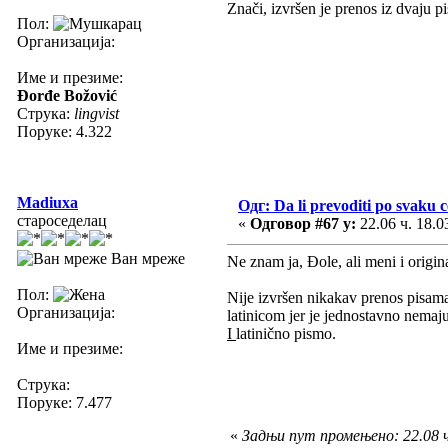
Znači, izvršen je prenos iz dvaju p
Пол:
Организација:
Име и презиме:
Đorđe Božović
Струка:
lingvist
Поруке: 4.322
Madiuxa
Одг: Da li prevoditi po svaku 
староседелац
«
Одговор #67 у:
22.06 ч. 18.0
Ван мреже
Ne znam ja, Đole, ali meni i origin
Пол:
Nije izvršen nikakav prenos pisama
Организација:
latinicom jer je jednostavno nema
I
latinično pismo.
Име и презиме:
Струка:
Поруке: 7.477
«
Задњи пут промењено: 22.08 ч.