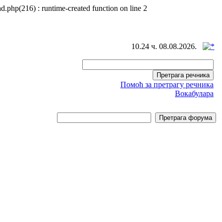
d.php(216) : runtime-created function on line 2
10.24 ч. 08.08.2026.
Помоћ за претрагу речника
Вокабулара