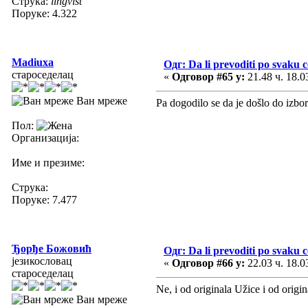
Струка:
lingvist
Поруке: 4.322
Madiuxa
Одг: Da li prevoditi po svaku 
староседелац
«
Одговор #65 у:
21.48 ч. 18.0
Ван мреже
Pa dogodilo se da je došlo do izbor
Пол:
Организација:
Име и презиме:
Струка:
Поруке: 7.477
Ђорђе Божовић
Одг: Da li prevoditi po svaku 
језикословац
«
Одговор #66 у:
22.03 ч. 18.0
староседелац
Ne, i od originala Užice i od ori
Ван мреже