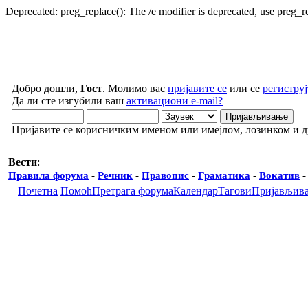
Deprecated: preg_replace(): The /e modifier is deprecated, use preg_
Добро дошли,
Гост
. Молимо вас
пријавите се
или се
региструј
Да ли сте изгубили ваш
активациони e-mail?
Пријавите се корисничким именом или имејлом, лозинком и 
Вести
:
Правила форума
-
Речник
-
Правопис
-
Граматика
-
Вокатив
Почетна
Помоћ
Претрага форума
Календар
Тагови
Пријављив