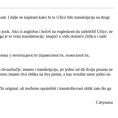
ti. I dalje ne kapiram kako bi to Užice bilo transkripcija na drugi
jezik. Ako si anglofon i hoćeš na engleskom da zabeležiš Užice, ne
je to vrsta transliteracije, imajući u vidu domaću ćirilicu i naše
разлика у неопходности (правилности, пожељности,
dvoazbučje, imamo i transkripciju, jer jedno od tih dvaju pisama ne
o izvorno imamo dva oblika na dva pisma, a kao rezultat samo jedno na
i original, ali možemo upotrebiti i transkribovani oblik zato što ga
Сачувана