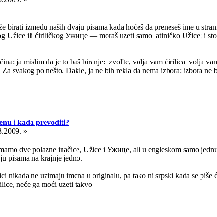
birati između naših dvaju pisama kada hoćeš da preneseš ime u strani 
g Užice ili ćiriličkog Ужице — moraš uzeti samo latiničko Užice; i stoga 
čina: ja mislim da je to baš biranje: izvol'te, volja vam ćirilica, volja
.. Za svakog po nešto. Dakle, ja ne bih rekla da nema izbora: izbora ne b
cenu i kada prevoditi?
3.2009. »
amo dve polazne inačice, Užice i Ужице, ali u engleskom samo jednu, U
aju pisama na krajnje jedno.
zici nikada ne uzimaju imena u originalu, pa tako ni srpski kada se piše 
ilice, neće ga moći uzeti takvo.