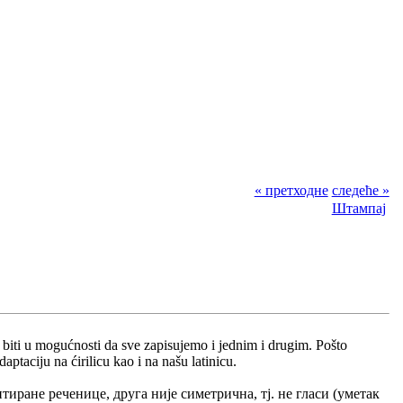
« претходне
следеће »
Штампај
biti u mogućnosti da sve zapisujemo i jednim i drugim. Pošto
ptaciju na ćirilicu kao i na našu latinicu.
тиране реченице, друга није симетрична, тј. не гласи (уметак