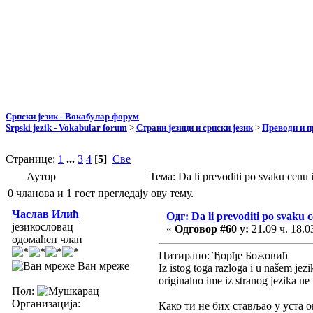
Српски језик - Вокабулар форум
Srpski jezik - Vokabular forum
>
Страни језици и српски језик
>
Преводи и 
Странице:
1
...
3
4
[
5
]
Све
Аутор
Тема: Da li prevoditi po svaku cen
0 чланова и 1 гост прегледају ову тему.
Часлав Илић
Одг: Da li prevoditi po svaku 
језикословац
«
Одговор #60 у:
21.09 ч. 18.0
одомаћен члан
Цитирано: Ђорђе Божовић
Ван мреже
Iz istog toga razloga i u našem je
originalno ime iz stranog jezika ne
Пол:
Организација:
Како ти не бих стављао у уста о