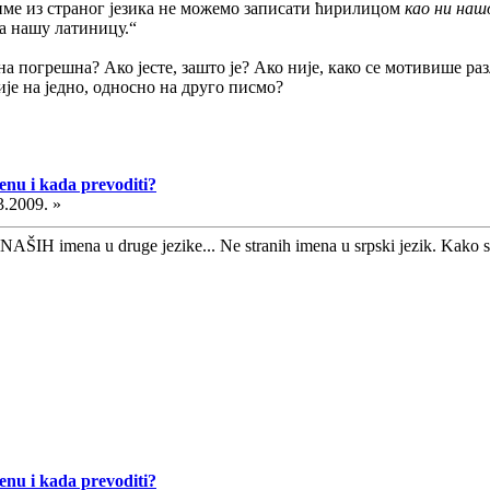
ме из страног језика не можемо записати ћирилицом
као ни на
а нашу латиницу.“
уна погрешна? Ако јесте, зашто је? Ако није, како се мотивише 
је на једно, односно на друго писмо?
cenu i kada prevoditi?
3.2009. »
e NAŠIH imena u druge jezike... Ne stranih imena u srpski jezik. Kako se
cenu i kada prevoditi?