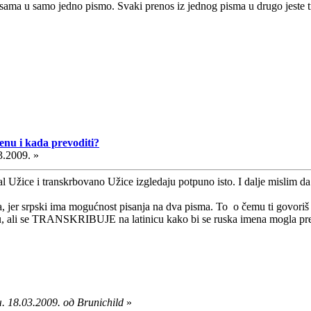
isama u samo jedno pismo. Svaki prenos iz jednog pisma u drugo jeste tran
cenu i kada prevoditi?
3.2009. »
al Užice i transkrbovano Užice izgledaju potpuno isto. I dalje mislim da
, jer srpski ima mogućnost pisanja na dva pisma. To o čemu ti govoriš m
ju, ali se TRANSKRIBUJE na latinicu kako bi se ruska imena mogla pren
 18.03.2009. од Brunichild
»