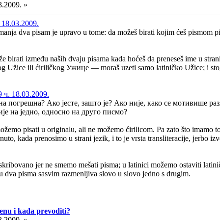
3.2009. »
 18.03.2009.
manja dva pisam je upravo u tome: da možeš birati kojim ćeš pismom pisa
birati između naših dvaju pisama kada hoćeš da preneseš ime u strani 
g Užice ili ćiriličkog Ужице — moraš uzeti samo latiničko Užice; i stoga 
 ч. 18.03.2009.
уна погрешна? Ако јесте, зашто је? Ако није, како се мотивише 
је на једно, односно на друго писмо?
emo pisati u originalu, ali ne možemo ćirilicom. Pa zato što imamo to 
rnuto, kada prenosimo u strani jezik, i to je vrsta transliteracije, jerb
kribovano jer ne smemo mešati pisma; u latinici možemo ostaviti latiničk
 su dva pisma sasvim razmenljiva slovo u slovo jedno s drugim.
cenu i kada prevoditi?
3.2009. »