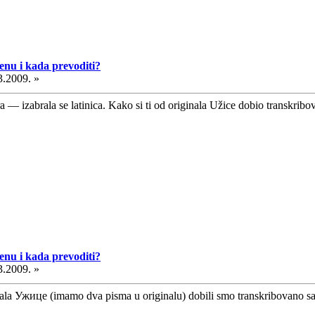
cenu i kada prevoditi?
3.2009. »
a — izabrala se latinica. Kako si ti od originala Užice dobio transkrib
cenu i kada prevoditi?
3.2009. »
ginala Ужице (imamo dva pisma u originalu) dobili smo transkribovano