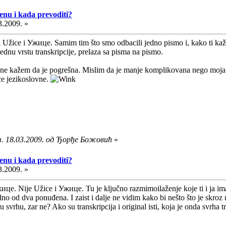
cenu i kada prevoditi?
3.2009. »
l i Užice i Ужице. Samim tim što smo odbacili jedno pismo i, kako ti k
o jednu vrstu transkripcije, prelaza sa pisma na pismo.
i ne kažem da je pogrešna. Mislim da je manje komplikovana nego moja, 
ce jezikoslovne.
ч. 18.03.2009. од Ђорђе Божовић
»
cenu i kada prevoditi?
3.2009. »
жице. Nije Užice i Ужице. Tu je ključno razmimoilaženje koje ti i ja im
o od dva ponuđena. I zaist i dalje ne vidim kako bi nešto što je skroz na
 svrhu, zar ne? Ako su transkripcija i original isti, koja je onda svrha t