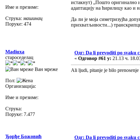
истакнут) „Пошто оригинално и
Име и презиме:
адаптацију на ћирилицу као и н
Струка:
машинац
Да ли је моја симетризујћа доп
Поруке: 474
прихватљивости...) транскрипци
Madiuxa
Одг: Da li prevoditi po svaku 
староседелац
«
Одговор #61 у:
21.13 ч. 18.0
Ван мреже
Ali ljudi, pitanje je bilo prenosenj
Пол:
Организација:
Име и презиме:
Струка:
Поруке: 7.477
Ђорђе Божовић
Одг: Da li prevoditi po svaku 