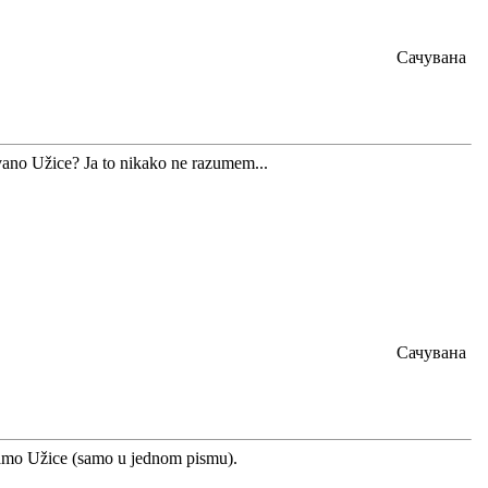
Сачувана
ovano Užice? Ja to nikako ne razumem...
Сачувана
 samo Užice (samo u jednom pismu).