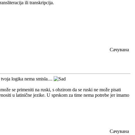
sliteracija ili transkripcija.
Сачувана
 tvoja logika nema smisla....
ože se primeniti na ruski, s obzirom da se ruski ne može pisati
ositi u latinične jezike. U sprskom za time nema potrebe jer imamo
Сачувана