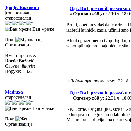
Ђорђе Божовић
Одг: Da li prevoditi po svaku 
језикословац
«
Одговор #68 у:
22.16 ч. 18.0
староседелац
Bruni, opet previđaš da je origina
Ван мреже
izabrali latinički zapis, učinili sm
Пол:
Ali okej, razumem i tvoju logiku, 
Организација:
zakomplikujemo i najobičnije sitni
Име и презиме:
Đorđe Božović
Струка:
lingvist
Поруке: 4.322
«
Задњи пут промењено: 22.18 
Madiuxa
Одг: Da li prevoditi po svaku 
староседелац
«
Одговор #69 у:
22.31 ч. 18.0
Ван мреже
Ne, Đorđe. Original je Užice ili У
jedno pismo, nego smo odabrali jedn
Пол:
Mislim, transkripcija ima neku svoju
Организација: