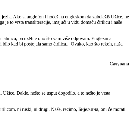
jezik. Ako si anglofon i hoćeš na engleskom da zabeležiš Užice, ne
je to vrsta transliteracije, imajući u vidu domaću ćirilicu i naše
 vam latinica, pa uzNite ono što vam više odgovara. Englezima
i bilo kad bi postojala samo ćirilica... Ovako, kao što rekoh, naša
Сачувана
žice. Dakle, nešto se usput dogodilo, a to nešto je vrsta
ćirilicom, ni ruski, ni drugi. Naše, recimo, Бијељина, oni će morati