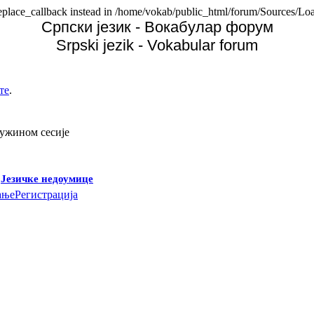
replace_callback instead in /home/vokab/public_html/forum/Sources/Loa
Српски језик - Вокабулар форум
Srpski jezik - Vokabular forum
те
.
дужином сесије
-
Језичке недоумице
ање
Регистрација