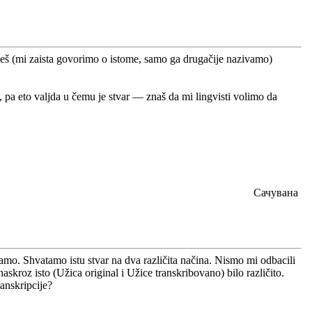
ažeš (mi zaista govorimo o istome, samo ga drugačije nazivamo)
pa eto valjda u čemu je stvar — znaš da mi lingvisti volimo da
Сачувана
amo. Shvatamo istu stvar na dva različita načina. Nismo mi odbacili
skroz isto (Užica original i Užice transkribovano) bilo različito.
ranskripcije?