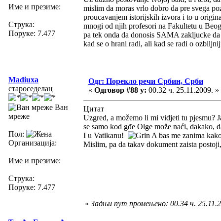
Име и презиме:
mislim da moras vrlo dobro da pre svega poznaj
proucavanjem istorijskih izvora i to u origin
Струка:
mnogi od njih profesori na Fakultetu u Beogra
Поруке: 7.477
pa tek onda da donosis SAMA zakljucke da li 
kad se o hrani radi, ali kad se radi o ozbiljn
Madiuxa
Одг: Порекло речи Србин, Срби
староседелац
«
Одговор #88 у:
00.32 ч. 25.11.2009. »
Ван
Цитат
мреже
Uzgred, a možemo li mi vidjeti tu pjesmu? Ja
se samo kod gđe Olge može naći, dakako, da
Пол:
I u Vatikanu!
A bas me zanima kako j
Организација:
Mislim, pa da takav dokument zaista postoji,
Име и презиме:
Струка:
Поруке: 7.477
«
Задњи пут промењено: 00.34 ч. 25.11.2