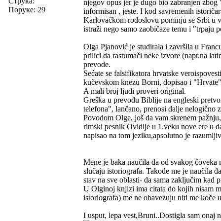
Струка:
njegov opus jer je dugo bio zabranjen zbog "
Поруке: 29
informisan , jeste. I kod savremenih istoriča
Karlovačkom rodoslovu pominju se Srbi u v
istraži nego samo zaobičaze temu i "trpaju p
Olga Pjanović je studirala i završila u Francu
prilici da rastumači neke izvore (napr.na lat
prevode.
Sećate se falsifikatora hrvatske veroispoves
kučevskom knezu Borni, dopisao i "Hrvate".
A mali broj ljudi proveri original.
Greška u prevodu Biblije na engleski pretvori
telefona", lančano, prenosi dalje nelogično z
Povodom Olge, još da vam skrenem pažnju, sa
rimski pesnik Ovidije u 1.veku nove ere u d
napisao na tom jeziku,apsolutno je razumljiv
Mene je baka naučila da od svakog čoveka mo
slučaju istoriografa. Takođe me je naučila d
stav na sve oblasti- da sama zaključim kad pr
U Olginoj knjizi ima citata do kojih nisam 
istoriografa) me ne obavezuju niti me koče u
I usput, lepa vest,Bruni..Dostigla sam onaj