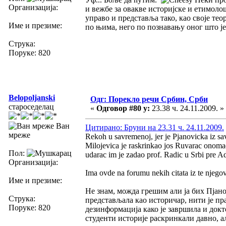
Организација:
и вежбе за овакве историјске и етимолош
управо и представља тако, као своје тео
Име и презиме:
по њима, него по познавању оног што је
Струка:
Поруке: 820
Belopoljanski
Одг: Порекло речи Србин, Срби
староседелац
«
Одговор #80 у:
23.38 ч. 24.11.2009. »
Ван
Цитирано: Бруни на 23.31 ч. 24.11.2009.
мреже
Rekoh u savremenoj, jer je Pjanovicka iz s
Milojevica je raskrinkao jos Ruvarac onomad
Пол:
udarac im je zadao prof. Radic u Srbi pre A
Организација:
Ima ovde na forumu nekih citata iz te njegove
Име и презиме:
Не знам, можда грешим али ја бих Пјанов
Струка:
представљала као историчар, нити је пр
Поруке: 820
дезинформација како је завршила и докт
студенти историје раскринкали давно, ал