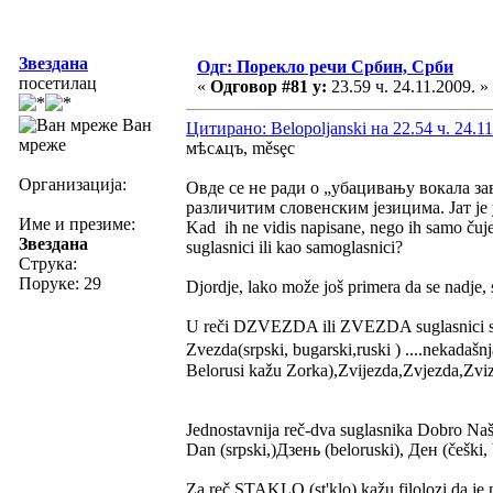
Звездана
Одг: Порекло речи Србин, Срби
посетилац
«
Одговор #81 у:
23.59 ч. 24.11.2009. »
Ван
Цитирано: Belopoljanski на 22.54 ч. 24.11
мреже
мѣсѧцъ, měsȩc
Организација:
Овде се не ради о „убацивању вокала зав
различитим словенским језицима. Јат је у з
Име и презиме:
Kad ih ne vidis napisane, nego ih samo čuješ 
Звездана
suglasnici ili kao samoglasnici?
Струка:
Поруке: 29
Djordje, lako može još primera da se nadje,
U reči DZVEZDA ili ZVEZDA suglasnici s
Zvezda(srpski, bugarski,ruski ) ....nekadaš
Belorusi kažu Zorka),Zvijezda,Zvjezda,Zviz
Jednostavnija reč-dva suglasnika Dobro Na
Dan (srpski,)Дзень (beloruski), Ден (češki,
Za reč STAKLO (st'klo) kažu filolozi da je 