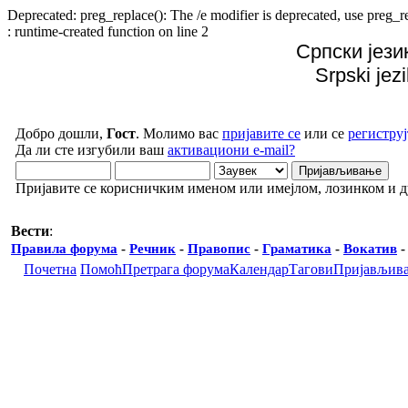
Deprecated: preg_replace(): The /e modifier is deprecated, use preg
: runtime-created function on line 2
Српски јези
Srpski jez
Добро дошли,
Гост
. Молимо вас
пријавите се
или се
региструј
Да ли сте изгубили ваш
активациони e-mail?
Пријавите се корисничким именом или имејлом, лозинком и 
Вести
:
Правила форума
-
Речник
-
Правопис
-
Граматика
-
Вокатив
Почетна
Помоћ
Претрага форума
Календар
Тагови
Пријављив