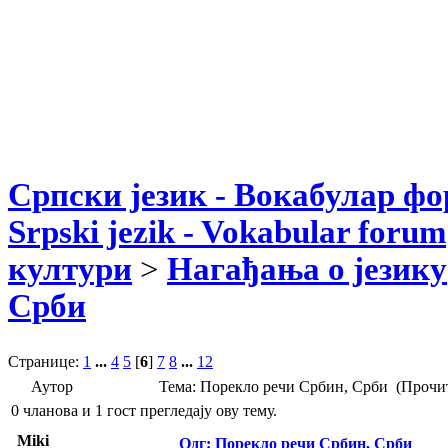
Српски језик - Вокабулар ф
Srpski jezik - Vokabular forum
култури
>
Нагађања о језику
Срби
Странице:
1
...
4
5
[
6
]
7
8
...
12
Аутор
Тема: Порекло речи Србин, Срби (Прочит
0 чланова и 1 гост прегледају ову тему.
Miki
Одг: Порекло речи Србин, Срби