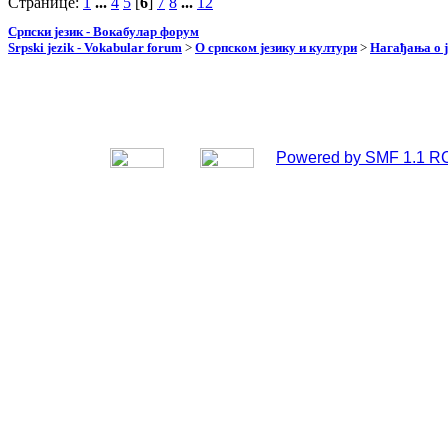
Странице:
1
...
4
5
[
6
]
7
8
...
12
Српски језик - Вокабулар форум
Srpski jezik - Vokabular forum
>
О српском језику и култури
>
Нагађања о ј
Powered by SMF 1.1 R