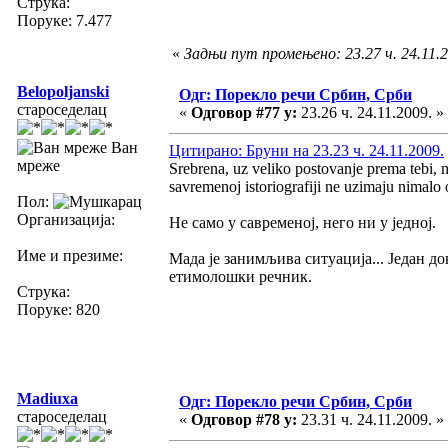
Струка:
Поруке: 7.477
«
Задњи пут промењено: 23.27 ч. 24.11.2
Belopoljanski
Одг: Порекло речи Србин, Срби
староседелац
«
Одговор #77 у:
23.26 ч. 24.11.2009. »
Ван
Цитирано: Бруни на 23.23 ч. 24.11.2009.
мреже
Srebrena, uz veliko postovanje prema tebi, 
savremenoj istoriografiji ne uzimaju nimalo 
Пол:
Организација:
Не само у савременој, него ни у једној.
Име и презиме:
Мада је занимљива ситуација... Један д
етимолошки речник.
Струка:
Поруке: 820
Madiuxa
Одг: Порекло речи Србин, Срби
староседелац
«
Одговор #78 у:
23.31 ч. 24.11.2009. »