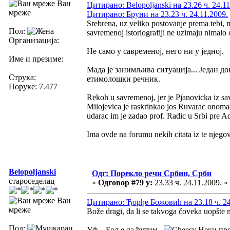
Ван
Цитирано: Belopoljanski на 23.26 ч. 24.11
мреже
Цитирано: Бруни на 23.23 ч. 24.11.2009.
Srebrena, uz veliko postovanje prema tebi, 
Пол:
savremenoj istoriografiji ne uzimaju nimalo 
Организација:
Не само у савременој, него ни у једној.
Име и презиме:
Мада је занимљива ситуација... Један д
Струка:
етимолошки речник.
Поруке: 7.477
Rekoh u savremenoj, jer je Pjanovicka iz s
Milojevica je raskrinkao jos Ruvarac onomad
udarac im je zadao prof. Radic u Srbi pre A
Ima ovde na forumu nekih citata iz te njegove
Belopoljanski
Одг: Порекло речи Србин, Срби
староседелац
«
Одговор #79 у:
23.33 ч. 24.11.2009. »
Ван
Цитирано: Ђорђе Божовић на 23.18 ч. 24
мреже
Bože dragi, da li se takvoga čoveka uopšte mo
Пол:
Уф... Боље да ћутим.
Неки про