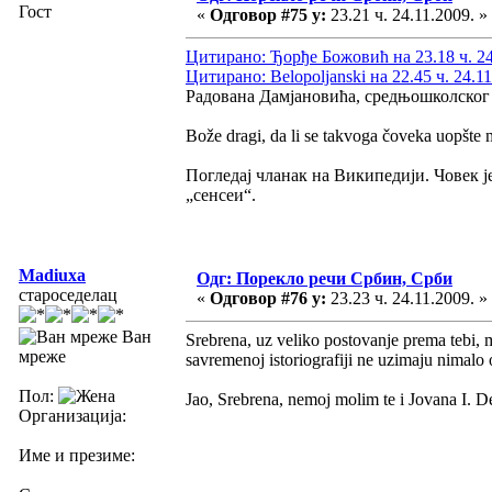
Гост
«
Одговор #75 у:
23.21 ч. 24.11.2009. »
Цитирано: Ђорђе Божовић на 23.18 ч. 24
Цитирано: Belopoljanski на 22.45 ч. 24.11
Радована Дамјановића, средњошколског н
Bože dragi, da li se takvoga čoveka uopšte mo
Погледај чланак на Википедији. Човек је
„сенсеи“.
Madiuxa
Одг: Порекло речи Србин, Срби
староседелац
«
Одговор #76 у:
23.23 ч. 24.11.2009. »
Ван
Srebrena, uz veliko postovanje prema tebi, 
мреже
savremenoj istoriografiji ne uzimaju nimalo 
Пол:
Jao, Srebrena, nemoj molim te i Jovana I. De
Организација:
Име и презиме: