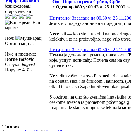
Ђорђе Божовић
Одг: Порекло речи Србин, Срби
језикословац
«
Одговор #89 у:
00.43 ч. 25.11.2009. »
староседелац
Цитирано: Звездана на 00.30 ч. 25.11.200
Ван
Језик и стварају анонимни појединци па
мреже
Neće biti — kao što ti rekoh i na onoj drugo
Пол:
kolektiv, i to ne proizvoljno, nego vrlo utv
Организација:
Цитирано: Звездана на 00.30 ч. 25.11.200
Име и презиме:
Немам ја довољно времена, нажалост, Ђо
Đorđe Božović
које, успут, дописаћу. Почела сам на ов
Струка:
lingvist
сугласника.
Поруке: 4.322
Ne vidim zašto je slovo R između dva sugl
na obratan sled!) sa ćirilicom i latinicom.
otkud ti to da su Zapadni Sloveni ikad pisali 
S obzirom na ono što zvanična lingvistika p
češkome hvězda (s promenom početnoga g- u
imaju mlađe stanje, u njima se tek
naknadn
Тагови: