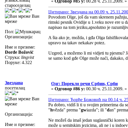
језикословац
«
Одговор #85 у:
00.28 ч. 25.11.2009. »
староседелац
Цитирано: Звездана на 00.09 ч. 25.11.200
Ван
Povodom Olge, još da vam skrenem pažnju, sa
мреже
rimski pesnik Ovidije u 1.veku nove ere u d
napisao na tom jeziku,apsolutno je razumljiv
Пол:
Организација:
A šta ako je, možda, i gđa Olga falsifikova
upravo na takav nekakav potez.
Име и презиме:
Đorđe Božović
Uzgred, a možemo li mi vidjeti tu pjesmu? Ja
Струка:
lingvist
se samo kod gđe Olge može naći, dakako, da
Поруке: 4.322
Звездана
Одг: Порекло речи Србин, Срби
посетилац
«
Одговор #86 у:
00.30 ч. 25.11.2009. »
Ван
Цитирано: Ђорђе Божовић на 00.14 ч. 25
мреже
Pa dobro, vidiš li ti u svojim primerima da se
"
h
vězda" prema "
gw
iazda"; ili "
d
an" prema
Организација:
Ne možeš da imaš jedan suglasnički koren ka
Име и презиме:
može u semitskim jezicima, ali ne i u indoe