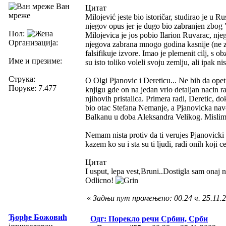
Ван
Цитат
мреже
Milojević jeste bio istoričar, studirao je u R
njegov opus jer je dugo bio zabranjen zbog 
Пол:
Milojevica je jos pobio Ilarion Ruvarac, nj
Организација:
njegova zabrana mnogo godina kasnije (ne zna
falsifikuje izvore. Imao je plemenit cilj, s o
Име и презиме:
su isto toliko voleli svoju zemlju, ali ipak nis
Струка:
O Olgi Pjanovic i Dereticu... Ne bih da ope
Поруке: 7.477
knjigu gde on na jedan vrlo detaljan nacin 
njihovih pristalica. Primera radi, Deretic, d
bio otac Stefana Nemanje, a Pjanovicka navo
Balkanu u doba Aleksandra Velikog. Mislim, 
Nemam nista protiv da ti verujes Pjanovicki
kazem ko su i sta su ti ljudi, radi onih koji c
Цитат
I usput, lepa vest,Bruni..Dostigla sam onaj
Odlicno!
«
Задњи пут промењено: 00.24 ч. 25.11.2
Ђорђе Божовић
Одг: Порекло речи Србин, Срби