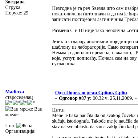
Звездана
Струка:
Незгодна је та реч Ѕвезда што сам изабра
Поруке: 29
покатоличени (што значи и да им је ћир
записати постојећим латиничним Требал
Размена С и Ш није тако необична ..сет
Језик и стварају анонимни појединци па
шаблону из лабораторије. Само есперант
Немам ја довољно времена, нажалост, Ђо
које, успут, дописаћу. Почела сам на ов
сугласника.
Madiuxa
Одг: Порекло речи Србин, Срби
староседелац
«
Одговор #87 у:
00.32 ч. 25.11.2009. »
Ван
Цитат
мреже
Mene je baka naučila da od svakog čoveka mo
slučaju istoriografa. Takođe me je naučila d
Пол:
stav na sve oblasti- da sama zaključim kad pr
Организација:
Uz duzno postovanje tvojoj baki, a i tebi, da