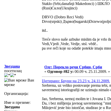
Staklo (Srbi,današnji Makedonci) ) ШКЛО (
(Rusi)Скло(Ukrajinci)
DRVO (Dobro Reci Vedi)
Drvo(srpski) Дърво(bugarski)Drzewo(poljski
itd..
Treće slovo naše azbuke mislim da je vrlo i
Vedi,Vjedi ,Vede, Vedje, stsl. vĕdĕ..
pa sve reči koje su odatle potekle imaju mn
Звездана
Одг: Порекло речи Србин, Срби
посетилац
«
Одговор #82 у:
00.09 ч. 25.11.2009. »
Ван
Цитирано: Бруни на 23.23 ч. 24.11.2009.
мреже
Srebrena, uz veliko postovanje prema tebi, 
savremenoj istoriografiji ne uzimaju nimalo 
Организација:
Jao, Srebrena, nemoj molim te i Jovana I. De
Име и презиме:
Da, i bez mišljenja javnog savremenog "mni
Звездана
Milojević jeste bio istoričar, studirao je u R