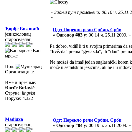
«
Задњи пут промењено: 00.16 ч. 25.11.2
»
Ђорђе Божовић
Одг: Порекло речи Србин, Срби
језикословац
«
Одговор #83 у:
00.14 ч. 25.11.2009. »
староседелац
Pa dobro, vidiš li ti u svojim primerima da se
Ван
"
h
vězda" prema "
gw
iazda"; ili "
d
an" prema
мреже
Ne možeš da imaš jedan suglasnički koren ka
Пол:
može u semitskim jezicima, ali ne i u indoe
Организација:
Име и презиме:
Đorđe Božović
Струка:
lingvist
Поруке: 4.322
Madiuxa
Одг: Порекло речи Србин, Срби
староседелац
«
Одговор #84 у:
00.19 ч. 25.11.2009. »